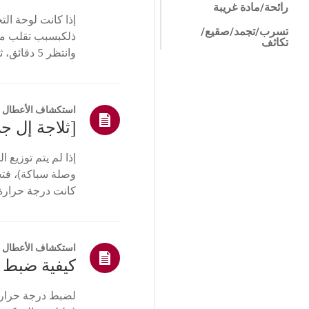
رائحة/مادة غريبة
إذا كانت لوحة ال
تسرب/تجمد/صقيع/
ذلكبسبب تقلب مؤق
تكاثف
وانتظر 5 
الضوضاء/الاهتزاز
بدعم عم...
موزع/موزع مياه
استكشاف الأعطال و
الهيكل/المظهر
باب/ باب داخل الباب
إذا لم يتم توزيع 
استخدام المنتج
وصلة سباكة)، فتح
والمعلومات
كانت درجة حرارة ا
التثبيت/التوصيل
ميزات ThinQ / الذكية
استكشاف الأعطال و
أخرى
كيفية ضبط 
لضبط درجة حرارة 