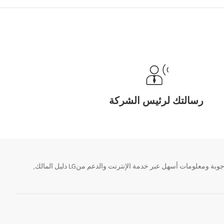
رسالتك لرئيس الشركة
تحتاج معلومة؟ او لديك سؤال ؟ يمكننا المساعدة. سواء كنت فى حاجة الى حجز منتجك او التواصل مع احد ممثلى دعم LG أو الحصول على خدمة صيانة. إيجاد أجوبة ومعلومات أسهل عبر خدمة الإنترنت والدعم منLG دليل المالك,