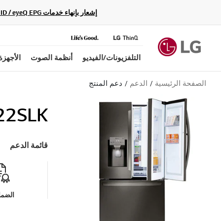
إشعار بإنهاء خدمات Gracenote Music ID / Video ID / eyeQ EPG لأجهزة مشغّل Blu-ray وأنظمة المسرح المنزلي Blu-ray، حيث لن تكون متاحة بعد الآن.
التلفزيونات/الفيديو
أنظمة الصوت
الأجهزة
الصفحة الرئيسية
الدعم
دعم المنتج
22SLK
قائمة الدعم
الضما