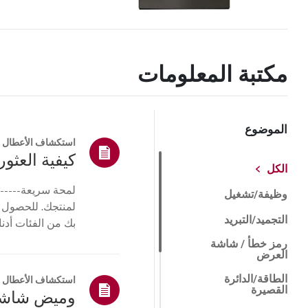
مكتبة المعلومات
الموضوع
استكشاف الأعطال و
كيفية العثور 
الكل
لمحة سريعة------
وظيفة/تشغيل
لمنتجك. للحصول 
التجميد/التبريد
بك من الفئات أدنا
أو ا...
رمز خطأ / شاشة
العرض
الطاقة/الدائرة
استكشاف الأعطال و
القصيرة
وميض شاشة ث