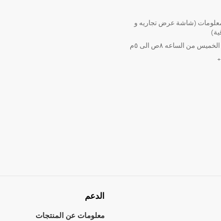
لومات (شاشة عرض تجاريه و
ية)
ميس من الساعه ٨ص الى ٥م
الدعم
معلومات عن المنتجات