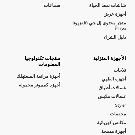
شاشات نمط الحياة
سماعات
أجهزة عرض
متجر محتوى إل جي (تلفزيونا
ت)
دليل الشراء
الأجهزة المنزلية
منتجات تكنولوجيا
المعلومات
ثلاجات
أجهزة مراقبة المستهلك
أجهزة الطهي
أجهزة كمبيوتر محمولة
غسالات أطباق
غسالات ملابس
Styler
مجففات
مكانس كهربائية
أجهزة مدمجة