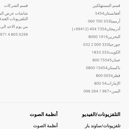
قسم المستهلكين
قسم الشركات
أفغانستان5454
شاشات عرض المع
التلفزيونات الفندق
أرمينيا333 700 060
من يوم الاحد الى الخ
أذربيجان7354 404 (99412+)
0299 805 4 971+
البحرين1919 8000
جورجيا333 000 2 032
الكويت333 1833
عمان75545 800
باكستان15454 0800
قطر0054 800
الإمارات54 800
اليمن+967 1 264 096
التلفزيونات/الفيديو
أنظمة الصوت
تلفزيونات/ساوند بار
أنظمة الصوت