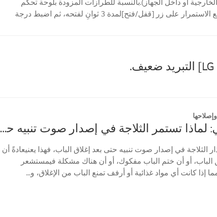
لخارجية أو داخل الجهاز).بالنسبة للطرازات المزودة بلوحة تحكم
خارجية، اضغط مع الاستمرار على زر [قفل/فتح]لمدة 3 ثوانٍ لفتحه، ثم اضبط درجة
.
إصلاحها
ثلاجة إل جي: لماذا تستمر الثلاجة في إصدار صوت تنبيه حتى عند إغلاق الباب؟
ار الثلاجة في إصدار صوت تنبيه حتى بعد إغلاق الباب، فهذا يعنيعادةً أن
يق الباب، أو أن ختم الباب مفكوك، أو أن هناك مشكلة فيمستشعر
مما إذا كانت أي مواد غذائية أو أرفف تمنع الباب من الإغلاق، و...