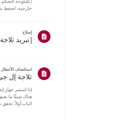
(علىلوحة التحكم ا
الحرارة.بالن...
إصلاح
[تبريد ثلاجة LG] التبريد ضعيف
استكشاف الأعطال و
إذا استمر جهاز إنذ
هناك شيئًا ما يع
الباب.أولاً، تحقق 