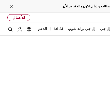
Close
للأعمال
ل جي
إل جي براند شوب
LG AI
الدعم
بحث
Language options
حساب إل ج