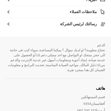
ملاحظات العملاء
رسالتك لرئيس الشركة
الدعم
تحتاج معلومة؟ او لديك سؤال ؟ يمكننا المساعدة. سواء كنت فى حاجة
الى حجز منتجك او التواصل مع احد ممثلى دعم LG أو الحصول على
خدمة صيانة. إيجاد أجوبة ومعلومات أسهل عبر خدمة الإنترنت والدعم
منLG دليل المالك, مواعيد الصيانة المناسبة, تحديث البرامج و معلومات
الضمان كل هذا بمجرد نقرة.
هاتف
قسم المستهلكين
أفغانستان5454
أرمينيا333 700 060