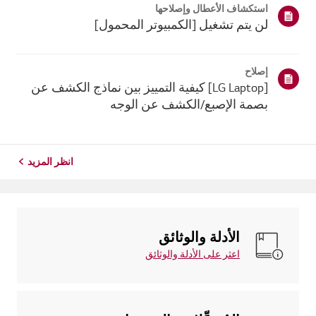
استكشاف الأعطال وإصلاحها
ذلك، إذا فشل ج...
لن يتم تشغيل [الكمبيوتر المحمول]
إصلاح
[LG Laptop] كيفية التمييز بين نماذج الكشف عن
بصمة الإصبع/الكشف عن الوجه
انظر المزيد
الأدلة والوثائق
اعثر على الأدلة والوثائق