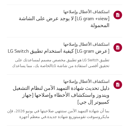
موقع معلومات منتجك، اختر منتج إل جي الخاص بك من الفئات
أدناه.اختر منتجكتم إنشاء هذا الدليل لجميع الطرازات، لذا قد
استكشاف الأعطال وإصلاحها
تختلف الصور أو ا...
[LG gram +view] لا يوجد عرض على الشاشة
المحمولة
استكشاف الأعطال وإصلاحها
[عرض LG gram] كيفية استخدام تطبيق LG Switch
تطبيق LG Switch هو تطبيق مخصص مصمم لمساعدتك على
تحقيق أقصى استفادة من شاشة LGالخاصة بك، مما يساعدك
على البقاء منتجًا والاسترخاء.باستخدام [وضع العمل]، يمكنك
بسهولة تقسيم شاشتك واستخدام اختصارات مكالماتالفيديو. يتيح
استكشاف الأعطال وإصلاحها
لك [وضع الحياة] تعيين خلفي...
دليل تحديث شهادة التمهيد الآمن لنظام التشغيل
ويندوز واستكشاف الأخطاء وإصلاحها [جهاز
كمبيوتر إل جي]
بما أن شهادة التمهيد الآمن ستنتهي صلاحيتها في يونيو 2026، فإن
مايكروسوفت تقومبتوزيع شهادة جديدة.في معظم أجهزة
الكمبيوتر من إل جي، يتم تحديث شهادة التمهيد الآمن تلقائيًا
عبرتحديثات ويندوز، لذلك لا يلزم اتخاذ أي إجراء إضافي.ومع