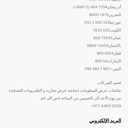
أذربيجان7354 404 (99412+)
البحرين1919 8000
جورجيا333 000 2 032
الكويت333 1833
عمان75545 800
باكستان15454 0800
قطر0054 800
الإمارات54 800
اليمن+967 1 264 096
قسم الشركات
شاشات عرض المعلومات (شاشة عرض تجاريه و التلفزيونات الفندقية)
من يوم الاحد الى الخميس من الساعه ٨ص الى ٥م
0299 805 4 971+
البريد الإلكتروني