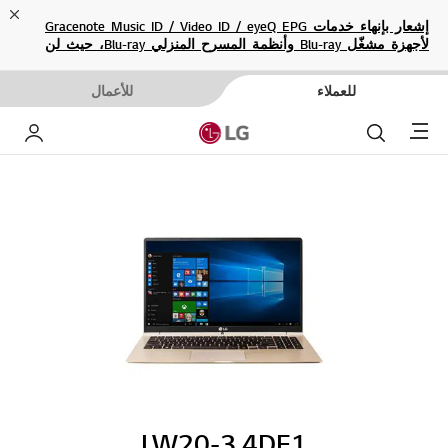
ose
إشعار بإنهاء خدمات Gracenote Music ID / Video ID / eyeQ EPG
لأجهزة مشغّل Blu-ray وأنظمة المسرح المنزلي Blu-ray، حيث لن
تكون متاحة بعد الآن.
للعملاء
للأعمال
Menu
بحث
حساب إ
LW20-3.4DE1