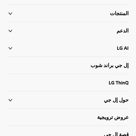
المنتجات
الدعم
LG AI
إل جي براند شوب
LG ThinQ
حول إل جي
عروض ترويجية
قصة إل جي