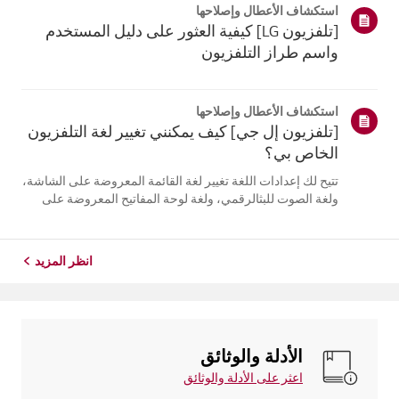
استكشاف الأعطال وإصلاحها
التلفزيون. أعد تسج...
[تلفزيون LG] كيفية العثور على دليل المستخدم
واسم طراز التلفزيون
استكشاف الأعطال وإصلاحها
[تلفزيون إل جي] كيف يمكنني تغيير لغة التلفزيون
الخاص بي؟
تتيح لك إعدادات اللغة تغيير لغة القائمة المعروضة على الشاشة،
ولغة الصوت للبثالرقمي، ولغة لوحة المفاتيح المعروضة على
الشاشة.تختلف اللغات المتاحة حسب المنطقة، ويمكنك اختيار
اللغات المدرجة فقط.قد يختلف مسار الإعدادات حسب إصدار
نظام التشغيل web...
انظر المزيد
الأدلة والوثائق
اعثر على الأدلة والوثائق