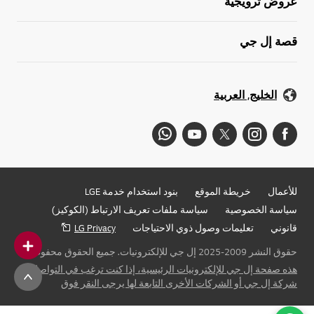
عروض ترويجية
قصة إل جي
الخليج, العربية
للأعمال
خريطة الموقع
بنود استخدام خدمة LGE
سياسة الخصوصية
سياسة ملفات تعريف الارتباط (الكوكيز)
قانوني
تعليمات وصول ذوي الاحتياجات
LG Privacy
حقوق النشر 2009-2025 إل جي للإلكترونيات. جميع الحقوق محفوظة
هذه صفحة إل جي للإلكترونيات الرئيسية، إذا كنت ترغب في التواصل مع
شركة إل جي أو الشركات الأخرى التابعة لها يرجى النقر فوق