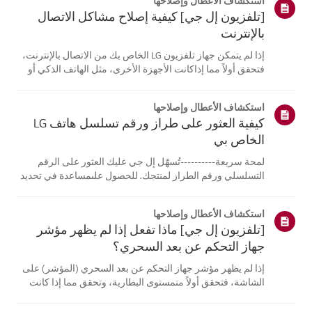
استكشاف الأعطال وإصلاحها
[تلفزيون إل جي] كيفية إصلاح مشاكل الاتصال
بالإنترنت
إذا لم يتمكن جهاز تلفزيون LG الخاص بك من الاتصال بالإنترنت،
فتحقق أولاً مما إذاكانت الأجهزة الأخرى، مثل الهاتف الذكي أو
الكمبيوتر المحمول، قادرة على الاتصالبنفس الشبكة.إذا لم
تتمكن أي من الأجهزة من الاتصال، فمن المرجح أن المشكلة
استكشاف الأعطال وإصلاحها
تكمن في جها...
كيفية العثور على طراز ورقم تسلسل هاتف LG
الخاص بي
لمحة سريعة----------تُسهّل إل جي عليك العثور على الرقم
التسلسلي ورقم الطراز لمنتجك. للحصول علىمساعدة في تحديد
موقع معلومات منتجك، اختر منتج إل جي الخاص بك من الفئات
أدناه.اختر منتجكتم إنشاء هذا الدليل لجميع الطرازات، لذا قد
استكشاف الأعطال وإصلاحها
تختلف الصور أو ا...
[تلفزيون إل جي] ماذا تفعل إذا لم يظهر مؤشر
جهاز التحكم عن بعد السحري؟
إذا لم يظهر مؤشر جهاز التحكم عن بعد السحري (المؤشر) على
الشاشة، فتحقق أولاً منمستوى البطارية، وتحقق مما إذا كانت
ميزة [التوجيه الصوتي] مفعلة.إذا كانت البطاريات والإعدادات
صحيحة، فقد يكون السبب هو فصل جهاز التحكم عن بُعدعن