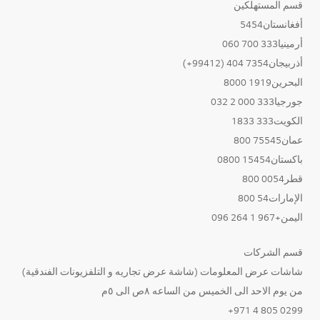
قسم المستهلكين
أفغانستان5454
أرمينيا333 700 060
أذربيجان7354 404 (99412+)
البحرين1919 8000
جورجيا333 000 2 032
الكويت333 1833
عمان75545 800
باكستان15454 0800
قطر0054 800
الإمارات54 800
اليمن+967 1 264 096
قسم الشركات
شاشات عرض المعلومات (شاشة عرض تجاريه و التلفزيونات الفندقية)
من يوم الاحد الى الخميس من الساعه ٨ص الى ٥م
0299 805 4 971+