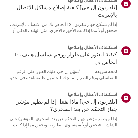
استكشاف الأعطال وإصلاحها
[تلفزيون إل جي] كيفية إصلاح مشاكل الاتصال
بالإنترنت
إذا لم يتمكن جهاز تلفزيون LG الخاص بك من الاتصال بالإنترنت،
فتحقق أولاً مما إذاكانت الأجهزة الأخرى، مثل الهاتف الذكي أو
الكمبيوتر المحمول، قادرة على الاتصالبنفس الشبكة.إذا لم
تتمكن أي من الأجهزة من الاتصال، فمن المرجح أن المشكلة
استكشاف الأعطال وإصلاحها
تكمن في جها...
كيفية العثور على طراز ورقم تسلسل هاتف LG
الخاص بي
لمحة سريعة----------تُسهّل إل جي عليك العثور على الرقم
التسلسلي ورقم الطراز لمنتجك. للحصول علىمساعدة في تحديد
موقع معلومات منتجك، اختر منتج إل جي الخاص بك من الفئات
أدناه.اختر منتجكتم إنشاء هذا الدليل لجميع الطرازات، لذا قد
استكشاف الأعطال وإصلاحها
تختلف الصور أو ا...
[تلفزيون إل جي] ماذا تفعل إذا لم يظهر مؤشر
جهاز التحكم عن بعد السحري؟
إذا لم يظهر مؤشر جهاز التحكم عن بعد السحري (المؤشر) على
الشاشة، فتحقق أولاً منمستوى البطارية، وتحقق مما إذا كانت
ميزة [التوجيه الصوتي] مفعلة.إذا كانت البطاريات والإعدادات
صحيحة، فقد يكون السبب هو فصل جهاز التحكم عن بُعدعن