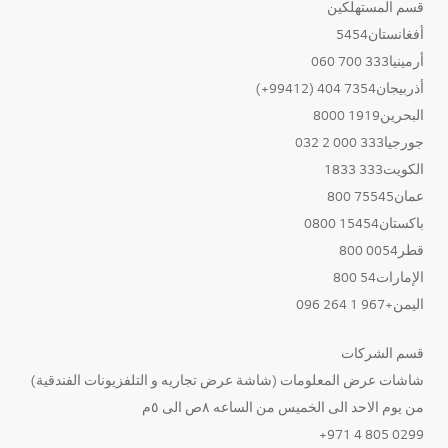
قسم المستهلكين
أفغانستان5454
أرمينيا333 700 060
أذربيجان7354 404 (99412+)
البحرين1919 8000
جورجيا333 000 2 032
الكويت333 1833
عمان75545 800
باكستان15454 0800
قطر0054 800
الإمارات54 800
اليمن+967 1 264 096
قسم الشركات
شاشات عرض المعلومات (شاشة عرض تجاريه و التلفزيونات الفندقية)
من يوم الاحد الى الخميس من الساعه ٨ص الى ٥م
0299 805 4 971+