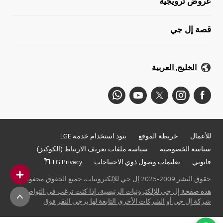
عروض ترويجية
قصة إل جي
الخليج, العربية
للأعمال
خريطة الموقع
بنود استخدام خدمة LGE
سياسة الخصوصية
سياسة ملفات تعريف الارتباط (الكوكيز)
قانوني
تعليمات وصول ذوي الاحتياجات
LG Privacy
حقوق النشر 2009-2025 إل جي للإلكترونيات. جميع الحقوق محفوظة
هذه صفحة إل جي للإلكترونيات الرئيسية، إذا كنت ترغب في التواصل مع
شركة إل جي أو الشركات الأخرى التابعة لها يرجى النقر فوق