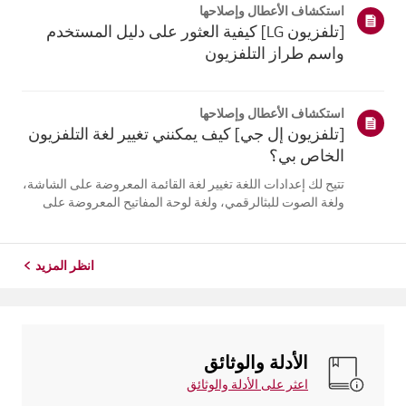
استكشاف الأعطال وإصلاحها
التلفزيون. أعد تسج...
[تلفزيون LG] كيفية العثور على دليل المستخدم
واسم طراز التلفزيون
استكشاف الأعطال وإصلاحها
[تلفزيون إل جي] كيف يمكنني تغيير لغة التلفزيون
الخاص بي؟
تتيح لك إعدادات اللغة تغيير لغة القائمة المعروضة على الشاشة،
ولغة الصوت للبثالرقمي، ولغة لوحة المفاتيح المعروضة على
الشاشة.تختلف اللغات المتاحة حسب المنطقة، ويمكنك اختيار
اللغات المدرجة فقط.قد يختلف مسار الإعدادات حسب إصدار
نظام التشغيل web...
انظر المزيد
الأدلة والوثائق
اعثر على الأدلة والوثائق