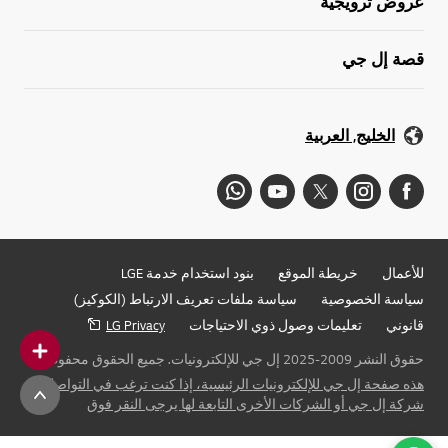
عروض ترويجية
قصة إل جي
الخليج, العربية
للأعمال
خريطة الموقع
بنود استخدام خدمة LGE
سياسة الخصوصية
سياسة ملفات تعريف الارتباط (الكوكيز)
قانوني
تعليمات وصول ذوي الاحتياجات
LG Privacy
حقوق النشر 2009-2025 إل جي للإلكترونيات. جميع الحقوق محفوظة
هذه صفحة إل جي للإلكترونيات الرئيسية، إذا كنت ترغب في التواصل مع
شركة إل جي أو الشركات الأخرى التابعة لها يرجى النقر فوق