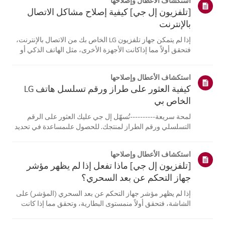
استكشاف الأعطال وإصلاحها
[تلفزيون إل جي] كيفية إصلاح مشاكل الاتصال
بالإنترنت
إذا لم يتمكن جهاز تلفزيون LG الخاص بك من الاتصال بالإنترنت،
فتحقق أولاً مما إذاكانت الأجهزة الأخرى، مثل الهاتف الذكي أو
الكمبيوتر المحمول، قادرة على الاتصالبنفس الشبكة.إذا لم
تتمكن أي من الأجهزة من الاتصال، فمن المرجح أن المشكلة
استكشاف الأعطال وإصلاحها
تكمن في جها...
كيفية العثور على طراز ورقم تسلسل هاتف LG
الخاص بي
لمحة سريعة----------تُسهّل إل جي عليك العثور على الرقم
التسلسلي ورقم الطراز لمنتجك. للحصول علىمساعدة في تحديد
موقع معلومات منتجك، اختر منتج إل جي الخاص بك من الفئات
أدناه.اختر منتجكتم إنشاء هذا الدليل لجميع الطرازات، لذا قد
استكشاف الأعطال وإصلاحها
تختلف الصور أو ا...
[تلفزيون إل جي] ماذا تفعل إذا لم يظهر مؤشر
جهاز التحكم عن بعد السحري؟
إذا لم يظهر مؤشر جهاز التحكم عن بعد السحري (المؤشر) على
الشاشة، فتحقق أولاً منمستوى البطارية، وتحقق مما إذا كانت
ميزة [التوجيه الصوتي] مفعلة.إذا كانت البطاريات والإعدادات
صحيحة، فقد يكون السبب هو فصل جهاز التحكم عن بُعدعن