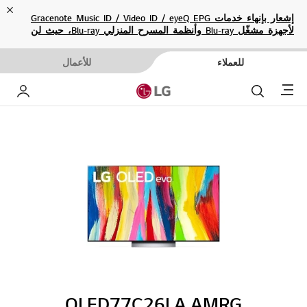
ose
إشعار بإنهاء خدمات Gracenote Music ID / Video ID / eyeQ EPG
لأجهزة مشغّل Blu-ray وأنظمة المسرح المنزلي Blu-ray، حيث لن
تكون متاحة بعد الآن.
للعملاء
للأعمال
Menu
بحث
حساب إ
OLED77C26LA.AMRG