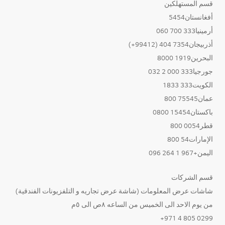
قسم المستهلكين
أفغانستان5454
أرمينيا333 700 060
أذربيجان7354 404 (99412+)
البحرين1919 8000
جورجيا333 000 2 032
الكويت333 1833
عمان75545 800
باكستان15454 0800
قطر0054 800
الإمارات54 800
اليمن+967 1 264 096
قسم الشركات
شاشات عرض المعلومات (شاشة عرض تجاريه و التلفزيونات الفندقية)
من يوم الاحد الى الخميس من الساعه ٨ص الى ٥م
0299 805 4 971+