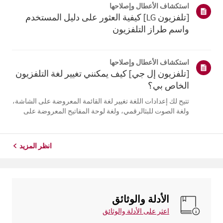
استكشاف الأعطال وإصلاحها
التلفزيون. أعد تسج...
[تلفزيون LG] كيفية العثور على دليل المستخدم
واسم طراز التلفزيون
استكشاف الأعطال وإصلاحها
[تلفزيون إل جي] كيف يمكنني تغيير لغة التلفزيون
الخاص بي؟
تتيح لك إعدادات اللغة تغيير لغة القائمة المعروضة على الشاشة،
ولغة الصوت للبثالرقمي، ولغة لوحة المفاتيح المعروضة على
الشاشة.تختلف اللغات المتاحة حسب المنطقة، ويمكنك اختيار
اللغات المدرجة فقط.قد يختلف مسار الإعدادات حسب إصدار
نظام التشغيل web...
انظر المزيد
الأدلة والوثائق
اعثر على الأدلة والوثائق