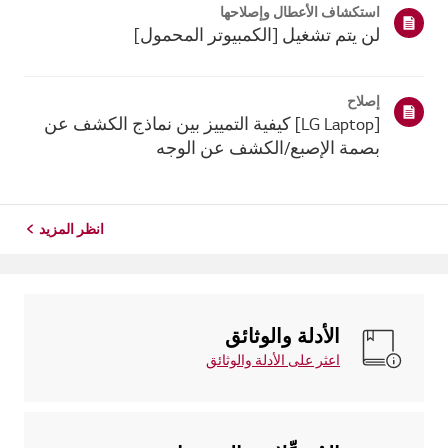
استكشاف الأعطال وإصلاحها
ذلك، إذا فشل ج...
لن يتم تشغيل [الكمبيوتر المحمول]
إصلاح
[LG Laptop] كيفية التمييز بين نماذج الكشف عن
بصمة الإصبع/الكشف عن الوجه
انظر المزيد
الأدلة والوثائق
اعثر على الأدلة والوثائق