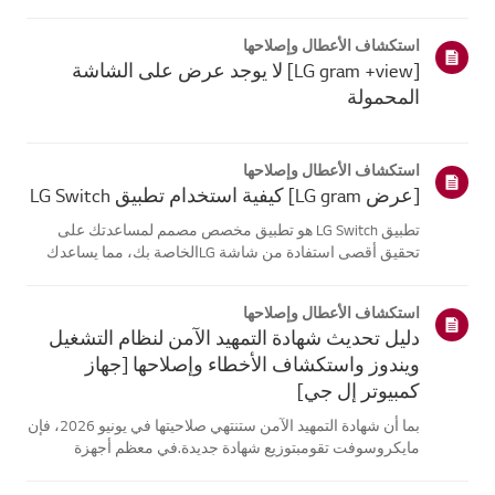
موقع معلومات منتجك، اختر منتج إل جي الخاص بك من الفئات
أدناه.اختر منتجكتم إنشاء هذا الدليل لجميع الطرازات، لذا قد
استكشاف الأعطال وإصلاحها
تختلف الصور أو ا...
[LG gram +view] لا يوجد عرض على الشاشة
المحمولة
استكشاف الأعطال وإصلاحها
[عرض LG gram] كيفية استخدام تطبيق LG Switch
تطبيق LG Switch هو تطبيق مخصص مصمم لمساعدتك على
تحقيق أقصى استفادة من شاشة LGالخاصة بك، مما يساعدك
على البقاء منتجًا والاسترخاء.باستخدام [وضع العمل]، يمكنك
بسهولة تقسيم شاشتك واستخدام اختصارات مكالماتالفيديو. يتيح
استكشاف الأعطال وإصلاحها
لك [وضع الحياة] تعيين خلفي...
دليل تحديث شهادة التمهيد الآمن لنظام التشغيل
ويندوز واستكشاف الأخطاء وإصلاحها [جهاز
كمبيوتر إل جي]
بما أن شهادة التمهيد الآمن ستنتهي صلاحيتها في يونيو 2026، فإن
مايكروسوفت تقومبتوزيع شهادة جديدة.في معظم أجهزة
الكمبيوتر من إل جي، يتم تحديث شهادة التمهيد الآمن تلقائيًا
عبرتحديثات ويندوز، لذلك لا يلزم اتخاذ أي إجراء إضافي.ومع