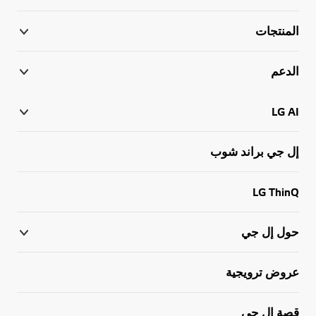
المنتجات
الدعم
LG AI
إل جي براند شوب
LG ThinQ
حول إل جي
عروض ترويجية
قصة إل جي