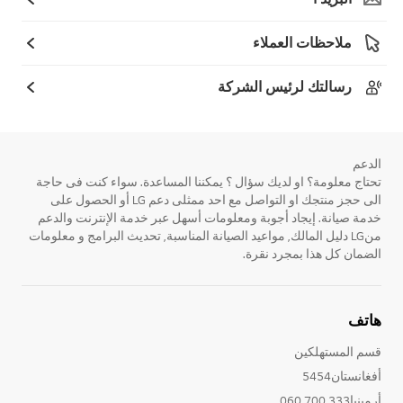
ملاحظات العملاء
رسالتك لرئيس الشركة
الدعم
تحتاج معلومة؟ او لديك سؤال ؟ يمكننا المساعدة. سواء كنت فى حاجة
الى حجز منتجك او التواصل مع احد ممثلى دعم LG أو الحصول على
خدمة صيانة. إيجاد أجوبة ومعلومات أسهل عبر خدمة الإنترنت والدعم
منLG دليل المالك, مواعيد الصيانة المناسبة, تحديث البرامج و معلومات
الضمان كل هذا بمجرد نقرة.
هاتف
قسم المستهلكين
أفغانستان5454
أرمينيا333 700 060