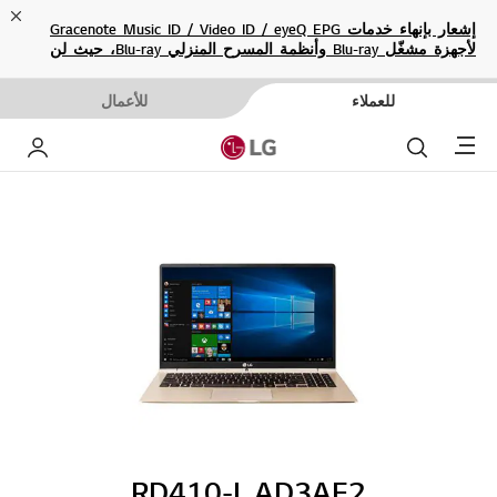
ose
إشعار بإنهاء خدمات Gracenote Music ID / Video ID / eyeQ EPG
لأجهزة مشغّل Blu-ray وأنظمة المسرح المنزلي Blu-ray، حيث لن
تكون متاحة بعد الآن.
للعملاء
للأعمال
Menu
بحث
حساب إ
RD410-L.AD3AE2