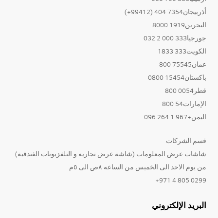
أذربيجان7354 404 (99412+)
البحرين1919 8000
جورجيا333 000 2 032
الكويت333 1833
عمان75545 800
باكستان15454 0800
قطر0054 800
الإمارات54 800
اليمن+967 1 264 096
قسم الشركات
شاشات عرض المعلومات (شاشة عرض تجاريه و التلفزيونات الفندقية)
من يوم الاحد الى الخميس من الساعه ٨ص الى ٥م
0299 805 4 971+
البريد الإلكتروني