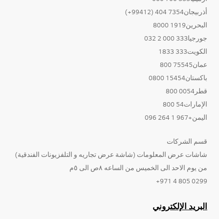
أذربيجان7354 404 (99412+)
البحرين1919 8000
جورجيا333 000 2 032
الكويت333 1833
عمان75545 800
باكستان15454 0800
قطر0054 800
الإمارات54 800
اليمن+967 1 264 096
قسم الشركات
شاشات عرض المعلومات (شاشة عرض تجاريه و التلفزيونات الفندقية)
من يوم الاحد الى الخميس من الساعه ٨ص الى ٥م
0299 805 4 971+
البريد الإلكتروني