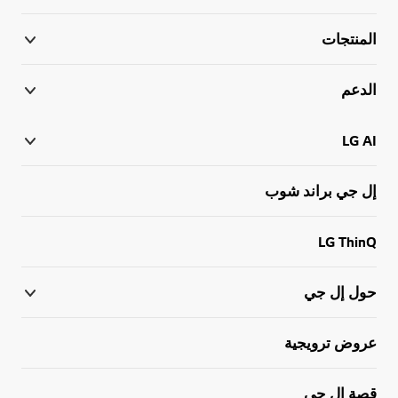
المنتجات
الدعم
LG AI
إل جي براند شوب
LG ThinQ
حول إل جي
عروض ترويجية
قصة إل جي