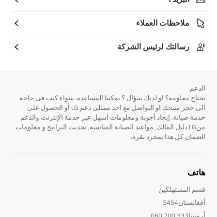
ملاحظات العملاء
رسالتك لرئيس الشركة
الدعم
تحتاج معلومة؟ او لديك سؤال ؟ يمكننا المساعدة. سواء كنت فى حاجة
الى حجز منتجك او التواصل مع احد ممثلى دعم LG أو الحصول على
خدمة صيانة. إيجاد أجوبة ومعلومات أسهل عبر خدمة الإنترنت والدعم
منLG دليل المالك, مواعيد الصيانة المناسبة, تحديث البرامج و معلومات
الضمان كل هذا بمجرد نقرة.
هاتف
قسم المستهلكين
أفغانستان5454
أرمينيا333 700 060