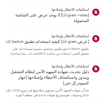
موقع معلومات منتجك، اختر منتج إل جي الخاص بك من الفئات
أدناه.اختر منتجكتم إنشاء هذا الدليل لجميع الطرازات، لذا قد
استكشاف الأعطال وإصلاحها
تختلف الصور أو ا...
[LG gram +view] لا يوجد عرض على الشاشة
المحمولة
استكشاف الأعطال وإصلاحها
[عرض LG gram] كيفية استخدام تطبيق LG Switch
تطبيق LG Switch هو تطبيق مخصص مصمم لمساعدتك على
تحقيق أقصى استفادة من شاشة LGالخاصة بك، مما يساعدك
على البقاء منتجًا والاسترخاء.باستخدام [وضع العمل]، يمكنك
بسهولة تقسيم شاشتك واستخدام اختصارات مكالماتالفيديو. يتيح
استكشاف الأعطال وإصلاحها
لك [وضع الحياة] تعيين خلفي...
دليل تحديث شهادة التمهيد الآمن لنظام التشغيل
ويندوز واستكشاف الأخطاء وإصلاحها [جهاز
كمبيوتر إل جي]
بما أن شهادة التمهيد الآمن ستنتهي صلاحيتها في يونيو 2026، فإن
مايكروسوفت تقومبتوزيع شهادة جديدة.في معظم أجهزة
الكمبيوتر من إل جي، يتم تحديث شهادة التمهيد الآمن تلقائيًا
عبرتحديثات ويندوز، لذلك لا يلزم اتخاذ أي إجراء إضافي.ومع