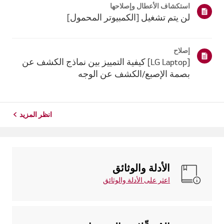
استكشاف الأعطال وإصلاحها
ذلك، إذا فشل ج...
لن يتم تشغيل [الكمبيوتر المحمول]
إصلاح
[LG Laptop] كيفية التمييز بين نماذج الكشف عن
بصمة الإصبع/الكشف عن الوجه
انظر المزيد
الأدلة والوثائق
اعثر على الأدلة والوثائق