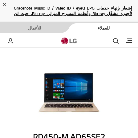
ose
إشعار بإنهاء خدمات Gracenote Music ID / Video ID / eyeQ EPG
لأجهزة مشغّل Blu-ray وأنظمة المسرح المنزلي Blu-ray، حيث لن
تكون متاحة بعد الآن.
للعملاء
للأعمال
Menu
بحث
حساب إ
RD450-M.AD65SE2