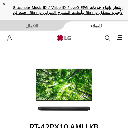
ose
إشعار بإنهاء خدمات Gracenote Music ID / Video ID / eyeQ EPG
لأجهزة مشغّل Blu-ray وأنظمة المسرح المنزلي Blu-ray، حيث لن
تكون متاحة بعد الآن.
للعملاء
للأعمال
Menu
بحث
حساب إ
RT-42PX10.AMLLKB