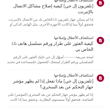
استكشاف الأعطال وإصلاحها
[تلفزيون إل جي] كيفية إصلاح مشاكل الاتصال
بالإنترنت
إذا لم يتمكن جهاز تلفزيون LG الخاص بك من الاتصال بالإنترنت،
فتحقق أولاً مما إذاكانت الأجهزة الأخرى، مثل الهاتف الذكي أو
الكمبيوتر المحمول، قادرة على الاتصالبنفس الشبكة.إذا لم
تتمكن أي من الأجهزة من الاتصال، فمن المرجح أن المشكلة
استكشاف الأعطال وإصلاحها
تكمن في جها...
كيفية العثور على طراز ورقم تسلسل هاتف LG
الخاص بي
لمحة سريعة----------تُسهّل إل جي عليك العثور على الرقم
التسلسلي ورقم الطراز لمنتجك. للحصول علىمساعدة في تحديد
موقع معلومات منتجك، اختر منتج إل جي الخاص بك من الفئات
أدناه.اختر منتجكتم إنشاء هذا الدليل لجميع الطرازات، لذا قد
استكشاف الأعطال وإصلاحها
تختلف الصور أو ا...
[تلفزيون إل جي] ماذا تفعل إذا لم يظهر مؤشر
جهاز التحكم عن بعد السحري؟
إذا لم يظهر مؤشر جهاز التحكم عن بعد السحري (المؤشر) على
الشاشة، فتحقق أولاً منمستوى البطارية، وتحقق مما إذا كانت
ميزة [التوجيه الصوتي] مفعلة.إذا كانت البطاريات والإعدادات
صحيحة، فقد يكون السبب هو فصل جهاز التحكم عن بُعدعن