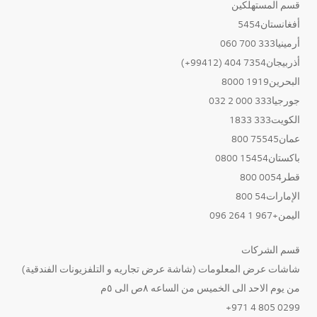
قسم المستهلكين
أفغانستان5454
أرمينيا333 700 060
أذربيجان7354 404 (99412+)
البحرين1919 8000
جورجيا333 000 2 032
الكويت333 1833
عمان75545 800
باكستان15454 0800
قطر0054 800
الإمارات54 800
اليمن+967 1 264 096
قسم الشركات
شاشات عرض المعلومات (شاشة عرض تجاريه و التلفزيونات الفندقية)
من يوم الاحد الى الخميس من الساعه ٨ص الى ٥م
0299 805 4 971+