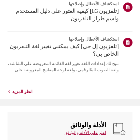
استكشاف الأعطال وإصلاحها
التلفزيون. أعد تسج...
[تلفزيون LG] كيفية العثور على دليل المستخدم
واسم طراز التلفزيون
استكشاف الأعطال وإصلاحها
[تلفزيون إل جي] كيف يمكنني تغيير لغة التلفزيون
الخاص بي؟
تتيح لك إعدادات اللغة تغيير لغة القائمة المعروضة على الشاشة،
ولغة الصوت للبثالرقمي، ولغة لوحة المفاتيح المعروضة على
الشاشة.تختلف اللغات المتاحة حسب المنطقة، ويمكنك اختيار
اللغات المدرجة فقط.قد يختلف مسار الإعدادات حسب إصدار
نظام التشغيل web...
انظر المزيد
الأدلة والوثائق
اعثر على الأدلة والوثائق