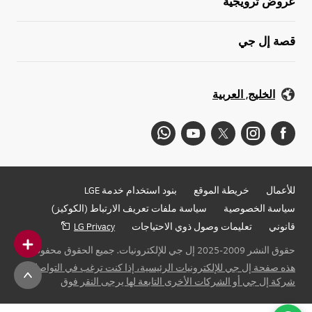
عروض ترويجية
قصة إل جي
الخليج, العربية
للأعمال
خريطة الموقع
بنود استخدام خدمة LGE
سياسة الخصوصية
سياسة ملفات تعريف الارتباط (الكوكيز)
قانوني
تعليمات وصول ذوي الاحتياجات
LG Privacy
حقوق النشر 2009-2025 إل جي للإلكترونيات. جميع الحقوق محفوظة
هذه صفحة إل جي للإلكترونيات الرئيسية، إذا كنت ترغب في التواصل مع
شركة إل جي أو الشركات الأخرى التابعة لها يرجى النقر فوق