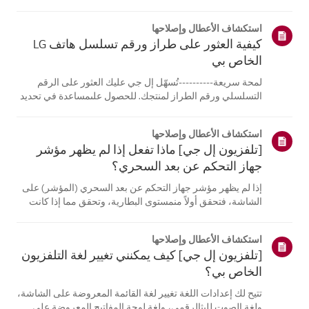
الكمبيوتر المحمول، قادرة على الاتصالبنفس الشبكة.إذا لم
تتمكن أي من الأجهزة من الاتصال، فمن المرجح أن المشكلة
استكشاف الأعطال وإصلاحها
تكمن في جها...
كيفية العثور على طراز ورقم تسلسل هاتف LG
الخاص بي
لمحة سريعة----------تُسهّل إل جي عليك العثور على الرقم
التسلسلي ورقم الطراز لمنتجك. للحصول علىمساعدة في تحديد
موقع معلومات منتجك، اختر منتج إل جي الخاص بك من الفئات
أدناه.اختر منتجكتم إنشاء هذا الدليل لجميع الطرازات، لذا قد
استكشاف الأعطال وإصلاحها
تختلف الصور أو ا...
[تلفزيون إل جي] ماذا تفعل إذا لم يظهر مؤشر
جهاز التحكم عن بعد السحري؟
إذا لم يظهر مؤشر جهاز التحكم عن بعد السحري (المؤشر) على
الشاشة، فتحقق أولاً منمستوى البطارية، وتحقق مما إذا كانت
ميزة [التوجيه الصوتي] مفعلة.إذا كانت البطاريات والإعدادات
صحيحة، فقد يكون السبب هو فصل جهاز التحكم عن بُعدعن
استكشاف الأعطال وإصلاحها
التلفزيون. أعد تسج...
[تلفزيون إل جي] كيف يمكنني تغيير لغة التلفزيون
الخاص بي؟
تتيح لك إعدادات اللغة تغيير لغة القائمة المعروضة على الشاشة،
ولغة الصوت للبثالرقمي، ولغة لوحة المفاتيح المعروضة على