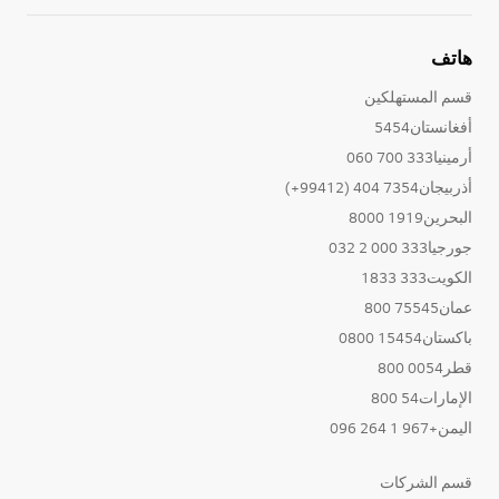
هاتف
قسم المستهلكين
أفغانستان5454
أرمينيا333 700 060
أذربيجان7354 404 (99412+)
البحرين1919 8000
جورجيا333 000 2 032
الكويت333 1833
عمان75545 800
باكستان15454 0800
قطر0054 800
الإمارات54 800
اليمن+967 1 264 096
قسم الشركات