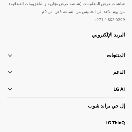
شاشات عرض المعلومات (شاشة عرض تجاريه و التلفزيونات الفندقية)
من يوم الاحد الى الخميس من الساعه ٨ص الى ٥م
0299 805 4 971+
البريد الإلكتروني
المنتجات
الدعم
LG AI
إل جي براند شوب
LG ThinQ