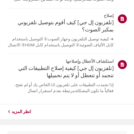
الشاشة.تختلف اللغات المتاحة حسب المنطقة، ويمكنك اختيار
اللغات المدرجة فقط.قد يختلف مسار الإعدادات حسب إصدار
إصلاح
نظام التشغيل web...
[تلفزيون إل جي] كيف أقوم بتوصيل تلفزيوني
بمكبر الصوت؟
➔ كيفية توصيل التلفزيون وجهاز الصوت① التوصيل باستخدام
كابل الألياف الضوئية② التوصيل باستخدام كابل HDMI③ الاتصال
باستخدام البلوتوث※ قد تختلف أزرار جهاز التحكم عن بعد عن
أزرار الجهاز نفسه، وذلك حسب الطراز.جرب هذا-------الاتصال
استكشاف الأعطال وإصلاحها
باستخدام كابل ا...
[تلفزيون إل جي] كيفية إصلاح التطبيقات التي
تتجمد أو تتعطل أو لا يتم تحميلها
إذا تجمدت التطبيقات على تلفزيون LG الخاص بك أو لم تفتح،
فغالباً ما تكون المشكلةمرتبطة بعدم استقرار اتصال
الشبكة.تحقق من توصيلات الكابلات بين التلفزيون وجهاز التوجيه
الخاص بك، ثم تحقق من حالةالشبكة في قائمة [الإعدادات]
الخاصة بالتلفزيون.حاول...
انظر المزيد