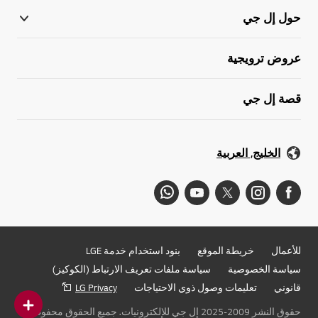
حول إل جي
عروض ترويجية
قصة إل جي
الخليج, العربية
للأعمال
خريطة الموقع
بنود استخدام خدمة LGE
سياسة الخصوصية
سياسة ملفات تعريف الارتباط (الكوكيز)
قانوني
تعليمات وصول ذوي الاحتياجات
LG Privacy
حقوق النشر 2009-2025 إل جي للإلكترونيات. جميع الحقوق محفوظة