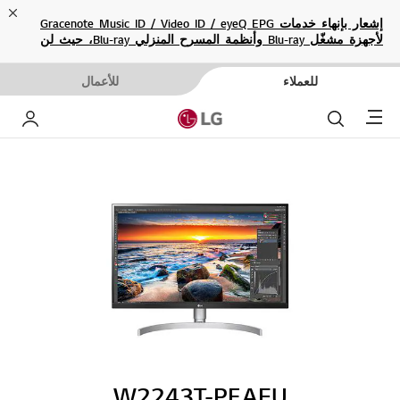
ose
إشعار بإنهاء خدمات Gracenote Music ID / Video ID / eyeQ EPG
لأجهزة مشغّل Blu-ray وأنظمة المسرح المنزلي Blu-ray، حيث لن
تكون متاحة بعد الآن.
للعملاء
للأعمال
Menu
بحث
حساب إ
W2243T-PF.AEU