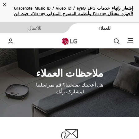
ose
إشعار بإنهاء خدمات Gracenote Music ID / Video ID / eyeQ EPG
لأجهزة مشغّل Blu-ray وأنظمة المسرح المنزلي Blu-ray، حيث لن
تكون متاحة بعد الآن.
للعملاء
للأعمال
Menu
بحث
حساب إ
ملاحظات العملاء
هل أعجبتك صفحتنا؟ قم بمراسلتنا
لمشاركة رأيك.