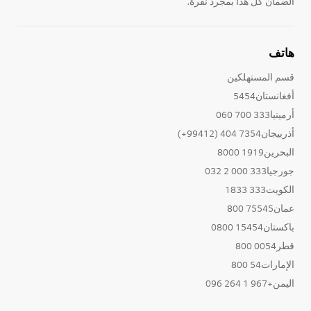
الضمان كل هذا بمجرد نقرة.
هاتف
قسم المستهلكين
أفغانستان5454
أرمينيا333 700 060
أذربيجان7354 404 (99412+)
البحرين1919 8000
جورجيا333 000 2 032
الكويت333 1833
عمان75545 800
باكستان15454 0800
قطر0054 800
الإمارات54 800
اليمن+967 1 264 096