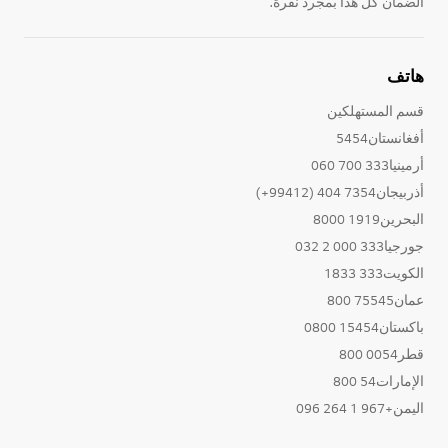
الضمان كل هذا بمجرد نقرة.
هاتف
قسم المستهلكين
أفغانستان5454
أرمينيا333 700 060
أذربيجان7354 404 (99412+)
البحرين1919 8000
جورجيا333 000 2 032
الكويت333 1833
عمان75545 800
باكستان15454 0800
قطر0054 800
الإمارات54 800
اليمن+967 1 264 096