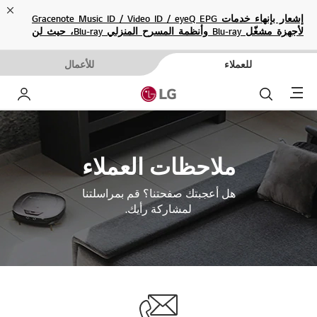
ose
إشعار بإنهاء خدمات Gracenote Music ID / Video ID / eyeQ EPG
لأجهزة مشغّل Blu-ray وأنظمة المسرح المنزلي Blu-ray، حيث لن
تكون متاحة بعد الآن.
للعملاء
للأعمال
Menu
بحث
حساب إ
ملاحظات العملاء
هل أعجبتك صفحتنا؟ قم بمراسلتنا
لمشاركة رأيك.