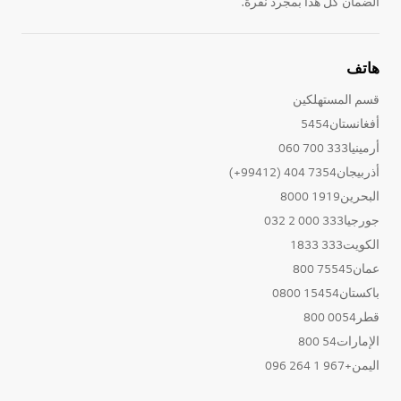
الضمان كل هذا بمجرد نقرة.
هاتف
قسم المستهلكين
أفغانستان5454
أرمينيا333 700 060
أذربيجان7354 404 (99412+)
البحرين1919 8000
جورجيا333 000 2 032
الكويت333 1833
عمان75545 800
باكستان15454 0800
قطر0054 800
الإمارات54 800
اليمن+967 1 264 096