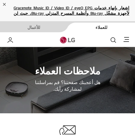
ose
إشعار بإنهاء خدمات Gracenote Music ID / Video ID / eyeQ EPG
لأجهزة مشغّل Blu-ray وأنظمة المسرح المنزلي Blu-ray، حيث لن
تكون متاحة بعد الآن.
للعملاء
للأعمال
Menu
بحث
حساب إ
ملاحظات العملاء
هل أعجبتك صفحتنا؟ قم بمراسلتنا
لمشاركة رأيك.