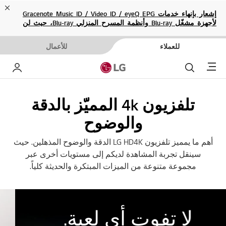
ose
إشعار بإنهاء خدمات Gracenote Music ID / Video ID / eyeQ EPG
لأجهزة مشغّل Blu-ray وأنظمة المسرح المنزلي Blu-ray، حيث لن
تكون متاحة بعد الآن.
للعملاء
للأعمال
Menu
بحث
حسا
تلفزيون 4k المميّز بالدقة
والوضوح
أهم ما يمميز تلفزيون LG HD4K الدقة والوضوح المذهلين. حيث
سينقل تجربة المشاهدة لديكم إلى مستويات أخرى عبر
مجموعة متنوعة من الميزات المبتكرة والحديثة كلياً.
لا تفوت أي لعبة.