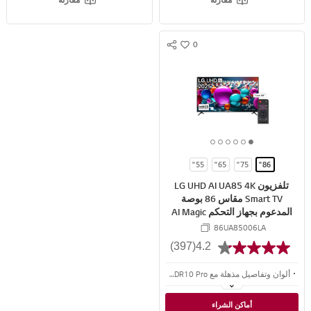
0
S
w
N
i
S
s
S
h
H
A
R
6
5
4
3
2
1
E
o
o
o
o
o
o
55"
65"
75"
86"
f
f
f
f
f
f
تلفزيون LG UHD AI UA85 4K
6
6
6
6
6
6
Smart TV مقاس 86 بوصة
المدعوم بجهاز التحكم AI Magic
Remote وميزة HDR10 وواجهة
86UA85006LA
webOS25 طراز عام 2025
(397)
4.2
ألوان وتفاصيل مذهلة مع 4K HDR10 Pro
تقدم الشاشة تجربة مشاهدة محسّنة بجودة 4K، مع تحسين دقة الصورة وصوت محيطي ديناميكي، مدعومًا بمعالج alpha 7 4K AI Processor Gen8
أماكن الشراء