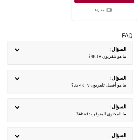
زر الذكاء الاصطناعي الجديد، عناصر التحكم الصوتية، وظائف السحب والإفلات على جهاز التحكم AI Magic Remote
مقارنة
FAQ
السؤال:
ما هو تلفزيون 4K TV؟
السؤال:
ما هو أفضل تلفزيون LG 4K TV؟
السؤال:
ما المحتوى المتوفر بدقة 4k؟
السؤال: