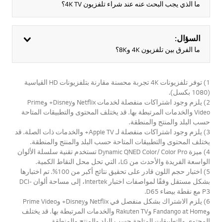
ما الذي يجب البحث عنه عند شراء تلفزيون 4K TV؟
السؤال:
ما الفرق بين تلفزيون 4K و8K؟
1) توفر تلفزيونات 4K تجربة محسنة مقارنة بتلفزيونات HD القياسية
(1080 بكسل).
2) يلزم وجود اشتراكات منفصلة لخدمات Netflix وDisney+ وPrime
Video والخدمات المرتبطة بها. قد يختلف المحتوى والتطبيقات المتاحة
حسب البلد والمنتج والمنطقة.
3) يلزم وجود اشتراكات منفصلة لـ Apple TV+ والخدمات ذات الصلة. قد
يختلف المحتوى والتطبيقات المتاحة حسب البلد والمنتج والمنطقة.
4) ميزة Dynamic QNED Color/ Color Pro تستخدم تقنية سلسلة الألوان
الواسعة الفريدة والأحدث من LG، التي تحل محل النقاط الكمية.
5) اختبار حجم اللون قادر على تحقيق نتائج أكبر من 100%. تم اختبارها
بشكل مستقل وفقًا لمواصفات اختبار Intertek، إلى مساحة ألوان DCI-
P3 مع نقطة بيضاء D65.
6) يلزم الاشتراك بشكل منفصل في Netflix وDisney+ وPrime Video
وFandango at Home وRakuten TV والخدمات المرتبطة بها. قد يختلف
المحتوى والتطبيقات المتاحة حسب البلد والمنتج والمنطقة.