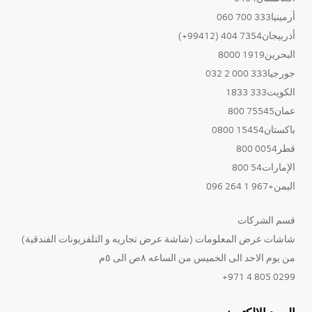
أرمينيا333 700 060
أذربيجان7354 404 (99412+)
البحرين1919 8000
جورجيا333 000 2 032
الكويت333 1833
عمان75545 800
باكستان15454 0800
قطر0054 800
الإمارات54 800
اليمن+967 1 264 096
قسم الشركات
شاشات عرض المعلومات (شاشة عرض تجاريه و التلفزيونات الفندقية)
من يوم الاحد الى الخميس من الساعه ٨ص الى ٥م
0299 805 4 971+