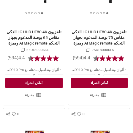
A
A
R
R
6
5
4
3
2
1
6
5
4
3
2
1
E
E
o
o
o
o
o
o
o
o
o
o
o
o
f
f
f
f
f
f
f
f
f
f
f
f
تلفزيون LG UHD UT80 4K الذكي
تلفزيون LG UHD UT80 4K الذكي
6
6
6
6
6
6
6
6
6
6
6
6
مقاس 75 بوصة المدعوم بجهاز
مقاس 65 بوصة المدعوم بجهاز
التحكم AI Magic remote وميزة
التحكم AI Magic remote وميزة
HDR10 وواجهة webOS24 طراز
HDR10 وواجهة webOS24 طراز
65UT80006LA
75UT80006LA
عام 2024
عام 2024
(594)
4.4
(594)
4.4
ألوان وتفاصيل مذهلة مع 4K HDR10 Pro
ألوان وتفاصيل مذهلة مع 4K HDR10 Pro
جودة صورة وصوت مُحسّنة مع معالج alpha 5 AI Processor 4K Gen7
جودة صورة وصوت مُحسّنة مع معالج alpha 5 AI Processor 4K Gen7
أماكن الشراء
أماكن الشراء
مرئيات وصوت جدير بتجربة السينما مع وضع FILMMAKER MODE
مرئيات وصوت جدير بتجربة السينما مع وضع FILMMAKER MODE
مقارنة
مقارنة
0
0
S
S
w
w
N
N
i
i
S
S
s
s