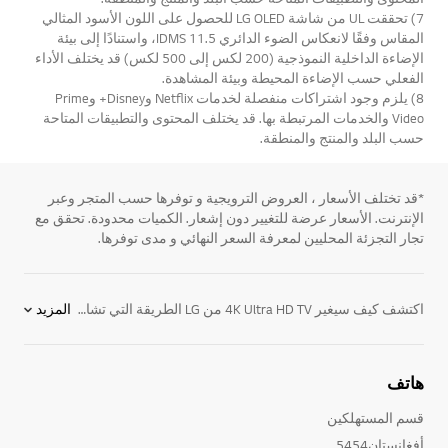
7) تحققت UL من شاشة LG OLED للحصول على اللون الأسود المثالي
المقاس وفقًا لانعكاس الضوء الدائري IDMS 11.5، واستنادًا إلى بيئة
الإضاءة الداخلية النموذجية (200 لكس إلى 500 لكس) قد يختلف الأداء
الفعلي حسب الإضاءة المحيطة وبيئة المشاهدة.
8) يلزم وجود اشتراكات منفصلة لخدمات Netflix وDisney+ وPrime
Video والخدمات المرتبطة بها. قد يختلف المحتوى والتطبيقات المتاحة
حسب البلد والمنتج والمنطقة.
*قد تختلف الأسعار ، العروض الترويجية و توفرها حسب المتجر وعبر
الإنترنت. الأسعار عرضة للتغيير دون إشعار. الكميات محدودة. تحقق مع
تجار التجزئة المحليين لمعرفة السعر النهائي و مدى توفرها.
اكتشف كيف سيغير 4K Ultra HD TV من LG الطريقة التي تشاهد بها كل شيء. يوفر تلفزيون 4K UHD من LG أربعة أضعاف دقة التلفزيون عالي الدقة القياسي ، مما يوفر تجربة مشاهدة تلفزيونية أكبر وأكثر جرأة وأكثر واقعية.اكتشف التطور الجديد للتليفزيون من خلال تلفزيون عالي الدقة 4K Ultra HD من إل جي واستمتع بتجربة عصر جديد من مشاهدة التلفزيون بفضل الصوت القوي والصور الزاهية والواضحة. توفر أجهزة تلفزيون 4K UHD من LG المصممة لتحسين تجربة الترفيه الخاصة بك مجموعة متنوعة من الميزات المبتكرة والحديثة بما في ذلك:نظام مكبر صوت قوي: يوفر صوتًا رائعًا في الوقت الذي يتمتع فيه بالعمق الفائق وجودة صوت لا مثيل لها.IPS 4K: إن تلفزيونات LG ذات الأداء الفائق الوضوح هي لوحة IPS (التبديل داخل الطائرة) المصممة خصيصًا. تساعد جودة اللوحة في تحديد جودة الصورة ، وتجعل لوحة IPS لدينا أي مقعد هو الأفضل في المنزل.4K HEVC: يدعم HEVC فيديو 4K الذي يوفر حركة واضحة وغير واضحة. يمكنك الآن الاستمتاع بمحتوى 4K عالي الجودة عبر البث عبر الإنترنت أو USB دون الحاجة إلى الدعم من أي جهاز إضافي.شاشة واسعة: يوفر تلفزيون 4K Ultra HD بشاشة عريضة من LG تجربة مشاهدة غامرة تمامًا. كن محاطًا بفيلمك المفضل وعرضك وغير ذلك الكثير مع شاشة LG العملاقة وجودة الصورة المدهشة.تلفزيون فائق الوضوح بدقة 4K: يوفر جودة صورة زاهية ونقية ، ويتميز تلفزيون 4K UHD بدقة أعلى أربع مرات من
المزيد
هاتف
قسم المستهلكين
أفغانستان5454