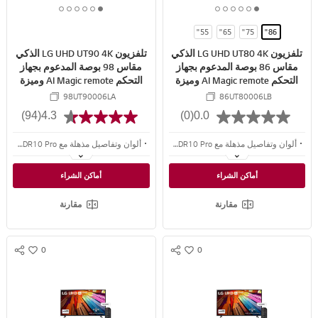
R
R
6
5
4
3
2
1
6
5
4
3
2
1
E
E
o
o
o
o
o
o
o
o
o
o
o
o
55"
65"
75"
86"
f
f
f
f
f
f
f
f
f
f
f
f
تلفزيون LG UHD UT80 4K الذكي
تلفزيون LG UHD UT90 4K الذكي
6
6
6
6
6
6
6
6
6
6
6
6
مقاس 86 بوصة المدعوم بجهاز
مقاس 98 بوصة المدعوم بجهاز
التحكم AI Magic remote وميزة
التحكم AI Magic remote وميزة
HDR10 وواجهة webOS24 طراز
HDR10 وواجهة webOS24 طراز
98UT90006LA
86UT80006LB
عام 2024
عام 2024
(94)
4.3
(0)
0.0
ألوان وتفاصيل مذهلة مع 4K HDR10 Pro
ألوان وتفاصيل مذهلة مع 4K HDR10 Pro
جودة صورة وصوت مُحسّنة مع معالج alpha 5 AI Processor 4K Gen7
جودة صورة وصوت مُحسّنة مع معالج alpha 5 AI Processor 4K Gen7
أماكن الشراء
أماكن الشراء
مرئيات وصوت جدير بتجربة السينما مع وضع FILMMAKER MODE
4 سنوات من الترقيات مضمونة على مدى 5 سنوات مع webOS Re:New Program
مقارنة
مقارنة
0
0
S
S
w
w
N
N
i
i
S
S
s
s
S
S
h
h
H
H