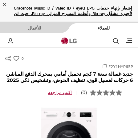
ose
إشعار بإنهاء خدمات Gracenote Music ID / Video ID / eyeQ EPG
لأجهزة مشغّل Blu-ray وأنظمة المسرح المنزلي Blu-ray، حيث لن
تكون متاحة بعد الآن.
للعملاء
للأعمال
Menu
بحث
حسا
0
s
F2Y1HYP65P
u
جديد غسالة سعة 7 كجم تحميل أمامي بمحرك الدفع المباشر،
m
6 حركات لغسيل قوي، تنظيف الحوض، وتشخيص ذكي 2025
m
a
(0)
اكتب مراجعة
ب
r
ل
ا
y
ق
-
ي
م
w
ة
i
ت
ص
s