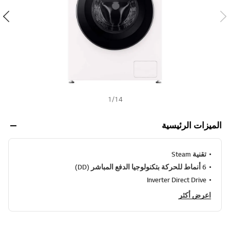
ن
h
ي
ف
ر
ا
ب
ط
ن
ف
س
ا
ل
1
/
14
ص
ف
ح
الميزات الرئيسية
ة
.
تقنية Steam
6 أنماط للحركة بتكنولوجيا الدفع المباشر (DD)
Inverter Direct Drive
اعرض أكثر