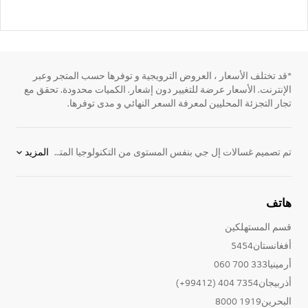
*قد تختلف الأسعار ، العروض الترويجية و توفرها حسب المتجر وعبر
الإنترنت. الأسعار عرضة للتغيير دون إشعار. الكميات محدودة. تحقق مع
تجار التجزئة المحليين لمعرفة السعر النهائي و مدى توفرها.
تم تصميم غسالات إل جي بنفس المستوى من التكنولوجيا المتطورة والإبتكار الفريد الذي يجعل كل
المزيد
الأجهزة الكهربائية
لدينا تتميز عن الآخرين. مع مظهرها الانيق وأداءها الجيد الذي لا مثيل لها، ستجد لدينا
هاتف
قسم المستهلكين
أفغانستان5454
أرمينيا333 700 060
أذربيجان7354 404 (99412+)
البحرين1919 8000