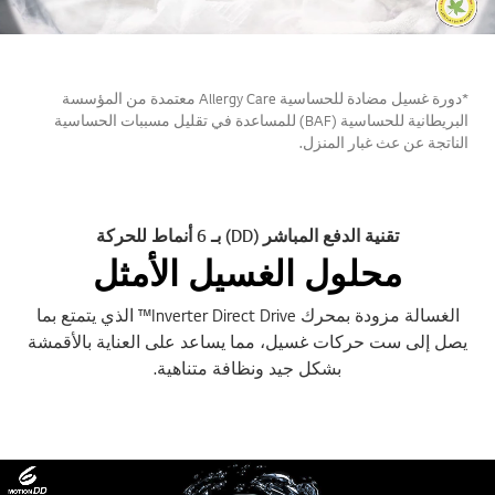
*دورة غسيل مضادة للحساسية Allergy Care معتمدة من المؤسسة
البريطانية للحساسية (BAF) للمساعدة في تقليل مسببات الحساسية
الناتجة عن عث غبار المنزل.
تقنية الدفع المباشر (DD) بـ 6 أنماط للحركة
محلول الغسيل الأمثل
الغسالة مزودة بمحرك Inverter Direct Drive™ الذي يتمتع بما
يصل إلى ست حركات غسيل، مما يساعد على العناية بالأقمشة
بشكل جيد ونظافة متناهية.