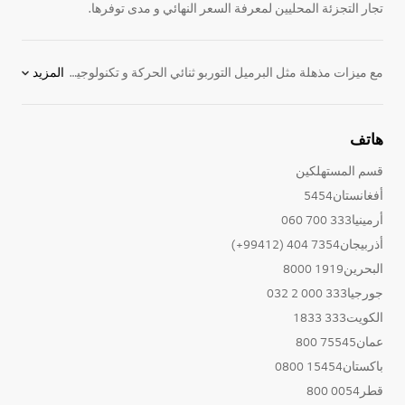
تجار التجزئة المحليين لمعرفة السعر النهائي و مدى توفرها.
مع ميزات مذهلة مثل البرميل التوربو ثنائي الحركة و تكنولوجيا isensor الذكية، فإن غسالات تحميل علوي إل جي لطيفة على حد سواء على الأقمشة و فواتير الكهرباء الخاصة بك. متوفرة في مجموعة من الألوان والامكانيات،غسالاتنا الأنيقة والمتطورة توفر وظائف متقدمة وأسلوبا للتوفير.
المزيد
هاتف
قسم المستهلكين
أفغانستان5454
أرمينيا333 700 060
أذربيجان7354 404 (99412+)
البحرين1919 8000
جورجيا333 000 2 032
الكويت333 1833
عمان75545 800
باكستان15454 0800
قطر0054 800