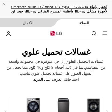
ose
إشعار بإنهاء خدمات Gracenote Music ID / Video ID / eyeQ EPG
لأجهزة مشغّل Blu-ray وأنظمة المسرح المنزلي Blu-ray، حيث لن
تكون متاحة بعد الآن.
للعملاء
للأعمال
Menu
بحث
حسا
غسالات تحميل علوي
غسالات التحميل العلوي إل جي متوفرة في مجموعة واسعة
من التصاميم. بما في ذلك أحجام 8 كلج و16 كلج، مما يجعل من
السهل العثور على غسالة تحميل علوي تناسب
احتياجاتك.
تعرف على المزيد