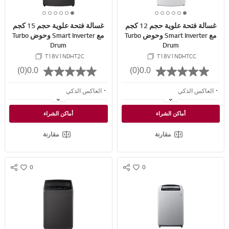
R
R
6
5
4
3
2
1
6
5
4
3
2
1
E
E
غسالة فتحة علوية حجم 12 كجم
غسالة فتحة علوية حجم 15 كجم
o
o
o
o
o
o
o
o
o
o
o
o
مع Smart Inverter وحوض Turbo
مع Smart Inverter وحوض Turbo
f
f
f
f
f
f
f
f
f
f
f
f
Drum
Drum
6
6
6
6
6
6
6
6
6
6
6
6
T18V1NDHT2C
T18V1NDHTCC
(0)
0.0
(0)
0.0
العاكس الذكي
العاكس الذكي
TurboDrum
TurboDrum
أماكن الشراء
أماكن الشراء
حركة ذكية
حركة ذكية
مقارنة
مقارنة
0
0
S
S
w
w
N
N
i
i
S
S
s
s
S
S
h
h
H
H
A
A