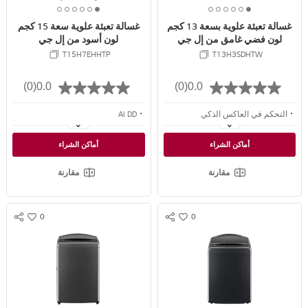
R
R
6
5
4
3
2
1
6
5
4
3
2
1
E
E
غسالة تعبئة علوية بسعة 13 كجم
غسالة تعبئة علوية سعة 15 كجم
o
o
o
o
o
o
o
o
o
o
o
o
لون فضي غامق من إل جي
لون أسود من إل جي
f
f
f
f
f
f
f
f
f
f
f
f
T15H7EHHTP
T13H3SDHTW
6
6
6
6
6
6
6
6
6
6
6
6
(0)
0.0
(0)
0.0
التحكم في العاكس الذكي
AI DD
الحركة الذكية
غسالة ™Turbowash
أماكن الشراء
أماكن الشراء
تقنية ™TurboDrum
سعة أكبر
مقارنة
مقارنة
0
0
S
S
w
w
N
N
i
i
S
S
s
s
S
S
h
h
H
H
A
A
R
R