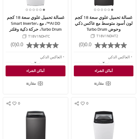
A
A
R
R
6
5
4
3
2
1
6
5
4
3
2
1
E
E
غسالة تحميل علوي سعة 18 كجم
غسالة تحميل علوي سعة 18 كجم
o
o
o
o
o
o
o
o
o
o
o
o
لون أسود متوسط مع عاكس ذكي
AI DD™، مع Smart Inverter،
f
f
f
f
f
f
f
f
f
f
f
f
وحوض Turbo Drum
Turbo Drum، حركة ذكية وفلتر
6
6
6
6
6
6
6
6
6
6
6
6
الوبر العريض
T18V1NDHT2
T18V1NDHTC
(0)
0.0
(0)
0.0
العاكس الذكي
العاكس الذكي
TurboDrum
TurboDrum
أماكن الشراء
أماكن الشراء
حركة ذكية
حركة ذكية
مقارنة
مقارنة
0
0
S
S
w
w
N
N
i
i
S
S
s
s
S
S
h
h
H
H
A
A