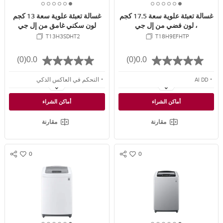
6
5
4
3
2
1
6
5
4
3
2
1
E
E
غسالة تعبئة علوية سعة 17.5 كجم
غسالة تعبئة علوية سعة 13 كجم
o
o
o
o
o
o
o
o
o
o
o
o
، لون فضي من إل جي
لون سكني غامق من إل جي
f
f
f
f
f
f
f
f
f
f
f
f
T13H3SDHT2
T18H9EFHTP
6
6
6
6
6
6
6
6
6
6
6
6
(0)
0.0
(0)
0.0
AI DD
التحكم في العاكس الذكي
غسالة ™Turbowash
الحركة الذكية
أماكن الشراء
أماكن الشراء
سعة أكبر
تقنية ™TurboDrum
مقارنة
مقارنة
0
0
S
S
w
w
N
N
i
i
S
S
s
s
S
S
h
h
H
H
A
A
R
R