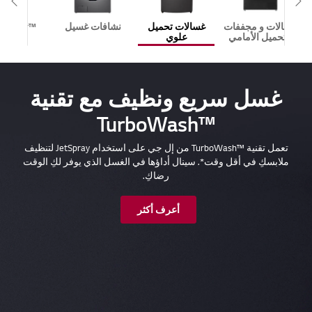
eft
Scroll Right
غسالات و مجففات
غسالات تحميل
نشافات غسيل
™WashTower
التحميل الأمامي
علوي
غسل سريع ونظيف مع تقنية
TurboWash™‎
تعمل تقنية TurboWash™‎ من إل جي على استخدام JetSpray لتنظيف
ملابسكِ في أقل وقت*. سينال أداؤها في الغسل الذي يوفر لكِ الوقت
رضاكِ.
أعرف أكثر