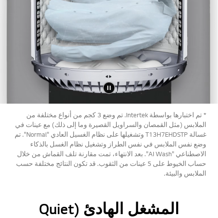
* تم اختبارها بواسطة Intertek. تم وضع 3 كجم من أنواع مختلفة من
الملابس (مثل القمصان والسراويل القصيرة وما إلى ذلك) مع عينات في
غسالة T13H7EHDSTP وتشغيلها على نظام الغسيل العادي "Normal". تم
وضع نفس الملابس في نفس الطراز وتشغيل نظام الغسل بالذكاء
الاصطناعي "AI Wash". بعد الانتهاء، تمت مقارنة تلف القماش من خلال
حساب الخيوط على 5 عينات من الثقوب. قد تكون النتائج مختلفة حسب
الملابس والبيئة.
المشغل الهادئ (Quiet