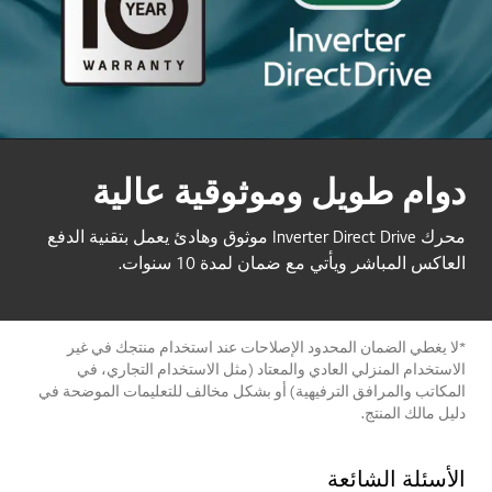
دوام طويل وموثوقية عالية
محرك Inverter Direct Drive موثوق وهادئ يعمل بتقنية الدفع
العاكس المباشر ويأتي مع ضمان لمدة 10 سنوات.
*لا يغطي الضمان المحدود الإصلاحات عند استخدام منتجك في غير
الاستخدام المنزلي العادي والمعتاد (مثل الاستخدام التجاري، في
المكاتب والمرافق الترفيهية) أو بشكل مخالف للتعليمات الموضحة في
دليل مالك المنتج.
الأسئلة الشائعة