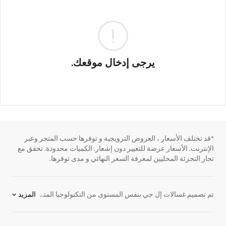
يرجى إدخال موقعك.
*قد تختلف الأسعار ، العروض الترويجية و توفرها حسب المتجر وعبر
الإنترنت. الأسعار عرضة للتغيير دون إشعار. الكميات محدودة. تحقق مع
تجار التجزئة المحليين لمعرفة السعر النهائي و مدى توفرها.
تم تصميم غسالات إل جي بنفس المستوى من التكنولوجيا المتطورة والإبتكار الفريد الذي يجعل كل
المزيد
الأجهزة الكهربائية
لدينا تتميز عن الآخرين. مع مظهرها الانيق وأداءها الجيد الذي لا مثيل لها، ستجد لدينا