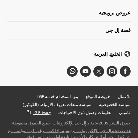
عروض ترويجية
قصة إل جي
الخليج, العربية
للأعمال
خريطة الموقع
بنود استخدام خدمة LGE
سياسة الخصوصية
سياسة ملفات تعريف الارتباط (الكوكيز)
قانوني
تعليمات وصول ذوي الاحتياجات
LG Privacy
حقوق النشر 2009-2025 إل جي للإلكترونيات. جميع الحقوق محفوظة
هذه صفحة إل جي للإلكترونيات الرئيسية، إذا كنت ترغب في التواصل مع
شركة إل جي أو الشركات الأخرى التابعة لها يرجى النقر فوق