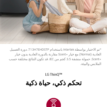
*تم الاختبار بواسطة Intertek باستخدام T13H7EHDSTP. دورة الغسيل
العادية (Normal) مع خيار +Scent مقارنة بالدورة العادية بدون خيار
+Scent. حمولة منشفة 3.5 كجم من IEC. قد تكون النتائج مختلفة حسب
الملابس والبيئة.
™LG ThinQ
تحكم ذكي، حياة ذكية