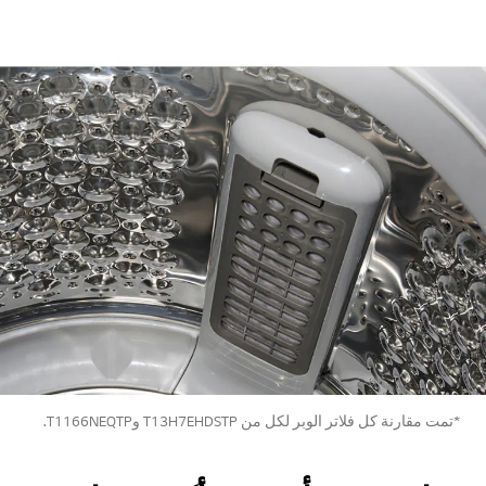
*تمت مقارنة كل فلاتر الوبر لكل من T13H7EHDSTP وT1166NEQTP.