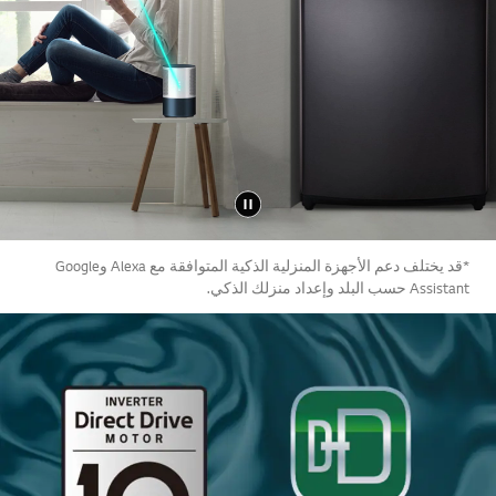
*قد يختلف دعم الأجهزة المنزلية الذكية المتوافقة مع Alexa وGoogle
Assistant حسب البلد وإعداد منزلك الذكي.