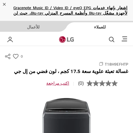
ose
إشعار بإنهاء خدمات Gracenote Music ID / Video ID / eyeQ EPG
لأجهزة مشغّل Blu-ray وأنظمة المسرح المنزلي Blu-ray، حيث لن
تكون متاحة بعد الآن.
للعملاء
للأعمال
Menu
بحث
حسا
0
s
T18H9EFHTP
u
غسالة تعبئة علوية سعة 17.5 كجم ، لون فضي من إل جي
m
m
(0)
اكتب مراجعة
ب
a
ل
ا
r
ق
y
ي
م
-
ة
w
ت
ص
i
ن
s