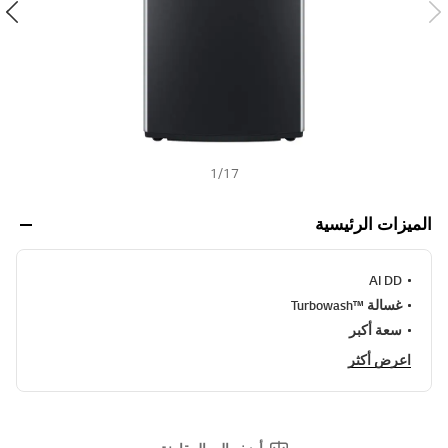
ي
ف
h
ر
ا
ب
ط
ن
ف
س
ا
ل
1
/
17
ص
ف
ح
الميزات الرئيسية
ة
.
AI DD
غسالة ™Turbowash
سعة أكبر
اعرض أكثر