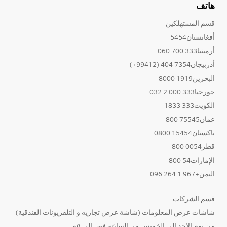
هاتف
قسم المستهلكين
أفغانستان5454
أرمينيا333 700 060
أذربيجان7354 404 (99412+)
البحرين1919 8000
جورجيا333 000 2 032
الكويت333 1833
عمان75545 800
باكستان15454 0800
قطر0054 800
الإمارات54 800
اليمن+967 1 264 096
قسم الشركات
شاشات عرض المعلومات (شاشة عرض تجاريه و التلفزيونات الفندقية)
من يوم الاحد الى الخميس من الساعه ٨ص الى ٥م