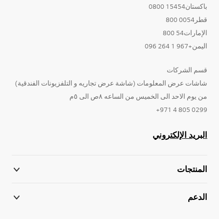
باكستان15454 0800
قطر0054 800
الإمارات54 800
اليمن+967 1 264 096
قسم الشركات
شاشات عرض المعلومات (شاشة عرض تجاريه و التلفزيونات الفندقية)
من يوم الاحد الى الخميس من الساعه ٨ص الى ٥م
0299 805 4 971+
البريد الإلكتروني
المنتجات
الدعم