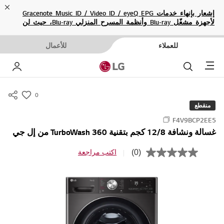
ose
إشعار بإنهاء خدمات Gracenote Music ID / Video ID / eyeQ EPG
لأجهزة مشغّل Blu-ray وأنظمة المسرح المنزلي Blu-ray، حيث لن
تكون متاحة بعد الآن.
للعملاء
للأعمال
Menu
بحث
حسا
0
s
منقطع
u
F4V9BCP2EE5
m
غسالة ونشافة 12/8 كجم بتقنية TurboWash 360 من إل جي
m
a
(0)
اكتب مراجعة
ب
r
ل
ا
y
ق
-
ي
م
w
ة
i
ت
ص
s