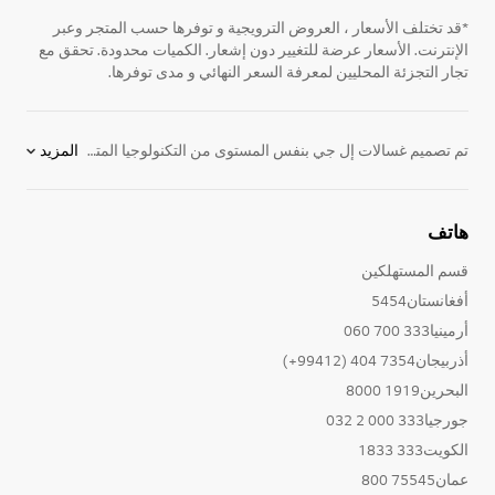
*قد تختلف الأسعار ، العروض الترويجية و توفرها حسب المتجر وعبر
الإنترنت. الأسعار عرضة للتغيير دون إشعار. الكميات محدودة. تحقق مع
تجار التجزئة المحليين لمعرفة السعر النهائي و مدى توفرها.
تم تصميم غسالات إل جي بنفس المستوى من التكنولوجيا المتطورة والإبتكار الفريد الذي يجعل كل
المزيد
الأجهزة الكهربائية
لدينا تتميز عن الآخرين. مع مظهرها الانيق وأداءها الجيد الذي لا مثيل لها، ستجد لدينا
هاتف
قسم المستهلكين
أفغانستان5454
أرمينيا333 700 060
أذربيجان7354 404 (99412+)
البحرين1919 8000
جورجيا333 000 2 032
الكويت333 1833
عمان75545 800