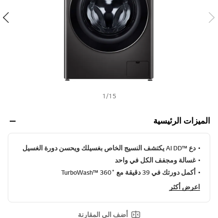
ن
h
ي
ف
ر
ا
ب
ط
ن
ف
س
ا
ل
1
/
15
ص
ف
ح
الميزات الرئيسية
ة
.
دع ™AI DD يكتشف النسيج الخاص بغسيلك ويحسن دورة الغسيل
غسالة ومجفف الكل في واحد
أكمل دورتك في 39 دقيقة مع ˚TurboWash™ 360
اعرض أكثر
أضف الى المقارنة