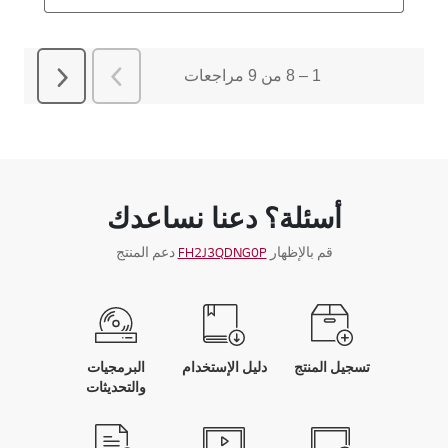
أسئلة؟ دعنا نساعدك
قم بالإظهار
FH2J3QDNG0P
دعم المنتج
تسجيل المنتج
دليل الإستخدام
البرمجيات
والتحديثات