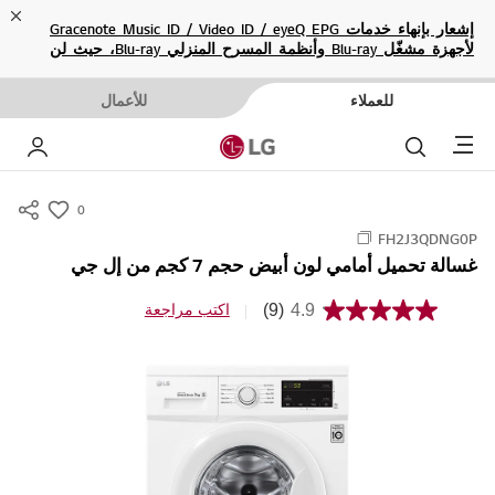
ose
إشعار بإنهاء خدمات Gracenote Music ID / Video ID / eyeQ EPG
لأجهزة مشغّل Blu-ray وأنظمة المسرح المنزلي Blu-ray، حيث لن
تكون متاحة بعد الآن.
للعملاء
للأعمال
Menu
بحث
حسا
0
s
FH2J3QDNG0P
u
غسالة تحميل أمامي لون أبيض حجم 7 كجم من إل جي
m
m
(9)
4.9
اكتب مراجعة
م
a
ت
و
r
س
y
ط
ق
-
ي
w
م
ة
i
ا
s