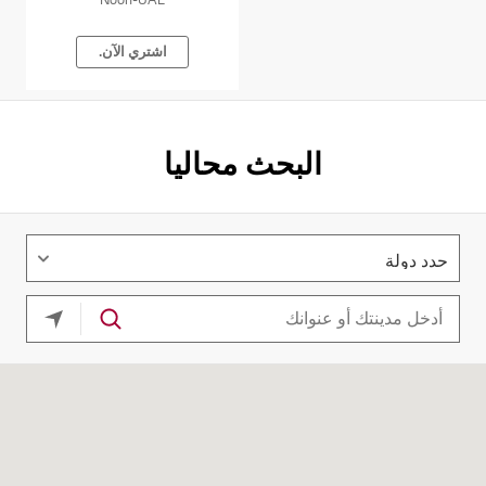
اشتري الآن.
البحث محاليا
موقعك ا