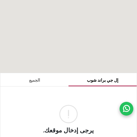
إل جي براند شوب
الجميع
ذهاب 
يرجى إدخال موقعك.