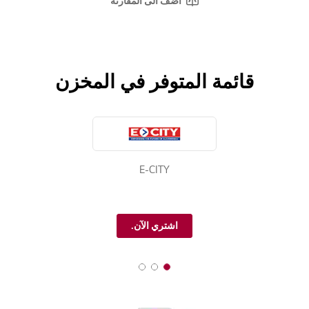
e
أضف الى المقارنة
w
s
.
ر
ا
ب
قائمة المتوفر في المخزن
ط
ن
ف
س
ا
ل
ص
ف
ح
E-CITY
ة
.
اشتري الآن.