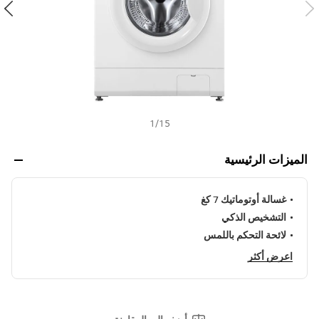
ل
ت
h
ق
ي
ي
م
ه
و
4
.
9
1
/
15
م
ن
5
الميزات الرئيسية
ن
ج
و
م
غسالة أوتوماتيك 7 كغ
.
R
التشخيص الذكي
e
لائحة التحكم باللمس
a
d
اعرض أكثر
9
R
e
v
i