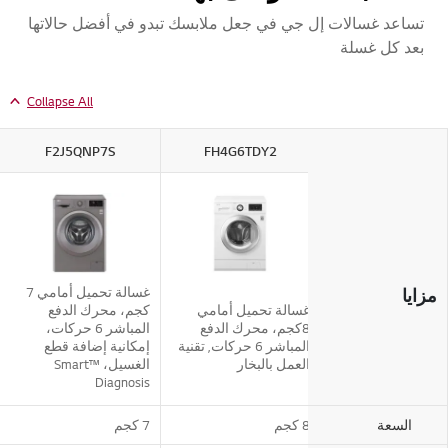
تساعد غسالات إل جي في جعل ملابسك تبدو في أفضل حالاتها
بعد كل غسلة
Collapse All
F2J5QNP7S
FH4G6TDY2
F2J5NNP7S
غسالة تحميل أمامي 7
مزايا
غسالة تحميل أمامي 6
غسالة تحميل أمامي
كجم، محرك الدفع
 محرك الدفع
8كجم، محرك الدفع
المباشر 6 حركات،
المباشر 6 حركات،
المباشر 6 حركات, تقنية
إمكانية إضافة قطع
نية إضافة قطع
العمل بالبخار
الغسيل، ™Smart
ل، تقنية، ThinQ
Diagnosis
8 كجم
7 كجم
السعة