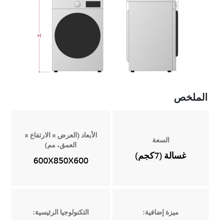
الملخص
الأبعاد (العرض × الارتفاع ×
السعة
العمق، مم)
غسالة (7كجم)
600X850X600
ميزة إضافية:
التكنولوجيا الرئيسية: