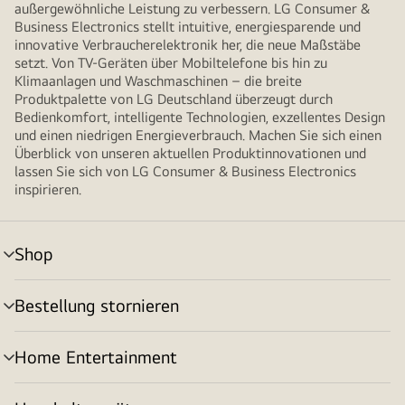
außergewöhnliche Leistung zu verbessern. LG Consumer &
Business Electronics stellt intuitive, energiesparende und
innovative Verbraucherelektronik her, die neue Maßstäbe
setzt. Von TV-Geräten über Mobiltelefone bis hin zu
Klimaanlagen und Waschmaschinen – die breite
Produktpalette von LG Deutschland überzeugt durch
Bedienkomfort, intelligente Technologien, exzellentes Design
und einen niedrigen Energieverbrauch. Machen Sie sich einen
Überblick von unseren aktuellen Produktinnovationen und
lassen Sie sich von LG Consumer & Business Electronics
inspirieren.
Shop
Menü
umschalten
Bestellung stornieren
Menü
umschalten
Home Entertainment
Menü
umschalten