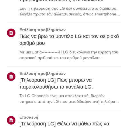
Εάν η τηλεόρασή σας LG δεν συνδέεται στο διαδίκτυο,
ελέγξτε πρώτα εάν άλλεςσυσκευές, όπως smartphone ή
φορητός υπολογιστής, μπορούν να συνδεθούν στο
ίδιοδίκτυο.Εάν καμία συσκευή δεν μπορεί να συνδεθεί,
Επίλυση προβλημάτων
το πρόβλημα πιθανότατα οφείλεται στοδρ...
Πώς να βρω το μοντέλο LG και τον σειριακό
αριθμό μου
Με μια ματιά------------Η LG διευκολύνει την εύρεση του
σειριακού αριθμού και του αριθμού μοντέλου
τουπροϊόντος σας. Για βοήθεια στον εντοπισμό των
πληροφοριών του προϊόντος σας,επιλέξτε το προϊόν LG
Επίλυση προβλημάτων
από τις παρακάτω κατηγορίες.Επιλέξτε το ...
[Τηλεόραση LG] Πώς μπορώ να
παρακολουθήσω τα κανάλια LG;
Το LG Channels είναι μια αποκλειστική, δωρεάν
υπηρεσία από την LG που μεταδίδειζωντανή τηλεόραση
—συμπεριλαμβανομένων ειδήσεων, τηλεοπτικών
εκπομπών καιψυχαγωγίας—μέσω του Διαδικτύου χωρίς
Επισκευή
πρόσθετο εξοπλισμό.Μπορείτε εύκολα να αποκτήσετε
[Τηλεόραση LG] Θέλω να μάθω πώς να
πρό...