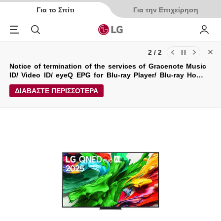
Για το Σπίτι
Για την Επιχείρηση
Menu
Αναζήτηση
My LG
2 / 2
Cl
Ενημερώσεις για τους Όρους Χρήσης και την Πολιτική
Notice of termination of the services of Gracenote Music
Απορρήτου της LG Electronics Service (29/04/2026)
ID/ Video ID/ eyeQ EPG for Blu-ray Player/ Blu-ray Home
Theater System.
ΔΙΑΒΑΣΤΕ ΠΕΡΙΣΣΟΤΕΡΑ