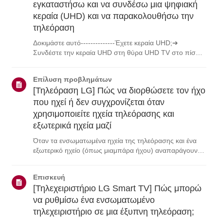
εγκαταστήσω και να συνδέσω μια ψηφιακή
κεραία (UHD) και να παρακολουθήσω την
τηλεόραση
Δοκιμάστε αυτό--------------Έχετε κεραία UHD;➔
Συνδέστε την κεραία UHD στη θύρα UHD TV στο πίσω
μέρος της τηλεόρασης.Ελέγξτε τις διαθέσιμες περιοχές
για λήψη UHD.Πώς να συνδέσετε μια
Επίλυση προβλημάτων
κεραίαΕγκαταστήστε μια κεραία σε μια θέση όπου
[Τηλεόραση LG] Πώς να διορθώσετε τον ήχο
μπορεί να ...
που ηχεί ή δεν συγχρονίζεται όταν
χρησιμοποιείτε ηχεία τηλεόρασης και
εξωτερικά ηχεία μαζί
Όταν τα ενσωματωμένα ηχεία της τηλεόρασης και ένα
εξωτερικό ηχείο (όπως μιαμπάρα ήχου) αναπαράγουν
ήχο ταυτόχρονα, ενδέχεται να ακούσετε έναν ήχο
πουαντηχεί.Αυτό συνήθως προκαλείται από μια μικρή
Επισκευή
καθυστέρηση ήχου (καθυστέρηση) επειδή ητηλεό...
[Τηλεχειριστήριο LG Smart TV] Πώς μπορώ
να ρυθμίσω ένα ενσωματωμένο
τηλεχειριστήριο σε μια έξυπνη τηλεόραση;