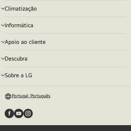
menu
Climatização
alternar
menu
Informática
alternar
menu
Apoio ao cliente
alternar
menu
Descubra
alternar
menu
Sobre a LG
alternar
menu
Portugal, Português