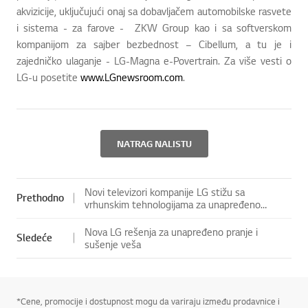
akvizicije, uključujući onaj sa dobavljačem automobilske rasvete
i sistema - za farove - ZKW Group kao i sa softverskom
kompanijom za sajber bezbednost – Cibellum, a tu je i
zajedničko ulaganje - LG-Magna e-Povertrain. Za više vesti o
LG-u posetite
www.LGnewsroom.com
.
NATRAG NALISTU
Novi televizori kompanije LG stižu sa
Prethodno
vrhunskim tehnologijama za unapređeno
iskustvo gledanja
Nova LG rešenja za unapređeno pranje i
Sledeće
sušenje veša
*Cene, promocije i dostupnost mogu da variraju između prodavnice i