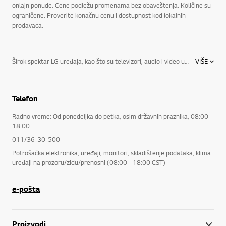
onlajn ponude. Cene podležu promenama bez obaveštenja. Količine su
ograničene. Proverite konačnu cenu i dostupnost kod lokalnih
prodavaca.
Širok spektar LG uređaja, kao što su televizori, audio i video uređaji, kućni aparati, monitori, klima uređaji i notebook računari. Nije važno da li imate najnoviju tehnologiju, važno je vaše iskustvo korišćenja iste. Kao vodeći svetski proizvođač audio i video uređaja, kućnih aparata, IT, klima uređaja i proizvoda za poslovna rešenja,
VIŠE
Telefon
Radno vreme: Od ponedeljka do petka, osim državnih praznika, 08:00-
18:00
011/36-30-500
Potrošačka elektronika, uređaji, monitori, skladištenje podataka, klima
uređaji na prozoru/zidu/prenosni (08:00 - 18:00 CST)
e-pošta
Proizvodi