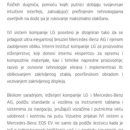
fizičkih dugmića, pomoću kojih putnici dobijaju svojevrsan
intuitivni interfejs, zahvaljujući prefinjenim tehnologijama
osetljivih na dodir, pa je rukovanje maksimalno olakšano.
IVI sistem kompanije LG posebno je dizajniran tako da se
prilagodi ultra elegantnoj limuzini Mercedes-Benz AG i njenom
zaobljenom obliku. Interni Institut kompanije LG za proizvodno
inženjerstvo, koji donosi internu ekspertizu za opremu i
kompozitne materijale, kao i tehnike napredne proizvodnje,
razvio je osnovne tehnologije ekrana i implementirao ih:
oblikovanjem zakrivljenog stakla, površinskom obradom i
vezivanjem zakrivljenog displeja.
Bliskom saradnjom, inženjeri kompanije LG i Mercedes-Benz
AG, podižu standarde u vozilima sa instrument tablama i
sistemima za navigaciju, pružajući vozačima i putnicima veću
udobnost i kontrolu na putu. Vizuelno prijatan IVI sistem u
Mercedes-Benz EQS EV ne samo da podiže lestvicu kada je
reč o jednostavnosti korišćenja, već i u pogledu sigurnosti, jer