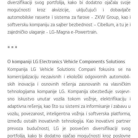
diverzifikaciji svog portfolija, kako bi dodatno ojačala svoje
mogućnosti kroz akvizicije, uključujući i dobavljače
automobilske rasvete i sistema za farove - ZKW Group, kao i
softversku kompaniju za sajber bezbednost – Cibellum, a tu je i
zajedničko ulaganje - LG-Magna e-Powertrain.
# # #
O kompaniji LG Electronics Vehicle Components Solutions
Kompanija LG Vehicle Solutions Compani fokusira se na
komercijalizaciju nezavisnih i ekološki odgovornih automobil-
skih inovacija i osnovnih rešenja zasnovanih na vlasničkim
tehnologijama kompanije LG. Kompanija obezbeđuje svojevr-
sno iskustvo unutar vozila tokom vožnje, elektrifikaciju i
adaptivna rešenja, kao što su sistemi za informisanje i zabavu u
vozilu, povezanost, inteligentna vožnja i softverska platforma,
između ostalih inovativnih tehnologija. Kao inovativni partner
prevoza budućnosti, LG je posvećen diversifikaciji svog
portfolija, kako bi dodatno ojačao mogućnosti kroz poslovne