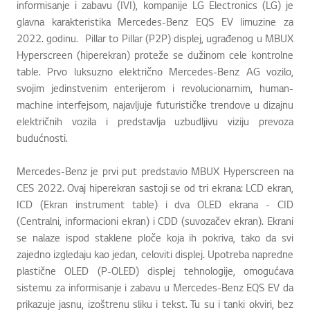
informisanje i zabavu (IVI), kompanije LG Electronics (LG) je
glavna karakteristika Mercedes-Benz EQS EV limuzine za
2022. godinu. Pillar to Pillar (P2P) displej, ugrađenog u MBUX
Hyperscreen (hiperekran) proteže se dužinom cele kontrolne
table. Prvo luksuzno električno Mercedes-Benz AG vozilo,
svojim jedinstvenim enterijerom i revolucionarnim, human-
machine interfejsom, najavljuje futurističke trendove u dizajnu
električnih vozila i predstavlja uzbudljivu viziju prevoza
budućnosti.
Mercedes-Benz je prvi put predstavio MBUX Hyperscreen na
CES 2022. Ovaj hiperekran sastoji se od tri ekrana: LCD ekran,
ICD (Ekran instrument table) i dva OLED ekrana - CID
(Centralni, informacioni ekran) i CDD (suvozačev ekran). Ekrani
se nalaze ispod staklene ploče koja ih pokriva, tako da svi
zajedno izgledaju kao jedan, celoviti displej. Upotreba napredne
plastične OLED (P-OLED) displej tehnologije, omogućava
sistemu za informisanje i zabavu u Mercedes-Benz EQS EV da
prikazuje jasnu, izoštrenu sliku i tekst. Tu su i tanki okviri, bez