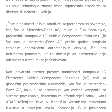
su nove tehnologije znatno iznad sigurnosnih standarda za
direktnu ili indirektnu koliziju.
„Čast je poslovati i blisko sarađivati sa partnerom od poverenja,
kao što je Mercedes-Benz AG“, rekao je Eun Seok-hyun,
predsednik kompanije LG Vehicle Components Solutions. „To
što nas je Mercedes-Benz AG prošle godine proglasio
cenjenim dobavljačem automobilskih displeja, čini nas
neizmerno ponosnim, jer to dokazuje da partnerstvo daje
odlične rezultate,“ rekao je Seok-hyun.
Kao inovativni partner prevoza budućnosti, kompanija LG
Electronics Vehicle Component Solutions (VS) radi sa
globalnim proizvođačima automobila, kao što je Mercedes-
Benz AG, kako bi se nametnula kao vodeća kompanija za
sisteme povezivanja, sistemima za informisanje i zabavu, kao i
ADAS rešenjima kako bi isporučila korisnicima raznovrsno
iskustvo u enterijeru vozila. Kompanija LG je posvećena