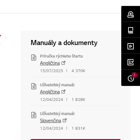
Manuály a dokumenty
Príručka rýchleho štartu
Angličtina
15/07/2025
4 370K
1
Užívateľský manuál
Angličtina
12/04/2024
1 828K
Užívateľský manuál
Slovenčina
12/04/2024
1 831K