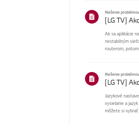
kácia
Riešenie problémo
Predaj / Propagácia /
Inštalácia / Špecifikácia
Predkontrola/Proaktívn
Ak sa aplikácie n
e SVC
nestabilným sieť
Iné
routerom, potom s
Riešenie problémo
[LG TV] Ako
Jazykové nastave
vysielanie a jazy
môžete si vybrať 