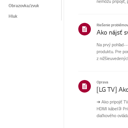
nemôžu pripojiť,
Obrazovka/zvuk
Hluk
Riešenie problémo
Teplo/zápach
Ako nájsť s
Diaľkové
ovládanie/tlačidlá
Na prvý pohľad---
produktu. Pre po
LG Program
z nižšieuvedených
Kozmetika/Vzhľad/Pred
mety
Ponuka/Nastavenia
Oprava
Inštalácia/pripojenie
[LG TV] Ako
Inštalácia/pripojenie
➔ Ako pripojiť T
zariadenia
HDMI kábel③ Prip
Televízny
diaľkového ovláda
kanál/sieť/aplikácia
Domov/ThinQ/Sieť/Apli