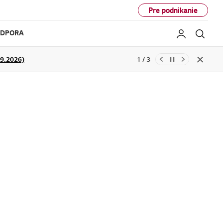
Pre podnikanie
ODPORA
Moje LG
Hľad
29.2026)
1 / 3
NFORMÁCIE
Close