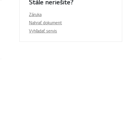
Stále neriešite?
Záruka
ítavajú
Nahrať dokument
Vyhľadať servis