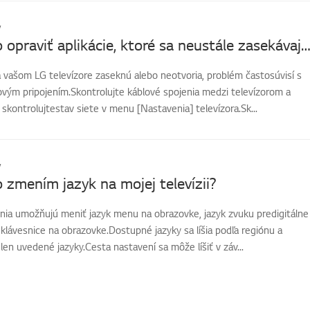
v
[LG TV] Ako opraviť aplikácie, ktoré sa neustále zasekávajú, padajú alebo sa nenač
a vašom LG televízore zaseknú alebo neotvoria, problém častosúvisí s
ovým pripojením.Skontrolujte káblové spojenia medzi televízorom a
kontrolujtestav siete v menu [Nastavenia] televízora.Sk...
v
 zmením jazyk na mojej televízii?
nia umožňujú meniť jazyk menu na obrazovke, jazyk zvuku predigitálne
k klávesnice na obrazovke.Dostupné jazyky sa líšia podľa regiónu a
len uvedené jazyky.Cesta nastavení sa môže líšiť v záv...