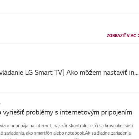
ZOBRAZIŤ VIAC
ZOBRAZIŤ VIAC
[Diaľkové ovládanie LG Smart TV] Ako môžem nastaviť integrované diaľkové ovládanie v inteligentnom televízore?
v
 vyriešiť problémy s internetovým pripojením
ízor nepripája na internet, najskôr skontrolujte, či sa krovnakej sieti
iné zariadenia, ako smartfón alebo notebook.Ak sa žiadne zariadenia