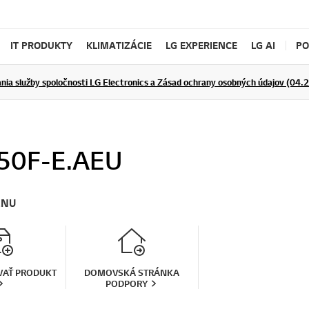
IT PRODUKTY
KLIMATIZÁCIE
LG EXPERIENCE
LG AI
P
nia služby spoločnosti LG Electronics a Zásad ochrany osobných údajov (04.
ĎALŠIE INFORMÁCIE
ĎALŠIE I
50F-E.AEU
ENU
VAŤ PRODUKT
DOMOVSKÁ STRÁNKA
PODPORY