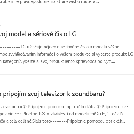
 problém je pravdepodobne na stranevášho routera ...
v
voj model a sériové číslo LG
-----------LG uľahčuje nájdenie sériového čísla a modelu vášho
moc svyhľadávaním informácií o vašom produkte si vyberte produkt LG
 kategórií.Vyberte si svoj produktTento sprievodca bol vytv...
 pripojím svoj televízor k soundbaru?
V a soundbar① Pripojenie pomocou optického kábla② Pripojenie cez
ojenie cez Bluetooth※ V závislosti od modelu môžu byť tlačidlá
ča a tela odlišné.Skús toto---------Pripojenie pomocou optickéh...