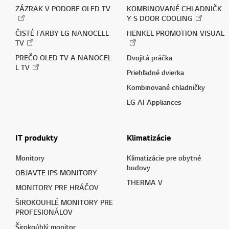
ZÁZRAK V PODOBE OLED TV
KOMBINOVANÉ CHLADNIČK
Y S DOOR COOLING
ČISTÉ FARBY LG NANOCELL
HENKEL PROMOTION VISUAL
TV
PREČO OLED TV A NANOCEL
Dvojitá práčka
L TV
Priehľadné dvierka
Kombinované chladničky
LG AI Appliances
IT produkty
Klimatizácie
Monitory
Klimatizácie pre obytné
budovy
OBJAVTE IPS MONITORY
THERMA V
MONITORY PRE HRÁČOV
ŠIROKOUHLÉ MONITORY PRE
PROFESIONÁLOV
Širokoúhlý monitor