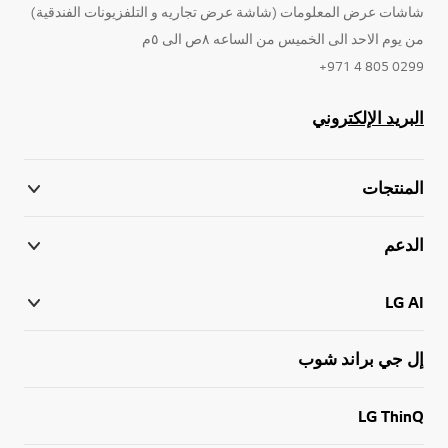
شاشات عرض المعلومات (شاشة عرض تجاريه و التلفزيونات الفندقية)
من يوم الاحد الى الخميس من الساعه ٨ص الى ٥م
0299 805 4 971+
البريد الإلكتروني
المنتجات
الدعم
LG AI
إل جي براند شوب
LG ThinQ