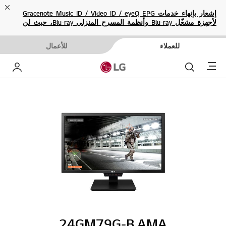
ose
إشعار بإنهاء خدمات Gracenote Music ID / Video ID / eyeQ EPG
لأجهزة مشغّل Blu-ray وأنظمة المسرح المنزلي Blu-ray، حيث لن
تكون متاحة بعد الآن.
للعملاء
للأعمال
Menu
بحث
حساب إ
24GM79G-B.AMA