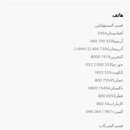
هاتف
قسم المستهلكين
أفغانستان5454
أرمينيا333 700 060
أذربيجان7354 404 (99412+)
البحرين1919 8000
جورجيا333 000 2 032
الكويت333 1833
عمان75545 800
باكستان15454 0800
قطر0054 800
الإمارات54 800
اليمن+967 1 264 096
قسم الشركات