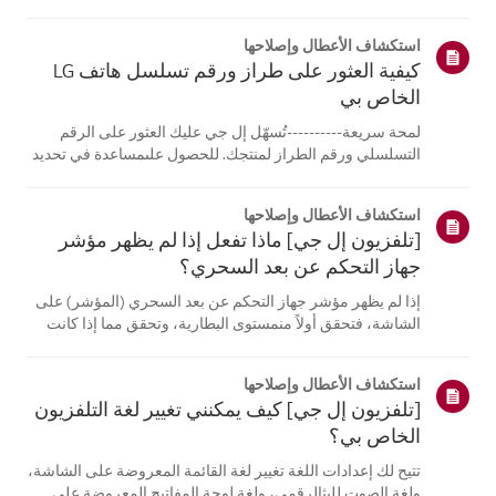
الكمبيوتر المحمول، قادرة على الاتصالبنفس الشبكة.إذا لم
تتمكن أي من الأجهزة من الاتصال، فمن المرجح أن المشكلة
استكشاف الأعطال وإصلاحها
تكمن في جها...
كيفية العثور على طراز ورقم تسلسل هاتف LG
الخاص بي
لمحة سريعة----------تُسهّل إل جي عليك العثور على الرقم
التسلسلي ورقم الطراز لمنتجك. للحصول علىمساعدة في تحديد
موقع معلومات منتجك، اختر منتج إل جي الخاص بك من الفئات
أدناه.اختر منتجكتم إنشاء هذا الدليل لجميع الطرازات، لذا قد
استكشاف الأعطال وإصلاحها
تختلف الصور أو ا...
[تلفزيون إل جي] ماذا تفعل إذا لم يظهر مؤشر
جهاز التحكم عن بعد السحري؟
إذا لم يظهر مؤشر جهاز التحكم عن بعد السحري (المؤشر) على
الشاشة، فتحقق أولاً منمستوى البطارية، وتحقق مما إذا كانت
ميزة [التوجيه الصوتي] مفعلة.إذا كانت البطاريات والإعدادات
صحيحة، فقد يكون السبب هو فصل جهاز التحكم عن بُعدعن
استكشاف الأعطال وإصلاحها
التلفزيون. أعد تسج...
[تلفزيون إل جي] كيف يمكنني تغيير لغة التلفزيون
الخاص بي؟
تتيح لك إعدادات اللغة تغيير لغة القائمة المعروضة على الشاشة،
ولغة الصوت للبثالرقمي، ولغة لوحة المفاتيح المعروضة على