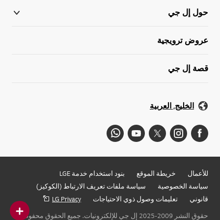
حول إل جي
عروض ترويجية
قصة إل جي
الخليج, العربية
للأعمال
خريطة الموقع
بنود استخدام خدمة LGE
سياسة الخصوصية
سياسة ملفات تعريف الارتباط (الكوكيز)
قانوني
تعليمات وصول ذوي الاحتياجات
LG Privacy
حقوق النشر 2009-2025 إل جي للإلكترونيات. جميع الحقوق محفوظة