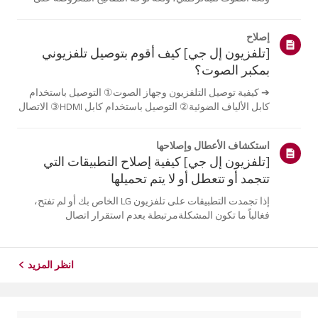
الشاشة.تختلف اللغات المتاحة حسب المنطقة، ويمكنك اختيار
اللغات المدرجة فقط.قد يختلف مسار الإعدادات حسب إصدار
إصلاح
نظام التشغيل web...
[تلفزيون إل جي] كيف أقوم بتوصيل تلفزيوني
بمكبر الصوت؟
➔ كيفية توصيل التلفزيون وجهاز الصوت① التوصيل باستخدام
كابل الألياف الضوئية② التوصيل باستخدام كابل HDMI③ الاتصال
باستخدام البلوتوث※ قد تختلف أزرار جهاز التحكم عن بعد عن
أزرار الجهاز نفسه، وذلك حسب الطراز.جرب هذا-------الاتصال
استكشاف الأعطال وإصلاحها
باستخدام كابل ا...
[تلفزيون إل جي] كيفية إصلاح التطبيقات التي
تتجمد أو تتعطل أو لا يتم تحميلها
إذا تجمدت التطبيقات على تلفزيون LG الخاص بك أو لم تفتح،
فغالباً ما تكون المشكلةمرتبطة بعدم استقرار اتصال
الشبكة.تحقق من توصيلات الكابلات بين التلفزيون وجهاز التوجيه
الخاص بك، ثم تحقق من حالةالشبكة في قائمة [الإعدادات]
الخاصة بالتلفزيون.حاول...
انظر المزيد