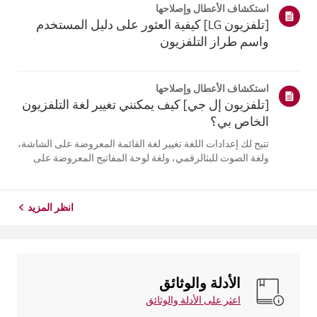
استكشاف الأعطال وإصلاحها
التلفزيون. أعد تسج...
[تلفزيون LG] كيفية العثور على دليل المستخدم
واسم طراز التلفزيون
استكشاف الأعطال وإصلاحها
[تلفزيون إل جي] كيف يمكنني تغيير لغة التلفزيون
الخاص بي؟
تتيح لك إعدادات اللغة تغيير لغة القائمة المعروضة على الشاشة،
ولغة الصوت للبثالرقمي، ولغة لوحة المفاتيح المعروضة على
الشاشة.تختلف اللغات المتاحة حسب المنطقة، ويمكنك اختيار
اللغات المدرجة فقط.قد يختلف مسار الإعدادات حسب إصدار
نظام التشغيل web...
انظر المزيد
الأدلة والوثائق
اعثر على الأدلة والوثائق