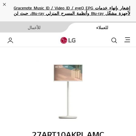
ose
إشعار بإنهاء خدمات Gracenote Music ID / Video ID / eyeQ EPG
لأجهزة مشغّل Blu-ray وأنظمة المسرح المنزلي Blu-ray، حيث لن
تكون متاحة بعد الآن.
للعملاء
للأعمال
Menu
بحث
حساب إ
27ART10AKPL.AMC