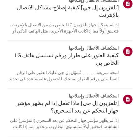
استكشاف الأعطال وإصلاحها
[تلفزيون إل جي] كيفية إصلاح مشاكل الاتصال
بالإنترنت
إذا لم يتمكن جهاز تلفزيون LG الخاص بك من الاتصال بالإنترنت،
فتحقق أولاً مما إذاكانت الأجهزة الأخرى، مثل الهاتف الذكي أو
الكمبيوتر المحمول، قادرة على الاتصالبنفس الشبكة.إذا لم
تتمكن أي من الأجهزة من الاتصال، فمن المرجح أن المشكلة
استكشاف الأعطال وإصلاحها
تكمن في جها...
كيفية العثور على طراز ورقم تسلسل هاتف LG
الخاص بي
لمحة سريعة----------تُسهّل إل جي عليك العثور على الرقم
التسلسلي ورقم الطراز لمنتجك. للحصول علىمساعدة في تحديد
موقع معلومات منتجك، اختر منتج إل جي الخاص بك من الفئات
أدناه.اختر منتجكتم إنشاء هذا الدليل لجميع الطرازات، لذا قد
استكشاف الأعطال وإصلاحها
تختلف الصور أو ا...
[تلفزيون إل جي] ماذا تفعل إذا لم يظهر مؤشر
جهاز التحكم عن بعد السحري؟
إذا لم يظهر مؤشر جهاز التحكم عن بعد السحري (المؤشر) على
الشاشة، فتحقق أولاً منمستوى البطارية، وتحقق مما إذا كانت
ميزة [التوجيه الصوتي] مفعلة.إذا كانت البطاريات والإعدادات
صحيحة، فقد يكون السبب هو فصل جهاز التحكم عن بُعدعن