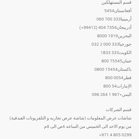
قسم المستهلكين
أفغانستان5454
أرمينيا333 700 060
أذربيجان7354 404 (99412+)
البحرين1919 8000
جورجيا333 000 2 032
الكويت333 1833
عمان75545 800
باكستان15454 0800
قطر0054 800
الإمارات54 800
اليمن+967 1 264 096
قسم الشركات
شاشات عرض المعلومات (شاشة عرض تجاريه و التلفزيونات الفندقية)
من يوم الاحد الى الخميس من الساعه ٨ص الى ٥م
0299 805 4 971+