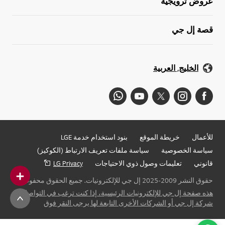
عروض ترويجية
قصة إل جي
الخليج, العربية
للأعمال
خريطة الموقع
بنود استخدام خدمة LGE
سياسة الخصوصية
سياسة ملفات تعريف الارتباط (الكوكيز)
قانوني
تعليمات وصول ذوي الاحتياجات
LG Privacy
حقوق النشر 2009-2025 إل جي للإلكترونيات. جميع الحقوق محفوظة
هذه صفحة إل جي للإلكترونيات الرئيسية، إذا كنت ترغب في التواصل مع
شركة إل جي أو الشركات الأخرى التابعة لها يرجى النقر فوق