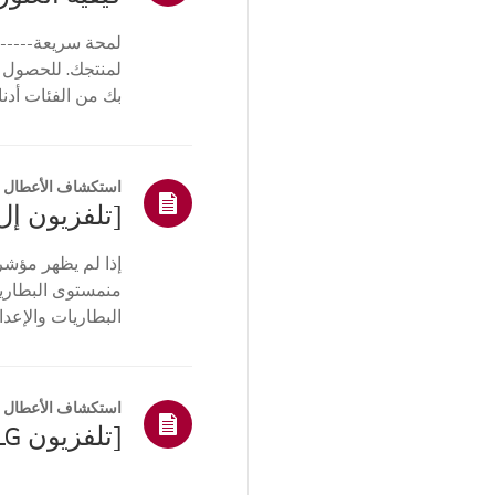
التحكم عن بعد /
الأزرار
لمحة سريعة------
القائمة/الإعدادات
لمنتجك. للحصول 
بك من الفئات أدنا
اتصالات/التثبيت
أو ا...
الصفحة
الرئيسية/ThinQ/
الشبكة/التطبيقات
استكشاف الأعطال و
أخرى
إذا لم يظهر مؤشر
منمستوى البطارية،
البطاريات والإعد
التلفزيون. أعد تسج
استكشاف الأعطال و