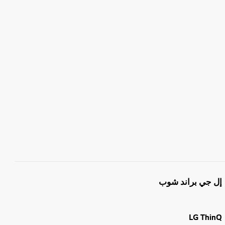
إل جي براند شوب
LG ThinQ