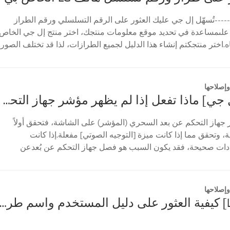
----تُسهّل إل جي عليك العثور على الرقم التسلسلي ورقم الطراز
علىمساعدة في تحديد موقع معلومات منتجك، اختر منتج إل جي الخاص
ه.اختر منتجكتم إنشاء هذا الدليل لجميع الطرازات، لذا قد تختلف الصور
إصلاحها
[تلفزيون إل جي] ماذا تفعل إذا لم يظهر مؤشر جهاز التحكم عن بعد السحري؟
 جهاز التحكم عن بعد السحري (المؤشر) على الشاشة، فتحقق أولاً
 وتحقق مما إذا كانت ميزة [التوجيه الصوتي] مفعلة.إذا كانت
ادات صحيحة، فقد يكون السبب هو فصل جهاز التحكم عن بُعدعن
...
إصلاحها
[تلفزيون LG] كيفية العثور على دليل المستخدم واسم طراز التلف