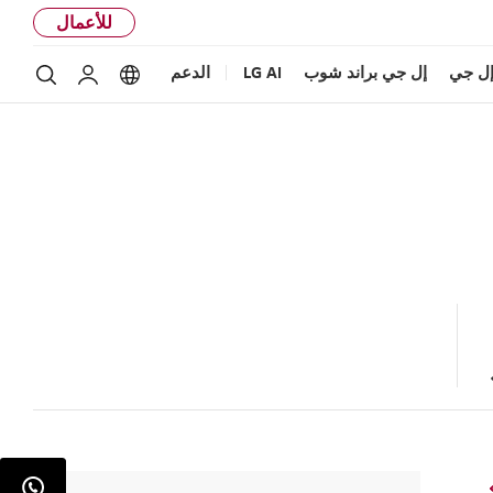
للأعمال
ل جي
إل جي براند شوب
LG AI
الدعم
بحث
Language options
حساب إل ج