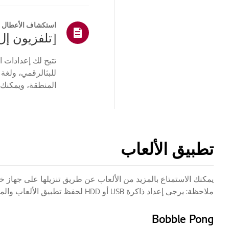
استكشاف الأعطال و
تتيح لك إعدادات 
للبثالرقمي، ولغة
المنطقة، ويمكنك 
نظام التشغيل web...
تطبيق الألعاب
يمكنك الاستمتاع بالمزيد من الألعاب عن طريق تنزيلها على جهاز خارجي (ذاكرة USB، HDD). استخخد الر
ملاحظة: يرجى إعداد ذاكرة USB أو HDD لحفظ تطبيق الألعاب والملفات.
Bobble Pong