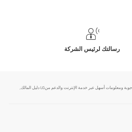
رسالتك لرئيس الشركة
تحتاج معلومة؟ او لديك سؤال ؟ يمكننا المساعدة. سواء كنت فى حاجة الى حجز منتجك او التواصل مع احد ممثلى دعم LG أو الحصول على خدمة صيانة. إيجاد أجوبة ومعلومات أسهل عبر خدمة الإنترنت والدعم منLG دليل المالك,