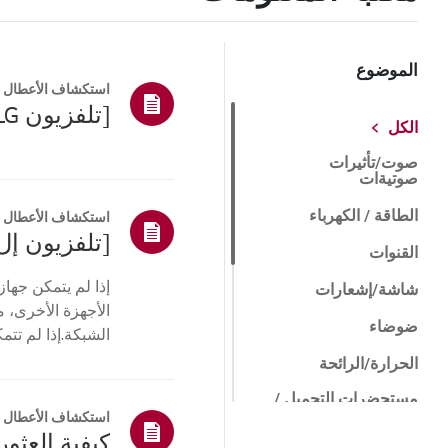
الموضوع
استكشاف الأعطال و
[تلفزيون LG] كيفية إعادة ضبط التلفزيون الخاص بك
الكل
صوت/تأثيرات
صوتيةات
الطاقة / الكهرباء
استكشاف الأعطال و
[تلفزيون إل
القنوات
شاشة/إشعارات
الأجهزة الأخرى، م
ضوضاء
الشبكة.إذا لم تت
جها...
الحرارة/الرائحة
مستحضرات التجميل /
المادية
استكشاف الأعطال و
كيفية العثور 