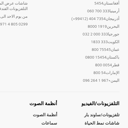
أفغانستان5454
شاشات عرض المع
التلفزيونات الفندق
أرمينيا333 700 060
من يوم الاحد الى الخ
أذربيجان7354 404 (99412+)
0299 805 4 971+
البحرين1919 8000
جورجيا333 000 2 032
الكويت333 1833
عمان75545 800
باكستان15454 0800
قطر0054 800
الإمارات54 800
اليمن+967 1 264 096
التلفزيونات/الفيديو
أنظمة الصوت
تلفزيونات/ساوند بار
أنظمة الصوت
شاشات نمط الحياة
سماعات