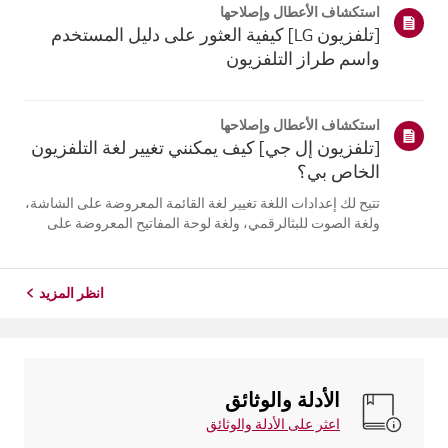
استكشاف الأعطال وإصلاحها
التلفزيون. أعد تسج...
[تلفزيون LG] كيفية العثور على دليل المستخدم
واسم طراز التلفزيون
استكشاف الأعطال وإصلاحها
[تلفزيون إل جي] كيف يمكنني تغيير لغة التلفزيون
الخاص بي؟
تتيح لك إعدادات اللغة تغيير لغة القائمة المعروضة على الشاشة،
ولغة الصوت للبثالرقمي، ولغة لوحة المفاتيح المعروضة على
الشاشة.تختلف اللغات المتاحة حسب المنطقة، ويمكنك اختيار
اللغات المدرجة فقط.قد يختلف مسار الإعدادات حسب إصدار
نظام التشغيل web...
انظر المزيد
الأدلة والوثائق
اعثر على الأدلة والوثائق