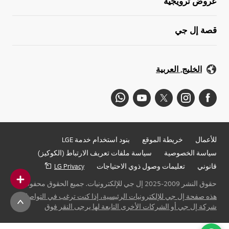
عروض ترويجية
قصة إل جي
الخليج, العربية
للأعمال
خريطة الموقع
بنود استخدام خدمة LGE
سياسة الخصوصية
سياسة ملفات تعريف الارتباط (الكوكيز)
قانوني
تعليمات وصول ذوي الاحتياجات
LG Privacy
حقوق النشر 2009-2025 إل جي للإلكترونيات. جميع الحقوق محفوظة
هذه صفحة إل جي للإلكترونيات الرئيسية، إذا كنت ترغب في التواصل مع
شركة إل جي أو الشركات الأخرى التابعة لها يرجى النقر فوق