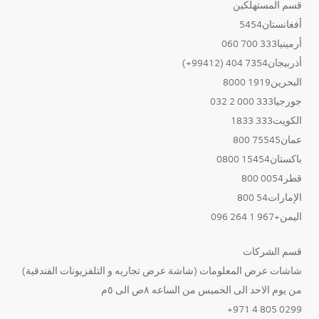
قسم المستهلكين
أفغانستان5454
أرمينيا333 700 060
أذربيجان7354 404 (99412+)
البحرين1919 8000
جورجيا333 000 2 032
الكويت333 1833
عمان75545 800
باكستان15454 0800
قطر0054 800
الإمارات54 800
اليمن+967 1 264 096
قسم الشركات
شاشات عرض المعلومات (شاشة عرض تجاريه و التلفزيونات الفندقية)
من يوم الاحد الى الخميس من الساعه ٨ص الى ٥م
0299 805 4 971+