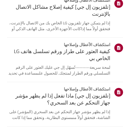
استكشاف الأعطال وإصلاحها
[تلفزيون إل جي] كيفية إصلاح مشاكل الاتصال
بالإنترنت
إذا لم يتمكن جهاز تلفزيون LG الخاص بك من الاتصال بالإنترنت،
فتحقق أولاً مما إذاكانت الأجهزة الأخرى، مثل الهاتف الذكي أو
الكمبيوتر المحمول، قادرة على الاتصالبنفس الشبكة.إذا لم
تتمكن أي من الأجهزة من الاتصال، فمن المرجح أن المشكلة
استكشاف الأعطال وإصلاحها
تكمن في جها...
كيفية العثور على طراز ورقم تسلسل هاتف LG
الخاص بي
لمحة سريعة----------تُسهّل إل جي عليك العثور على الرقم
التسلسلي ورقم الطراز لمنتجك. للحصول علىمساعدة في تحديد
موقع معلومات منتجك، اختر منتج إل جي الخاص بك من الفئات
أدناه.اختر منتجكتم إنشاء هذا الدليل لجميع الطرازات، لذا قد
استكشاف الأعطال وإصلاحها
تختلف الصور أو ا...
[تلفزيون إل جي] ماذا تفعل إذا لم يظهر مؤشر
جهاز التحكم عن بعد السحري؟
إذا لم يظهر مؤشر جهاز التحكم عن بعد السحري (المؤشر) على
الشاشة، فتحقق أولاً منمستوى البطارية، وتحقق مما إذا كانت
ميزة [التوجيه الصوتي] مفعلة.إذا كانت البطاريات والإعدادات
صحيحة، فقد يكون السبب هو فصل جهاز التحكم عن بُعدعن