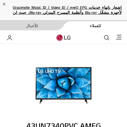
ose
إشعار بإنهاء خدمات Gracenote Music ID / Video ID / eyeQ EPG
لأجهزة مشغّل Blu-ray وأنظمة المسرح المنزلي Blu-ray، حيث لن
تكون متاحة بعد الآن.
للعملاء
للأعمال
Menu
بحث
حساب إ
43UN7340PVC.AMEG