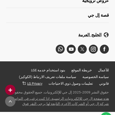
عروض ترويجية
قصة إل جي
الخليج, العربية
للأعمال
خريطة الموقع
بنود استخدام خدمة LGE
سياسة الخصوصية
سياسة ملفات تعريف الارتباط (الكوكيز)
قانوني
تعليمات وصول ذوي الاحتياجات
LG Privacy
حقوق النشر 2009-2025 إل جي للإلكترونيات. جميع الحقوق محفوظة
هذه صفحة إل جي للإلكترونيات الرئيسية، إذا كنت ترغب في التواصل مع
شركة إل جي أو الشركات الأخرى التابعة لها يرجى النقر فوق