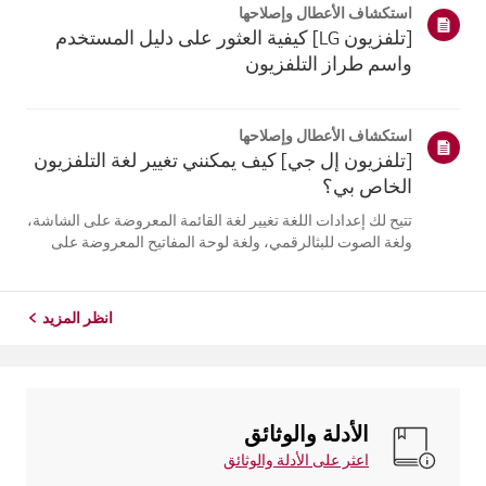
استكشاف الأعطال وإصلاحها
التلفزيون. أعد تسج...
[تلفزيون LG] كيفية العثور على دليل المستخدم
واسم طراز التلفزيون
استكشاف الأعطال وإصلاحها
[تلفزيون إل جي] كيف يمكنني تغيير لغة التلفزيون
الخاص بي؟
تتيح لك إعدادات اللغة تغيير لغة القائمة المعروضة على الشاشة،
ولغة الصوت للبثالرقمي، ولغة لوحة المفاتيح المعروضة على
الشاشة.تختلف اللغات المتاحة حسب المنطقة، ويمكنك اختيار
اللغات المدرجة فقط.قد يختلف مسار الإعدادات حسب إصدار
نظام التشغيل web...
انظر المزيد
الأدلة والوثائق
اعثر على الأدلة والوثائق