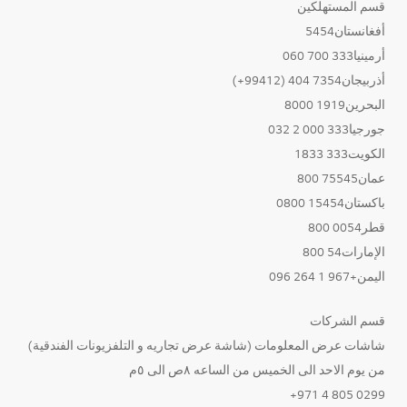
قسم المستهلكين
أفغانستان5454
أرمينيا333 700 060
أذربيجان7354 404 (99412+)
البحرين1919 8000
جورجيا333 000 2 032
الكويت333 1833
عمان75545 800
باكستان15454 0800
قطر0054 800
الإمارات54 800
اليمن+967 1 264 096
قسم الشركات
شاشات عرض المعلومات (شاشة عرض تجاريه و التلفزيونات الفندقية)
من يوم الاحد الى الخميس من الساعه ٨ص الى ٥م
0299 805 4 971+