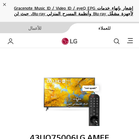
ose
إشعار بإنهاء خدمات Gracenote Music ID / Video ID / eyeQ EPG
لأجهزة مشغّل Blu-ray وأنظمة المسرح المنزلي Blu-ray، حيث لن
تكون متاحة بعد الآن.
للعملاء
للأعمال
Menu
بحث
حساب إ
43UQ75006LG.AMEE