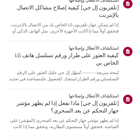
استكشاف الأعطال وإصلاحها
[تلفزيون إل جي] كيفية إصلاح مشاكل الاتصال
بالإنترنت
إذا لم يتمكن جهاز تلفزيون LG الخاص بك من الاتصال بالإنترنت،
فتحقق أولاً مما إذاكانت الأجهزة الأخرى، مثل الهاتف الذكي أو
الكمبيوتر المحمول، قادرة على الاتصالبنفس الشبكة.إذا لم
تتمكن أي من الأجهزة من الاتصال، فمن المرجح أن المشكلة
استكشاف الأعطال وإصلاحها
تكمن في جها...
كيفية العثور على طراز ورقم تسلسل هاتف LG
الخاص بي
لمحة سريعة----------تُسهّل إل جي عليك العثور على الرقم
التسلسلي ورقم الطراز لمنتجك. للحصول علىمساعدة في تحديد
موقع معلومات منتجك، اختر منتج إل جي الخاص بك من الفئات
أدناه.اختر منتجكتم إنشاء هذا الدليل لجميع الطرازات، لذا قد
استكشاف الأعطال وإصلاحها
تختلف الصور أو ا...
[تلفزيون إل جي] ماذا تفعل إذا لم يظهر مؤشر
جهاز التحكم عن بعد السحري؟
إذا لم يظهر مؤشر جهاز التحكم عن بعد السحري (المؤشر) على
الشاشة، فتحقق أولاً منمستوى البطارية، وتحقق مما إذا كانت
ميزة [التوجيه الصوتي] مفعلة.إذا كانت البطاريات والإعدادات
صحيحة، فقد يكون السبب هو فصل جهاز التحكم عن بُعدعن