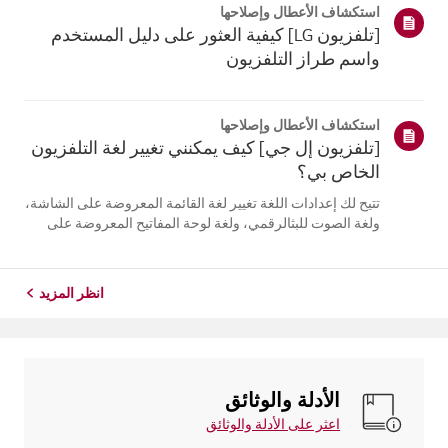
استكشاف الأعطال وإصلاحها
التلفزيون. أعد تسج...
[تلفزيون LG] كيفية العثور على دليل المستخدم
واسم طراز التلفزيون
استكشاف الأعطال وإصلاحها
[تلفزيون إل جي] كيف يمكنني تغيير لغة التلفزيون
الخاص بي؟
تتيح لك إعدادات اللغة تغيير لغة القائمة المعروضة على الشاشة،
ولغة الصوت للبثالرقمي، ولغة لوحة المفاتيح المعروضة على
الشاشة.تختلف اللغات المتاحة حسب المنطقة، ويمكنك اختيار
اللغات المدرجة فقط.قد يختلف مسار الإعدادات حسب إصدار
نظام التشغيل web...
انظر المزيد
الأدلة والوثائق
اعثر على الأدلة والوثائق