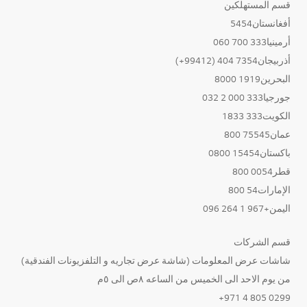
قسم المستهلكين
أفغانستان5454
أرمينيا333 700 060
أذربيجان7354 404 (99412+)
البحرين1919 8000
جورجيا333 000 2 032
الكويت333 1833
عمان75545 800
باكستان15454 0800
قطر0054 800
الإمارات54 800
اليمن+967 1 264 096
قسم الشركات
شاشات عرض المعلومات (شاشة عرض تجاريه و التلفزيونات الفندقية)
من يوم الاحد الى الخميس من الساعه ٨ص الى ٥م
0299 805 4 971+