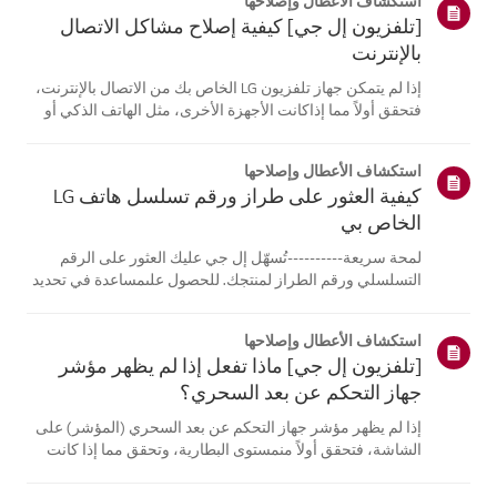
استكشاف الأعطال وإصلاحها
[تلفزيون إل جي] كيفية إصلاح مشاكل الاتصال
بالإنترنت
إذا لم يتمكن جهاز تلفزيون LG الخاص بك من الاتصال بالإنترنت،
فتحقق أولاً مما إذاكانت الأجهزة الأخرى، مثل الهاتف الذكي أو
الكمبيوتر المحمول، قادرة على الاتصالبنفس الشبكة.إذا لم
تتمكن أي من الأجهزة من الاتصال، فمن المرجح أن المشكلة
استكشاف الأعطال وإصلاحها
تكمن في جها...
كيفية العثور على طراز ورقم تسلسل هاتف LG
الخاص بي
لمحة سريعة----------تُسهّل إل جي عليك العثور على الرقم
التسلسلي ورقم الطراز لمنتجك. للحصول علىمساعدة في تحديد
موقع معلومات منتجك، اختر منتج إل جي الخاص بك من الفئات
أدناه.اختر منتجكتم إنشاء هذا الدليل لجميع الطرازات، لذا قد
استكشاف الأعطال وإصلاحها
تختلف الصور أو ا...
[تلفزيون إل جي] ماذا تفعل إذا لم يظهر مؤشر
جهاز التحكم عن بعد السحري؟
إذا لم يظهر مؤشر جهاز التحكم عن بعد السحري (المؤشر) على
الشاشة، فتحقق أولاً منمستوى البطارية، وتحقق مما إذا كانت
ميزة [التوجيه الصوتي] مفعلة.إذا كانت البطاريات والإعدادات
صحيحة، فقد يكون السبب هو فصل جهاز التحكم عن بُعدعن