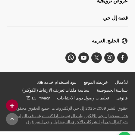
عروض ترويجية
قصة إل جي
الخليج, العربية
للأعمال
خريطة الموقع
بنود استخدام خدمة LGE
سياسة الخصوصية
سياسة ملفات تعريف الارتباط (الكوكيز)
قانوني
تعليمات وصول ذوي الاحتياجات
LG Privacy
حقوق النشر 2009-2025 إل جي للإلكترونيات. جميع الحقوق محفوظة
هذه صفحة إل جي للإلكترونيات الرئيسية، إذا كنت ترغب في التواصل مع
شركة إل جي أو الشركات الأخرى التابعة لها يرجى النقر فوق