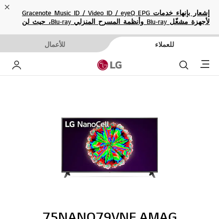
ose
إشعار بإنهاء خدمات Gracenote Music ID / Video ID / eyeQ EPG
لأجهزة مشغّل Blu-ray وأنظمة المسرح المنزلي Blu-ray، حيث لن
تكون متاحة بعد الآن.
للعملاء
للأعمال
Menu
بحث
حساب إ
75NANO79VNE.AMAG