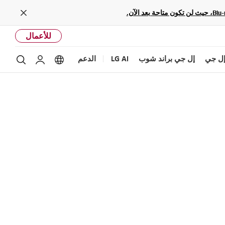
Close
للأعمال
ل جي
إل جي براند شوب
LG AI
الدعم
بحث
Language options
حساب إل ج