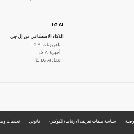
LG AI
الذكاء الاصطناعي من إل جي
تلفزيونات LG AI
أجهزة LG AI
تنقل LG AI
وصية
سياسة ملفات تعريف الارتباط (الكوكيز)
قانوني
تعليمات وصو