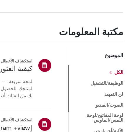
مكتبة المعلومات
الموضوع
استكشاف الأعطال و
كيفية العثور 
الكل
لمحة سريعة------
الوظيفة/التشغيل
لمنتجك. للحصول 
لن التمهيد
بك من الفئات أدنا
أو ا...
الصوت/الفيديو
لوحة المفاتيح/لوحة
اللمس/الماوس
استكشاف الأعطال و
[LG gram +view] لا يوجد عرض على الشاشة المحمولة
الآلية/أخرىارجي