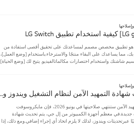
إصلاحها
طبيق LG Switch هو تطبيق مخصص مصمم لمساعدتك على تحقيق أقصى استفادة من
لخاصة بك، مما يساعدك على البقاء منتجًا والاسترخاء.باستخدام [وضع العمل]،
يم شاشتك واستخدام اختصارات مكالماتالفيديو. يتيح لك [وضع الحياة]
إصلاحها
دليل تحديث شهادة التمهيد الآمن لنظام التشغيل ويندوز واستكشاف الأخطاء و
بما أن شهادة التمهيد الآمن ستنتهي صلاحيتها في يونيو 2026، فإن مايكروسوفت
 جديدة.في معظم أجهزة الكمبيوتر من إل جي، يتم تحديث شهادة
ئيًا عبرتحديثات ويندوز، لذلك لا يلزم اتخاذ أي إجراء إضافي.ومع ذلك، إذا