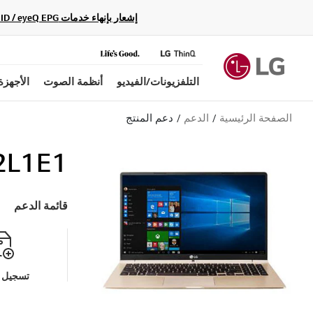
إشعار بإنهاء خدمات Gracenote Music ID / Video ID / eyeQ EPG لأجهزة مشغّل Blu-ray وأنظمة المسرح المنزلي Blu-ray، حيث لن تكون متاحة بعد الآن.
التلفزيونات/الفيديو
أنظمة الصوت
الأجهزة
الصفحة الرئيسية
الدعم
دعم المنتج
2L1E1
قائمة الدعم
تسجيل م