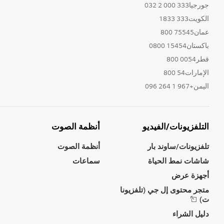
جورجيا333 000 2 032
الكويت333 1833
عمان75545 800
باكستان15454 0800
قطر0054 800
الإمارات54 800
اليمن+967 1 264 096
التلفزيونات/الفيديو
أنظمة الصوت
تلفزيونات/ساوند بار
أنظمة الصوت
شاشات نمط الحياة
سماعات
أجهزة عرض
متجر محتوى إل جي (تلفزيونا
ت)
دليل الشراء