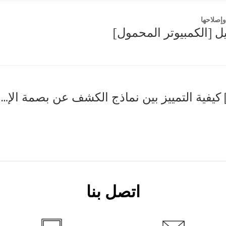
إصلاحها
ل [الكمبيوتر المحمول]
[LG Laptop] كيفية التمييز بين نماذج الكشف عن بصمة الإصبع/الكشف عن الوجه
اتصل بنا