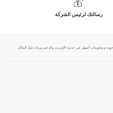
رسالتك لرئيس الشركة
تحتاج معلومة؟ او لديك سؤال ؟ يمكننا المساعدة. سواء كنت فى حاجة الى حجز منتجك او التواصل مع احد ممثلى دعم LG أو الحصول على خدمة صيانة. إيجاد أجوبة ومعلومات أسهل عبر خدمة الإنترنت والدعم منLG دليل المالك,