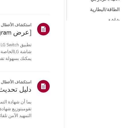
الطاقة/البطارية
شاشة
استكشاف الأعطال و
الشبكة/الإنترنت
[عرض LG gram] كيفية استخدام تطبيق LG Switch
البيوس/البرمجيات
ت
الثابتة
شاشة LGا
برنامج
يمكنك بسهولة تقس
تعيين خلفي...
التثبيت/الاتصال
نظام التشغيل (نظام
التشغيل)
استكشاف الأعطال و
أخرى
تقومبتوزيع شهادة
التمهيد الآمن تلقا
فشل ج...