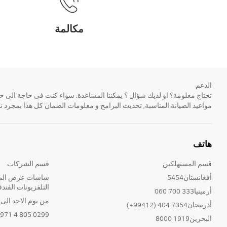
مكالمة
الدعم
مواعيد الصيانة المناسبة, تحديث البرامج و معلومات الضمان كل هذا بمجرد ن
هاتف
قسم المستهلكين
قسم الشركات
أفغانستان5454
شاشات عرض المع
التلفزيونات الفندق
أرمينيا333 700 060
من يوم الاحد الى الخ
أذربيجان7354 404 (99412+)
0299 805 4 971+
البحرين1919 8000