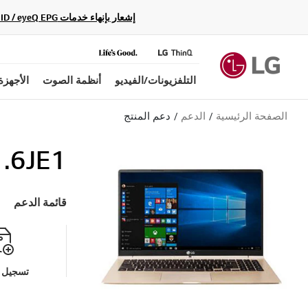
إشعار بإنهاء خدمات Gracenote Music ID / Video ID / eyeQ EPG لأجهزة مشغّل Blu-ray وأنظمة المسرح المنزلي Blu-ray، حيث لن تكون متاحة بعد الآن.
التلفزيونات/الفيديو
أنظمة الصوت
الأجهزة
الصفحة الرئيسية
الدعم
دعم المنتج
.6JE1
قائمة الدعم
تسجيل م