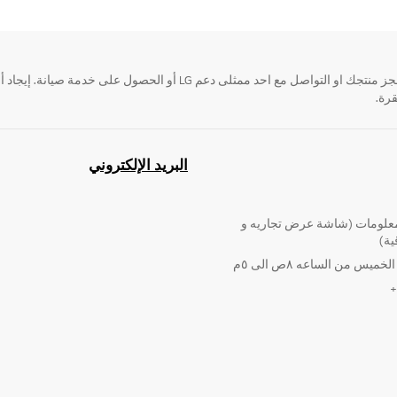
قرة.
البريد الإلكتروني
لومات (شاشة عرض تجاريه و
ية)
ميس من الساعه ٨ص الى ٥م