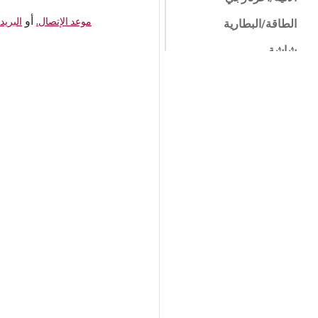
أو
موعد الإتصال.
البريد
الطاقة/البطارية
شاشة
الشبكة/الإنترنت
البيوس/البرمجيات
الثابتة
برنامج
التثبيت/الاتصال
نظام التشغيل (نظام
التشغيل)
أخرى