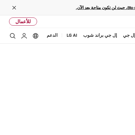
Close
للأعمال
ل جي
إل جي براند شوب
LG AI
الدعم
بحث
Language options
حساب إل ج