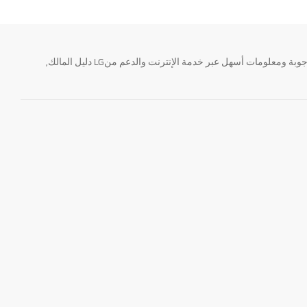
تحتاج معلومة؟ او لديك سؤال ؟ يمكننا المساعدة. سواء كنت فى حاجة الى حجز منتجك او التواصل مع احد ممثلى دعم LG أو الحصول على خدمة صيانة. إيجاد أجوبة ومعلومات أسهل عبر خدمة الإنترنت والدعم منLG دليل المالك,