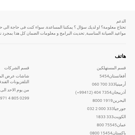
الدعم
مواعيد الصيانة المناسبة, تحديث البرامج و معلومات الضمان كل هذا بمجرد ن
هاتف
قسم المستهلكين
قسم الشركات
أفغانستان5454
شاشات عرض المع
التلفزيونات الفندق
أرمينيا333 700 060
من يوم الاحد الى الخ
أذربيجان7354 404 (99412+)
0299 805 4 971+
البحرين1919 8000
جورجيا333 000 2 032
الكويت333 1833
عمان75545 800
باكستان15454 0800