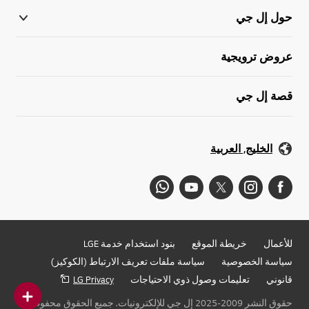
حول إل جي
عروض ترويجية
قصة إل جي
الخليج, العربية
للأعمال
خريطة الموقع
بنود استخدام خدمة LGE
سياسة الخصوصية
سياسة ملفات تعريف الارتباط (الكوكيز)
قانوني
تعليمات وصول ذوي الاحتياجات
LG Privacy
حقوق النشر 2009-2025 إل جي للإلكترونيات. جميع الحقوق محفوظة