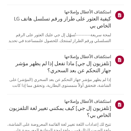
الكمبيوتر المحمول، قادرة على الاتصالبنفس الشبكة.إذا لم
تتمكن أي من الأجهزة من الاتصال، فمن المرجح أن المشكلة
استكشاف الأعطال وإصلاحها
تكمن في جها...
كيفية العثور على طراز ورقم تسلسل هاتف LG
الخاص بي
لمحة سريعة----------تُسهّل إل جي عليك العثور على الرقم
التسلسلي ورقم الطراز لمنتجك. للحصول علىمساعدة في تحديد
موقع معلومات منتجك، اختر منتج إل جي الخاص بك من الفئات
أدناه.اختر منتجكتم إنشاء هذا الدليل لجميع الطرازات، لذا قد
استكشاف الأعطال وإصلاحها
تختلف الصور أو ا...
[تلفزيون إل جي] ماذا تفعل إذا لم يظهر مؤشر
جهاز التحكم عن بعد السحري؟
إذا لم يظهر مؤشر جهاز التحكم عن بعد السحري (المؤشر) على
الشاشة، فتحقق أولاً منمستوى البطارية، وتحقق مما إذا كانت
ميزة [التوجيه الصوتي] مفعلة.إذا كانت البطاريات والإعدادات
صحيحة، فقد يكون السبب هو فصل جهاز التحكم عن بُعدعن
استكشاف الأعطال وإصلاحها
التلفزيون. أعد تسج...
[تلفزيون إل جي] كيف يمكنني تغيير لغة التلفزيون
الخاص بي؟
تتيح لك إعدادات اللغة تغيير لغة القائمة المعروضة على الشاشة،
ولغة الصوت للبثالرقمي، ولغة لوحة المفاتيح المعروضة على