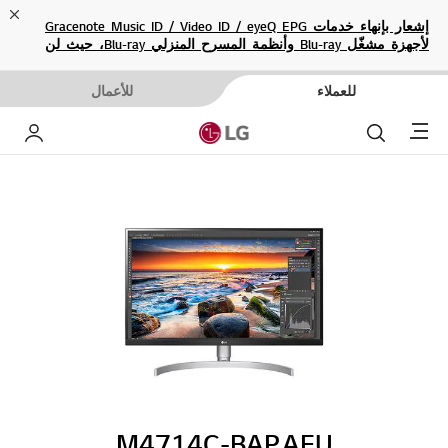
ose
إشعار بإنهاء خدمات Gracenote Music ID / Video ID / eyeQ EPG
لأجهزة مشغّل Blu-ray وأنظمة المسرح المنزلي Blu-ray، حيث لن
تكون متاحة بعد الآن.
للعملاء
للأعمال
Menu
بحث
حساب إ
M4714C-BAP.AEU