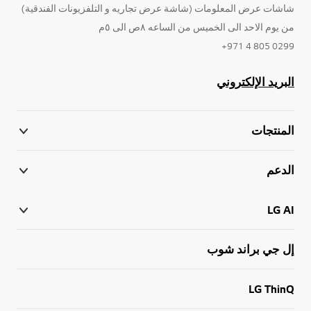
شاشات عرض المعلومات (شاشة عرض تجاريه و التلفزيونات الفندقية)
من يوم الاحد الى الخميس من الساعه ٨ص الى ٥م
0299 805 4 971+
البريد الإلكتروني
المنتجات
الدعم
LG AI
إل جي براند شوب
LG ThinQ