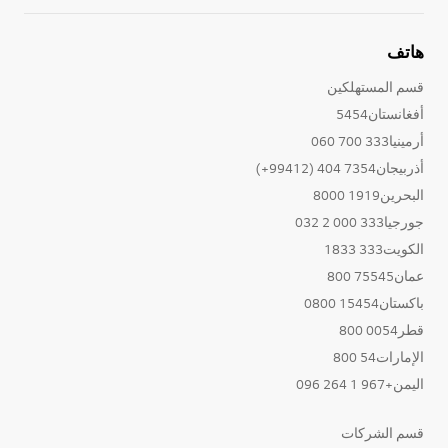
هاتف
قسم المستهلكين
أفغانستان5454
أرمينيا333 700 060
أذربيجان7354 404 (99412+)
البحرين1919 8000
جورجيا333 000 2 032
الكويت333 1833
عمان75545 800
باكستان15454 0800
قطر0054 800
الإمارات54 800
اليمن+967 1 264 096
قسم الشركات