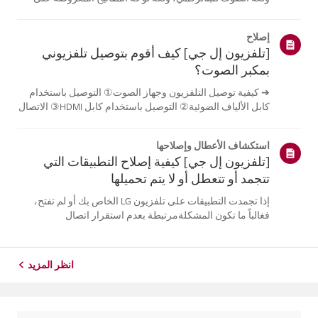
الشاشة.تختلف اللغات المتاحة حسب المنطقة، ويمكنك اختيار
اللغات المدرجة فقط.قد يختلف مسار الإعدادات حسب إصدار
إصلاح
نظام التشغيل web...
[تلفزيون إل جي] كيف أقوم بتوصيل تلفزيوني
بمكبر الصوت؟
➔ كيفية توصيل التلفزيون وجهاز الصوت① التوصيل باستخدام
كابل الألياف الضوئية② التوصيل باستخدام كابل HDMI③ الاتصال
باستخدام البلوتوث※ قد تختلف أزرار جهاز التحكم عن بعد عن
أزرار الجهاز نفسه، وذلك حسب الطراز.جرب هذا-------الاتصال
استكشاف الأعطال وإصلاحها
باستخدام كابل ا...
[تلفزيون إل جي] كيفية إصلاح التطبيقات التي
تتجمد أو تتعطل أو لا يتم تحميلها
إذا تجمدت التطبيقات على تلفزيون LG الخاص بك أو لم تفتح،
فغالباً ما تكون المشكلةمرتبطة بعدم استقرار اتصال
الشبكة.تحقق من توصيلات الكابلات بين التلفزيون وجهاز التوجيه
الخاص بك، ثم تحقق من حالةالشبكة في قائمة [الإعدادات]
الخاصة بالتلفزيون.حاول...
انظر المزيد