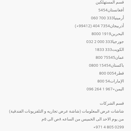
قسم المستهلكين
أفغانستان5454
أرمينيا333 700 060
أذربيجان7354 404 (99412+)
البحرين1919 8000
جورجيا333 000 2 032
الكويت333 1833
عمان75545 800
باكستان15454 0800
قطر0054 800
الإمارات54 800
اليمن+967 1 264 096
قسم الشركات
شاشات عرض المعلومات (شاشة عرض تجاريه و التلفزيونات الفندقية)
من يوم الاحد الى الخميس من الساعه ٨ص الى ٥م
0299 805 4 971+