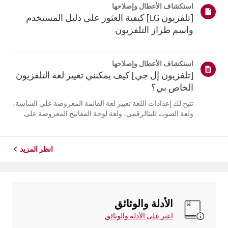
استكشاف الأعطال وإصلاحها
التلفزيون. أعد تسج...
[تلفزيون LG] كيفية العثور على دليل المستخدم
واسم طراز التلفزيون
استكشاف الأعطال وإصلاحها
[تلفزيون إل جي] كيف يمكنني تغيير لغة التلفزيون
الخاص بي؟
تتيح لك إعدادات اللغة تغيير لغة القائمة المعروضة على الشاشة،
ولغة الصوت للبثالرقمي، ولغة لوحة المفاتيح المعروضة على
الشاشة.تختلف اللغات المتاحة حسب المنطقة، ويمكنك اختيار
اللغات المدرجة فقط.قد يختلف مسار الإعدادات حسب إصدار
نظام التشغيل web...
انظر المزيد
الأدلة والوثائق
اعثر على الأدلة والوثائق