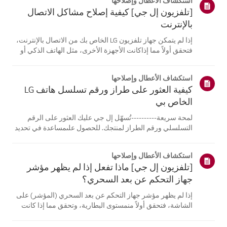
استكشاف الأعطال وإصلاحها
[تلفزيون إل جي] كيفية إصلاح مشاكل الاتصال
بالإنترنت
إذا لم يتمكن جهاز تلفزيون LG الخاص بك من الاتصال بالإنترنت،
فتحقق أولاً مما إذاكانت الأجهزة الأخرى، مثل الهاتف الذكي أو
الكمبيوتر المحمول، قادرة على الاتصالبنفس الشبكة.إذا لم
تتمكن أي من الأجهزة من الاتصال، فمن المرجح أن المشكلة
استكشاف الأعطال وإصلاحها
تكمن في جها...
كيفية العثور على طراز ورقم تسلسل هاتف LG
الخاص بي
لمحة سريعة----------تُسهّل إل جي عليك العثور على الرقم
التسلسلي ورقم الطراز لمنتجك. للحصول علىمساعدة في تحديد
موقع معلومات منتجك، اختر منتج إل جي الخاص بك من الفئات
أدناه.اختر منتجكتم إنشاء هذا الدليل لجميع الطرازات، لذا قد
استكشاف الأعطال وإصلاحها
تختلف الصور أو ا...
[تلفزيون إل جي] ماذا تفعل إذا لم يظهر مؤشر
جهاز التحكم عن بعد السحري؟
إذا لم يظهر مؤشر جهاز التحكم عن بعد السحري (المؤشر) على
الشاشة، فتحقق أولاً منمستوى البطارية، وتحقق مما إذا كانت
ميزة [التوجيه الصوتي] مفعلة.إذا كانت البطاريات والإعدادات
صحيحة، فقد يكون السبب هو فصل جهاز التحكم عن بُعدعن