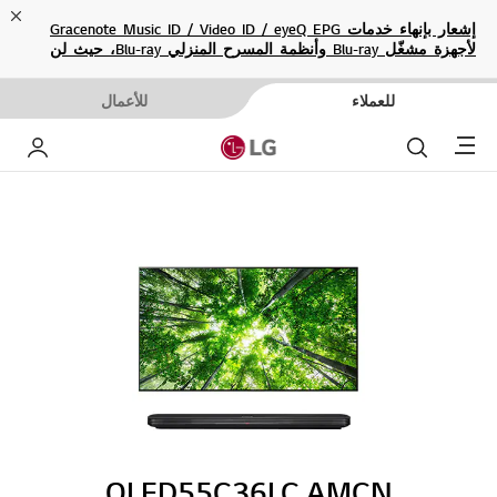
ose
إشعار بإنهاء خدمات Gracenote Music ID / Video ID / eyeQ EPG
لأجهزة مشغّل Blu-ray وأنظمة المسرح المنزلي Blu-ray، حيث لن
تكون متاحة بعد الآن.
للعملاء
للأعمال
Menu
بحث
حساب إ
OLED55C36LC.AMCN