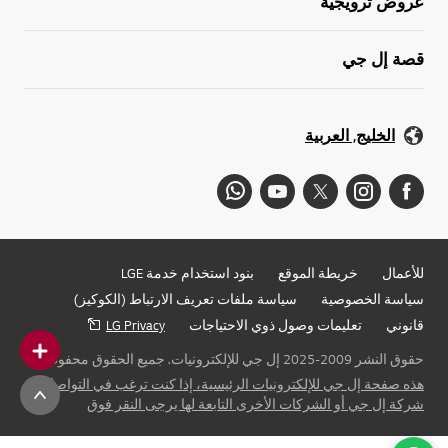
عروض ترويجية
قصة إل جي
الخليج, العربية
للأعمال
خريطة الموقع
بنود استخدام خدمة LGE
سياسة الخصوصية
سياسة ملفات تعريف الارتباط (الكوكيز)
قانوني
تعليمات وصول ذوي الاحتياجات
LG Privacy
حقوق النشر 2009-2025 إل جي للإلكترونيات. جميع الحقوق محفوظة
هذه صفحة إل جي للإلكترونيات الرئيسية، إذا كنت ترغب في التواصل مع
شركة إل جي أو الشركات الأخرى التابعة لها يرجى النقر فوق