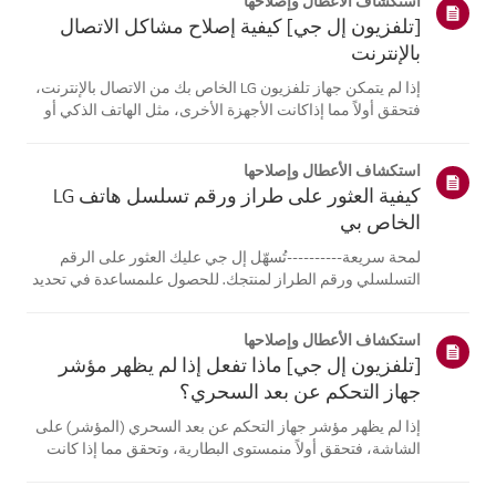
استكشاف الأعطال وإصلاحها
[تلفزيون إل جي] كيفية إصلاح مشاكل الاتصال
بالإنترنت
إذا لم يتمكن جهاز تلفزيون LG الخاص بك من الاتصال بالإنترنت،
فتحقق أولاً مما إذاكانت الأجهزة الأخرى، مثل الهاتف الذكي أو
الكمبيوتر المحمول، قادرة على الاتصالبنفس الشبكة.إذا لم
تتمكن أي من الأجهزة من الاتصال، فمن المرجح أن المشكلة
استكشاف الأعطال وإصلاحها
تكمن في جها...
كيفية العثور على طراز ورقم تسلسل هاتف LG
الخاص بي
لمحة سريعة----------تُسهّل إل جي عليك العثور على الرقم
التسلسلي ورقم الطراز لمنتجك. للحصول علىمساعدة في تحديد
موقع معلومات منتجك، اختر منتج إل جي الخاص بك من الفئات
أدناه.اختر منتجكتم إنشاء هذا الدليل لجميع الطرازات، لذا قد
استكشاف الأعطال وإصلاحها
تختلف الصور أو ا...
[تلفزيون إل جي] ماذا تفعل إذا لم يظهر مؤشر
جهاز التحكم عن بعد السحري؟
إذا لم يظهر مؤشر جهاز التحكم عن بعد السحري (المؤشر) على
الشاشة، فتحقق أولاً منمستوى البطارية، وتحقق مما إذا كانت
ميزة [التوجيه الصوتي] مفعلة.إذا كانت البطاريات والإعدادات
صحيحة، فقد يكون السبب هو فصل جهاز التحكم عن بُعدعن