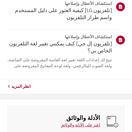
استكشاف الأعطال وإصلاحها
التلفزيون. أعد تسج...
[تلفزيون LG] كيفية العثور على دليل المستخدم
واسم طراز التلفزيون
استكشاف الأعطال وإصلاحها
[تلفزيون إل جي] كيف يمكنني تغيير لغة التلفزيون
الخاص بي؟
تتيح لك إعدادات اللغة تغيير لغة القائمة المعروضة على الشاشة،
ولغة الصوت للبثالرقمي، ولغة لوحة المفاتيح المعروضة على
الشاشة.تختلف اللغات المتاحة حسب المنطقة، ويمكنك اختيار
اللغات المدرجة فقط.قد يختلف مسار الإعدادات حسب إصدار
نظام التشغيل web...
انظر المزيد
الأدلة والوثائق
اعثر على الأدلة والوثائق