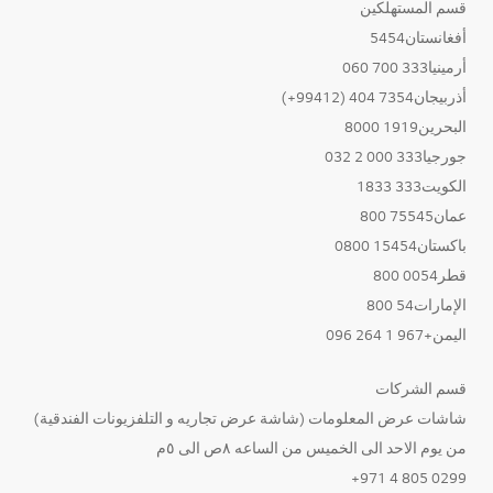
قسم المستهلكين
أفغانستان5454
أرمينيا333 700 060
أذربيجان7354 404 (99412+)
البحرين1919 8000
جورجيا333 000 2 032
الكويت333 1833
عمان75545 800
باكستان15454 0800
قطر0054 800
الإمارات54 800
اليمن+967 1 264 096
قسم الشركات
شاشات عرض المعلومات (شاشة عرض تجاريه و التلفزيونات الفندقية)
من يوم الاحد الى الخميس من الساعه ٨ص الى ٥م
0299 805 4 971+