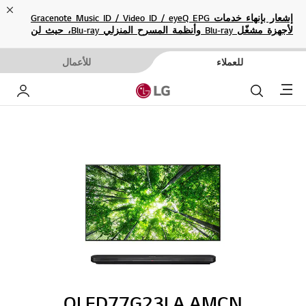
ose
إشعار بإنهاء خدمات Gracenote Music ID / Video ID / eyeQ EPG
لأجهزة مشغّل Blu-ray وأنظمة المسرح المنزلي Blu-ray، حيث لن
تكون متاحة بعد الآن.
للعملاء
للأعمال
Menu
بحث
حساب إ
OLED77G23LA.AMCN