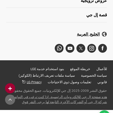
عروض ترويجية
قصة إل جي
الخليج, العربية
للأعمال
خريطة الموقع
بنود استخدام خدمة LGE
سياسة الخصوصية
سياسة ملفات تعريف الارتباط (الكوكيز)
قانوني
تعليمات وصول ذوي الاحتياجات
LG Privacy
حقوق النشر 2009-2025 إل جي للإلكترونيات. جميع الحقوق محفوظة
هذه صفحة إل جي للإلكترونيات الرئيسية، إذا كنت ترغب في التواصل مع
شركة إل جي أو الشركات الأخرى التابعة لها يرجى النقر فوق