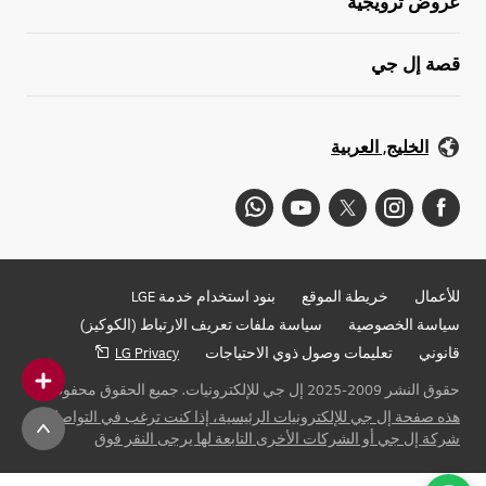
عروض ترويجية
قصة إل جي
الخليج, العربية
للأعمال
خريطة الموقع
بنود استخدام خدمة LGE
سياسة الخصوصية
سياسة ملفات تعريف الارتباط (الكوكيز)
قانوني
تعليمات وصول ذوي الاحتياجات
LG Privacy
حقوق النشر 2009-2025 إل جي للإلكترونيات. جميع الحقوق محفوظة
هذه صفحة إل جي للإلكترونيات الرئيسية، إذا كنت ترغب في التواصل مع
شركة إل جي أو الشركات الأخرى التابعة لها يرجى النقر فوق