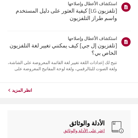
استكشاف الأعطال وإصلاحها
التلفزيون. أعد تسج...
[تلفزيون LG] كيفية العثور على دليل المستخدم
واسم طراز التلفزيون
استكشاف الأعطال وإصلاحها
[تلفزيون إل جي] كيف يمكنني تغيير لغة التلفزيون
الخاص بي؟
تتيح لك إعدادات اللغة تغيير لغة القائمة المعروضة على الشاشة،
ولغة الصوت للبثالرقمي، ولغة لوحة المفاتيح المعروضة على
الشاشة.تختلف اللغات المتاحة حسب المنطقة، ويمكنك اختيار
اللغات المدرجة فقط.قد يختلف مسار الإعدادات حسب إصدار
نظام التشغيل web...
انظر المزيد
الأدلة والوثائق
اعثر على الأدلة والوثائق