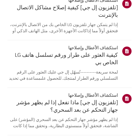
استكشاف الأعطال وإصلاحها
[تلفزيون إل جي] كيفية إصلاح مشاكل الاتصال
بالإنترنت
إذا لم يتمكن جهاز تلفزيون LG الخاص بك من الاتصال بالإنترنت،
فتحقق أولاً مما إذاكانت الأجهزة الأخرى، مثل الهاتف الذكي أو
الكمبيوتر المحمول، قادرة على الاتصالبنفس الشبكة.إذا لم
تتمكن أي من الأجهزة من الاتصال، فمن المرجح أن المشكلة
استكشاف الأعطال وإصلاحها
تكمن في جها...
كيفية العثور على طراز ورقم تسلسل هاتف LG
الخاص بي
لمحة سريعة----------تُسهّل إل جي عليك العثور على الرقم
التسلسلي ورقم الطراز لمنتجك. للحصول علىمساعدة في تحديد
موقع معلومات منتجك، اختر منتج إل جي الخاص بك من الفئات
أدناه.اختر منتجكتم إنشاء هذا الدليل لجميع الطرازات، لذا قد
استكشاف الأعطال وإصلاحها
تختلف الصور أو ا...
[تلفزيون إل جي] ماذا تفعل إذا لم يظهر مؤشر
جهاز التحكم عن بعد السحري؟
إذا لم يظهر مؤشر جهاز التحكم عن بعد السحري (المؤشر) على
الشاشة، فتحقق أولاً منمستوى البطارية، وتحقق مما إذا كانت
ميزة [التوجيه الصوتي] مفعلة.إذا كانت البطاريات والإعدادات
صحيحة، فقد يكون السبب هو فصل جهاز التحكم عن بُعدعن