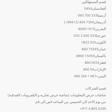
قسم المستهلكين
أفغانستان5454
أرمينيا333 700 060
أذربيجان7354 404 (99412+)
البحرين1919 8000
جورجيا333 000 2 032
الكويت333 1833
عمان75545 800
باكستان15454 0800
قطر0054 800
الإمارات54 800
اليمن+967 1 264 096
قسم الشركات
شاشات عرض المعلومات (شاشة عرض تجاريه و التلفزيونات الفندقية)
من يوم الاحد الى الخميس من الساعه ٨ص الى ٥م
0299 805 4 971+