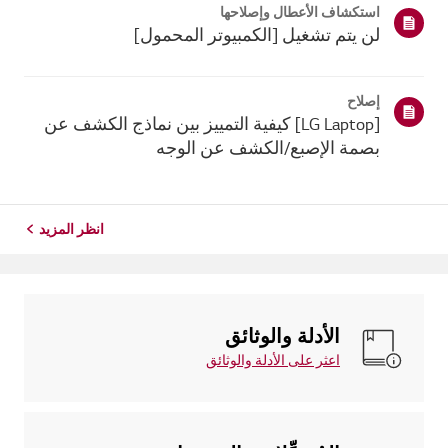
استكشاف الأعطال وإصلاحها
ذلك، إذا فشل ج...
لن يتم تشغيل [الكمبيوتر المحمول]
إصلاح
[LG Laptop] كيفية التمييز بين نماذج الكشف عن
بصمة الإصبع/الكشف عن الوجه
انظر المزيد
الأدلة والوثائق
اعثر على الأدلة والوثائق