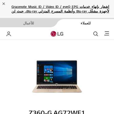
ose
إشعار بإنهاء خدمات Gracenote Music ID / Video ID / eyeQ EPG
لأجهزة مشغّل Blu-ray وأنظمة المسرح المنزلي Blu-ray، حيث لن
تكون متاحة بعد الآن.
للعملاء
للأعمال
Menu
بحث
حساب إ
Z360-G.AG72WE1