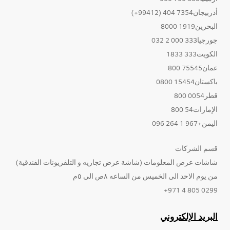
أذربيجان7354 404 (99412+)
البحرين1919 8000
جورجيا333 000 2 032
الكويت333 1833
عمان75545 800
باكستان15454 0800
قطر0054 800
الإمارات54 800
اليمن+967 1 264 096
قسم الشركات
شاشات عرض المعلومات (شاشة عرض تجاريه و التلفزيونات الفندقية)
من يوم الاحد الى الخميس من الساعه ٨ص الى ٥م
0299 805 4 971+
البريد الإلكتروني