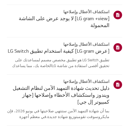
موقع معلومات منتجك، اختر منتج إل جي الخاص بك من الفئات
أدناه.اختر منتجكتم إنشاء هذا الدليل لجميع الطرازات، لذا قد
استكشاف الأعطال وإصلاحها
تختلف الصور أو ا...
[LG gram +view] لا يوجد عرض على الشاشة
المحمولة
استكشاف الأعطال وإصلاحها
[عرض LG gram] كيفية استخدام تطبيق LG Switch
تطبيق LG Switch هو تطبيق مخصص مصمم لمساعدتك على
تحقيق أقصى استفادة من شاشة LGالخاصة بك، مما يساعدك
على البقاء منتجًا والاسترخاء.باستخدام [وضع العمل]، يمكنك
بسهولة تقسيم شاشتك واستخدام اختصارات مكالماتالفيديو. يتيح
استكشاف الأعطال وإصلاحها
لك [وضع الحياة] تعيين خلفي...
دليل تحديث شهادة التمهيد الآمن لنظام التشغيل
ويندوز واستكشاف الأخطاء وإصلاحها [جهاز
كمبيوتر إل جي]
بما أن شهادة التمهيد الآمن ستنتهي صلاحيتها في يونيو 2026، فإن
مايكروسوفت تقومبتوزيع شهادة جديدة.في معظم أجهزة
الكمبيوتر من إل جي، يتم تحديث شهادة التمهيد الآمن تلقائيًا
عبرتحديثات ويندوز، لذلك لا يلزم اتخاذ أي إجراء إضافي.ومع