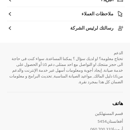
ملاحظات العملاء
رسالتك لرئيس الشركة
الدعم
تحتاج معلومة؟ او لديك سؤال ؟ يمكننا المساعدة. سواء كنت فى حاجة
الى حجز منتجك او التواصل مع احد ممثلى دعم LG أو الحصول على
خدمة صيانة. إيجاد أجوبة ومعلومات أسهل عبر خدمة الإنترنت والدعم
منLG دليل المالك, مواعيد الصيانة المناسبة, تحديث البرامج و معلومات
الضمان كل هذا بمجرد نقرة.
هاتف
قسم المستهلكين
أفغانستان5454
أرمينيا333 700 060