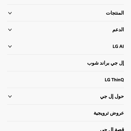
المنتجات
الدعم
LG AI
إل جي براند شوب
LG ThinQ
حول إل جي
عروض ترويجية
قصة إل جي