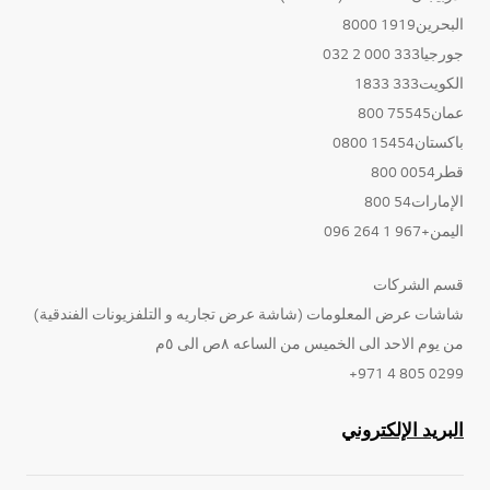
البحرين1919 8000
جورجيا333 000 2 032
الكويت333 1833
عمان75545 800
باكستان15454 0800
قطر0054 800
الإمارات54 800
اليمن+967 1 264 096
قسم الشركات
شاشات عرض المعلومات (شاشة عرض تجاريه و التلفزيونات الفندقية)
من يوم الاحد الى الخميس من الساعه ٨ص الى ٥م
0299 805 4 971+
البريد الإلكتروني