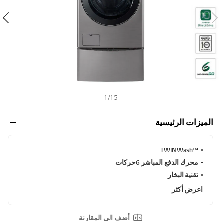
ن
h
ي
ف
ر
ا
ب
ط
ن
ف
س
ا
ل
1
/
15
ص
ف
ح
الميزات الرئيسية
ة
.
™TWINWash
محرك الدفع المباشر 6حركات
تقنية البخار
اعرض أكثر
أضف الى المقارنة