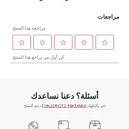
أسئلة؟ دعنا نساعدك
قم بالإظهار
F18L2CRV2T2_F8K5XNK4
دعم المنتج