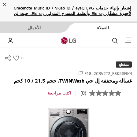
ose
إشعار بإنهاء خدمات Gracenote Music ID / Video ID / eyeQ EPG
لأجهزة مشغّل Blu-ray وأنظمة المسرح المنزلي Blu-ray، حيث لن
تكون متاحة بعد الآن.
للعملاء
للأعمال
Menu
بحث
حسا
0
s
منقطع
u
F18L2CRV2T2_F8K5XNK4
m
غسالة ومجففة إل جي TWINWash، حجم 21.5 / 10 كجم
m
a
(0)
اكتب مراجعة
ب
r
ل
ا
y
ق
-
ي
م
w
ة
i
ت
ص
s