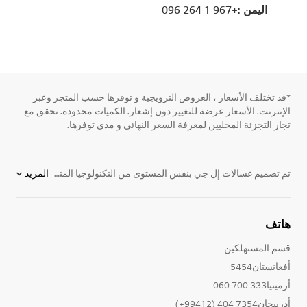
اليمن :+967 1 264 096
*قد تختلف الأسعار ، العروض الترويجية و توفرها حسب المتجر وعبر
الإنترنت. الأسعار عرضة للتغيير دون إشعار. الكميات محدودة. تحقق مع
تجار التجزئة المحليين لمعرفة السعر النهائي و مدى توفرها.
تم تصميم غسالات إل جي بنفس المستوى من التكنولوجيا المتطورة والإبتكار الفريد الذي يجعل كل
المزيد
الأجهزة الكهربائية
لدينا تتميز عن الآخرين. مع مظهرها الانيق وأداءها الجيد الذي لا مثيل لها، ستجد لدينا
هاتف
قسم المستهلكين
أفغانستان5454
أرمينيا333 700 060
أذربيجان7354 404 (99412+)