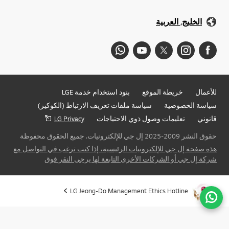
الخليج, العربية
للأعمال
خريطة الموقع
بنود استخدام خدمة LGE
سياسة الخصوصية
سياسة ملفات تعريف الارتباط (الكوكيز)
قانوني
تعليمات وصول ذوي الاحتياجات
LG Privacy
حقوق النشر 2009-2025 إل جي للإلكترونيات. جميع الحقوق محفوظة
هذه صفحة إل جي للإلكترونيات الرئيسية، إذا كنت ترغب في التواصل مع
شركة إل جي أو الشركات الأخرى التابعة لها يرجى النقر فوق
LG Jeong-Do Management Ethics Hotline
ذهاب 