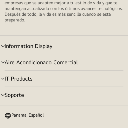
empresas que se adapten mejor a tu estilo de vida y que te
mantengan actualizado con los últimos avances tecnológicos.
Después de todo, la vida es más sencilla cuando se está
preparado.
Information Display
Alternar
menú
Aire Acondicionado Comercial
Alternar
menú
IT Products
Alternar
menú
Soporte
Alternar
menú
Panama, Español