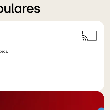
pulares
deos.