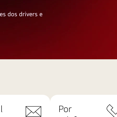
es dos drivers e
l
Por