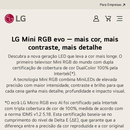
Para Empresas
Iniciar
Cart
Open
sessão
Menu
LG Mini RGB evo — mais cor, mais
contraste, mais detalhe
Descubra a nova geração LED que leva a cor mais longe. O
primeiro televisor Mini RGB do mundo com dupla
certificação de cobertura de cor DualColor 100% pela
Intertek(*).
A tecnologia Mini RGB combina MiniLEDs de elevada
precisão com maior intensidade, contraste e brilho para que
cada cena ganha mais detalhe, profundidade e impacto visual.
*O ecrã LG Micro RGB evo AI foi certificado pela Intertek
com tripla cobertura de cor de 100%, medida de acordo com
a norma IDMS v1.2 5.18. Esta certificação baseia-se no
cumprimento do nível de Delta E (ΔE), que garante que a
diferença entre a precisão da cor reproduzida e a cor original