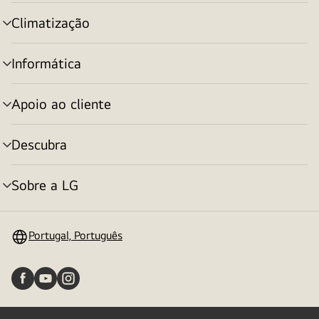
menu
Climatização
alternar
menu
Informática
alternar
menu
Apoio ao cliente
alternar
menu
Descubra
alternar
menu
Sobre a LG
alternar
menu
Portugal, Português