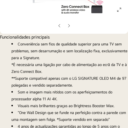
ope
gall
pop
Diapositivo
Diapositivo
anterior
seguinte
Funcionalidades principais
Conveniência sem fios de qualidade superior para uma TV sem
problemas, sem desarrumação e sem localização fixa, exclusivamente
para a Signature.
*É necessária uma ligação por cabo de alimentação ao ecrã da TV e à
Zero Connect Box.
**Suporte compatível apenas com o LG SIGNATURE OLED M4 de 97
polegadas e vendido separadamente.
Som e imagem mais nítidos com os aperfeiçoamentos do
processador alpha 11 AI 4K.
Visuais mais brilhantes graças ao Brightness Booster Max.
"One Wall Design que se funde na perfeição contra a parede com
uma montagem sem folga. *Suporte vendido em separado"
4 anos de actualizações garantidas ao longo de 5 anos com o