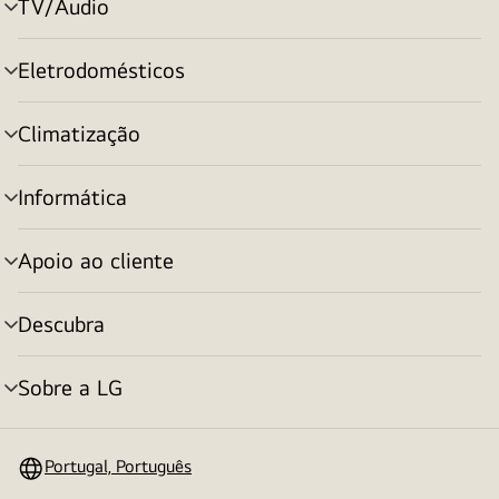
TV/Audio
alternar
menu
Eletrodomésticos
alternar
menu
Climatização
alternar
menu
Informática
alternar
menu
Apoio ao cliente
alternar
menu
Descubra
alternar
menu
Sobre a LG
alternar
menu
Portugal, Português