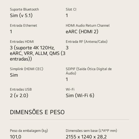
Suporte Bluetooth
Slot CI
Sim (v 5.1)
1
Entrada Ethernet
HDMI Audio Return Channel
1
eARC (HDMI 2)
Entradas HDMI
Entrada RF (Antena/Cabo)
3 (suporte 4K 120Hz,
3
eARC, VRR, ALLM, QMS (3
entradas))
Simplink (HDMI CEC)
SDPIF (Saída Ótica Digital de
Áudio)
Sim
1
Entradas USB
Wi-Fi
2 (v 2.0)
Sim (Wi-Fi 6)
DIMENSÕES E PESO
Peso da embalagem (kg)
Dimensões sem base (L*A*P mm)
101,0
2155 x 1240 x 28,2