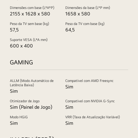
Dimensões com base (L*A*P)
Dimensões da base (L*P mm)
2155 x 1628 x 580
1658 x 580
Peso da TV sem base (kg)
Peso da TV com base (kg)
57,5
64,5
Suporte VESA (L*A mm)
600 x 400
GAMING
ALLM (Modo Automático de
Compatível com AMD Freesync
Latência Baixa)
Sim
Sim
Otimizador de Jogo
Compatível com NVIDIA G-Sync
Sim (Painel de Jogo)
Sim
Modo HGiG
VRR (Taxa de Atualização Variável)
Sim
Sim