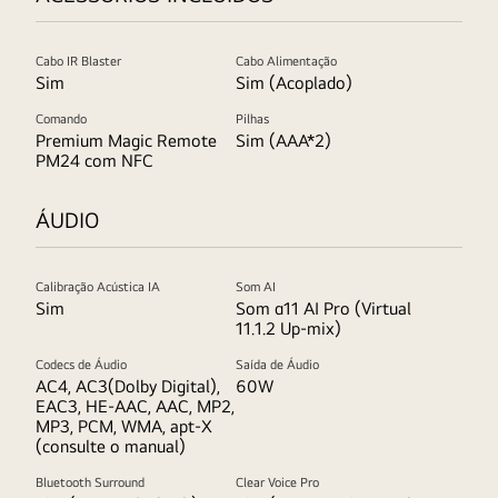
Cabo IR Blaster
Cabo Alimentação
Sim
Sim (Acoplado)
Comando
Pilhas
Premium Magic Remote
Sim (AAA*2)
PM24 com NFC
ÁUDIO
Calibração Acústica IA
Som AI
Sim
Som α11 AI Pro (Virtual
11.1.2 Up-mix)
Codecs de Áudio
Saída de Áudio
AC4, AC3(Dolby Digital),
60W
EAC3, HE-AAC, AAC, MP2,
MP3, PCM, WMA, apt-X
(consulte o manual)
Bluetooth Surround
Clear Voice Pro