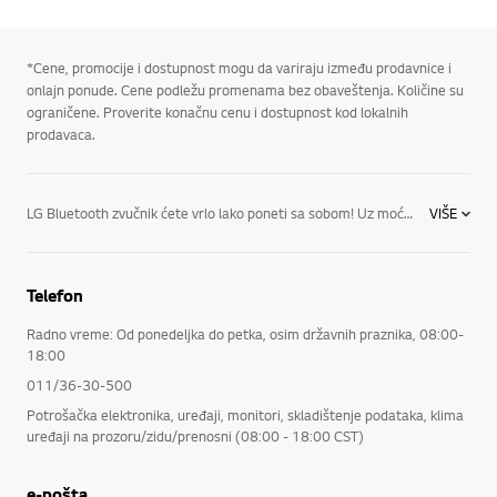
*Cene, promocije i dostupnost mogu da variraju između prodavnice i
onlajn ponude. Cene podležu promenama bez obaveštenja. Količine su
ograničene. Proverite konačnu cenu i dostupnost kod lokalnih
prodavaca.
LG Bluetooth zvučnik ćete vrlo lako poneti sa sobom! Uz moćne ugrađene baterije i punjive izvore energije za sate i sate reprodukcije, kao i Bluetooth® za stiming muzike sa kompatibilnog mobilnog uređaja, oduševićete se svim inovativnim funkcijama koje ovi bežični zvučnici imaju, a u koje spadaju: Wi-Fi: Povežite se na svoju mrežu putem Wi-Fi-ja da biste mogli da pristupate muzici sa kompatibilnih mobilnih uređaja, NAS diskova, računara i servisa za striming sa interneta. Sada vam je sav vaš sadržaj nadohvat prstiju. Režim za više prostorija: Ova funkcija olakšava sinhronizaciju prenosivih Bluetooth zvučnika radi reprodukcije iste muzike (uz korišćenje opcionog mosta); uz to, članovi porodice mogu sami da biraju muziku za sebe u različitim prostorijama. LG Bluetooth zvučnici su savršen dodatak vašem kućnom bioskopu. Pogledajte sve naše audio proizvode i kućne bioskope.
VIŠE
Telefon
Radno vreme: Od ponedeljka do petka, osim državnih praznika, 08:00-
18:00
011/36-30-500
Potrošačka elektronika, uređaji, monitori, skladištenje podataka, klima
uređaji na prozoru/zidu/prenosni (08:00 - 18:00 CST)
e-pošta