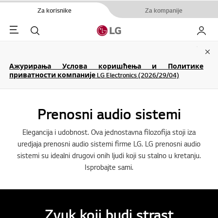
Za korisnike
Za kompanije
Menu
Pretraga
Moj LG
Clo
Ажурирања Услова коришћења и Политике
приватности компаније LG Electronics (2026/29/04)
Prenosni audio sistemi
Elegancija i udobnost. Ova jednostavna filozofija stoji iza
uredjaja prenosni audio sistemi firme LG. LG prenosni audio
sistemi su idealni drugovi onih ljudi koji su stalno u kretanju.
Isprobajte sami.
Zvuk koji budi strast