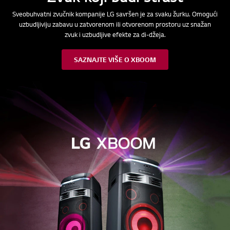
Sveobuhvatni zvučnik kompanije LG savršen je za svaku žurku. Omogući
uzbudljiviju zabavu u zatvorenom ili otvorenom prostoru uz snažan
zvuk i uzbudljive efekte za di-džeja.
SAZNAJTE VIŠE O XBOOM