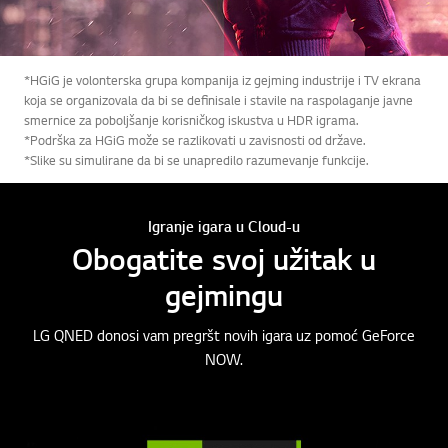
*HGiG je volonterska grupa kompanija iz gejming industrije i TV ekrana
koja se organizovala da bi se definisale i stavile na raspolaganje javne
smernice za poboljšanje korisničkog iskustva u HDR igrama.
*Podrška za HGiG može se razlikovati u zavisnosti od države.
*Slike su simulirane da bi se unapredilo razumevanje funkcije.
Igranje igara u Cloud-u
Obogatite svoj užitak u
gejmingu
LG QNED donosi vam pregršt novih igara uz pomoć GeForce
NOW.