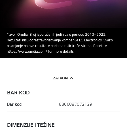
*Izvor: Omdia. Broj isporučenih jedinica u periodu 2013–2022.
Rezultati nisu odraz favorizovanja kompanije LG Electronics. Svako
oslanjanje na ove rezultate pada na rizik treće strane. Posetite
https://www.omdia.com/ for more details.
ZATVORI
BAR KOD
Bar kod
8806087072129
DIMENZIJE I TEŽINE