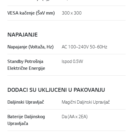
VESA kačenje (ŠxV mm)
300 x 300
NAPAJANJE
Napajanje (Voltaža, Hz)
AC 100~240V 50-60Hz
Standby Potrošnja
Ispod 0.5W
Električne Energije
DODACI SU UKLJUCENI U PAKOVANJU
Daljinski Upravljač
Magični Daljinski Upravljač
Baterije Daljinskog
Da (AA x 2EA)
Upravljača