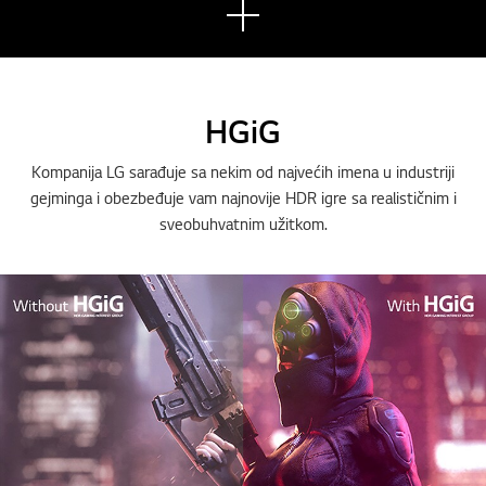
Pogl
edaj
te
više
HGiG
Kompanija LG sarađuje sa nekim od najvećih imena u industriji
gejminga i obezbeđuje vam najnovije HDR igre sa realističnim i
sveobuhvatnim užitkom.