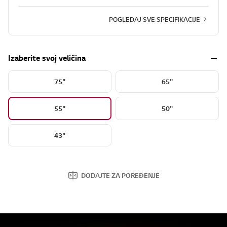
POGLEDAJ SVE SPECIFIKACIJE
Izaberite svoj veličina
75"
65"
55"
50"
43"
DODAJTE ZA POREĐENJE