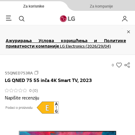
Za korisnike
Za kompanije
Menu
Pretraga
Moj LG
Clo
Ажурирања Услова коришћења и Политике
приватности компаније LG Electronics (2026/29/04)
0
s
55QNED753RA
u
LG QNED 75 55 inča 4K Smart TV, 2023
m
m
0 (0)
Napišite recenziju
a
r
Podaci o proizvodu
y
-
w
i