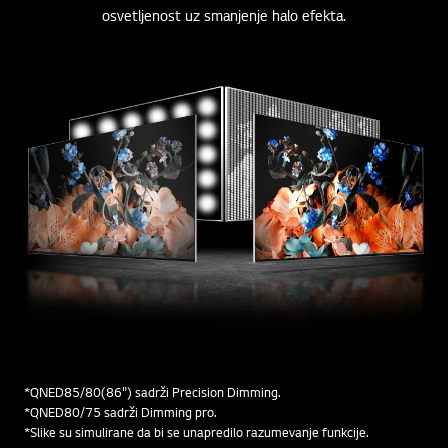
osvetljenost uz smanjenje halo efekta.
*QNED85/80(86") sadrži Precision Dimming.
*QNED80/75 sadrži Dimming pro.
*Slike su simulirane da bi se unapredilo razumevanje funkcije.