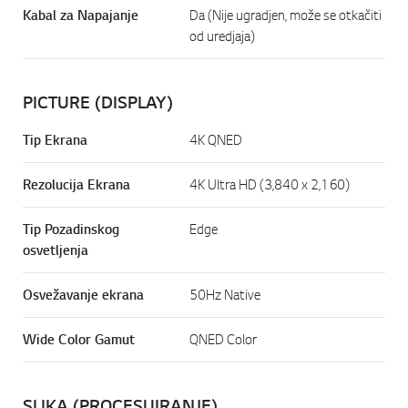
Kabal za Napajanje
Da (Nije ugradjen, može se otkačiti
od uredjaja)
PICTURE (DISPLAY)
Tip Ekrana
4K QNED
Rezolucija Ekrana
4K Ultra HD (3,840 x 2,160)
Tip Pozadinskog
Edge
osvetljenja
Osvežavanje ekrana
50Hz Native
Wide Color Gamut
QNED Color
SLIKA (PROCESUIRANJE)