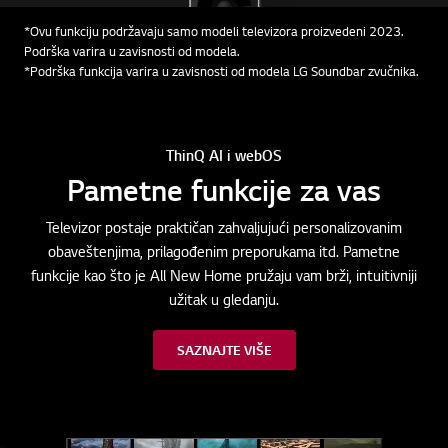
*Ovu funkciju podržavaju samo modeli televizora proizvedeni 2023.
Podrška varira u zavisnosti od modela.
*Podrška funkcija varira u zavisnosti od modela LG Soundbar zvučnika.
ThinQ AI i webOS
Pametne funkcije za vas
Televizor postaje praktičan zahvaljujući personalizovanim
obaveštenjima, prilagođenim preporukama itd. Pametne
funkcije kao što je All New Home pružaju vam brži, intuitivniji
užitak u gledanju.
SAZNAJTE VIŠE