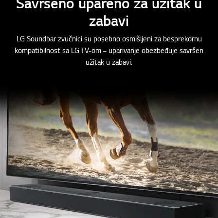
Savršeno upareno za užitak u
zabavi
LG Soundbar zvučnici su posebno osmišljeni za besprekornu
kompatibilnost sa LG TV-om – uparivanje obezbeđuje savršen
užitak u zabavi.