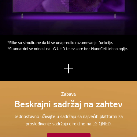
*Slike su simulirane da bi se unapredilo razumevanje funkcije.
*Standardni se odnosi na LG UHD televizore bez NanoCell tehnologije.
Pogl
edaj
te
više
Zabava
Beskrajni sadržaj na zahtev
Jednostavno uživajte u sadržaju sa najvećih platformi za
prosleđivanje sadržaja direktno na LG QNED.