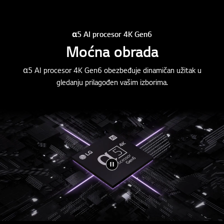
α5 AI procesor 4K Gen6
Moćna obrada
α5 AI procesor 4K Gen6 obezbeđuje dinamičan užitak u
gledanju prilagođen vašim izborima.