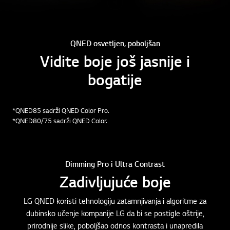
QNED osvetljen, poboljšan
Vidite boje još jasnije i
bogatije
*QNED85 sadrži QNED Color Pro.
*QNED80/75 sadrži QNED Color.
Dimming Pro i Ultra Contrast
Zadivljujuće boje
LG QNED koristi tehnologiju zatamnjivanja i algoritme za
dubinsko učenje kompanije LG da bi se postigle oštrije,
prirodnije slike, poboljšao odnos kontrasta i unapredila