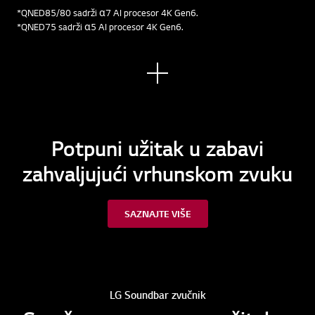
*QNED85/80 sadrži α7 AI procesor 4K Gen6.
*QNED75 sadrži α5 AI procesor 4K Gen6.
Pogl
edaj
te
više
Potpuni užitak u zabavi
zahvaljujući vrhunskom zvuku
SAZNAJTE VIŠE
LG Soundbar zvučnik