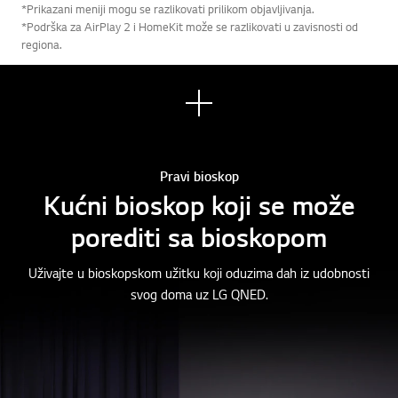
*Prikazani meniji mogu se razlikovati prilikom objavljivanja.
*Podrška za AirPlay 2 i HomeKit može se razlikovati u zavisnosti od
regiona.
Pogl
edaj
te
više
Pravi bioskop
Kućni bioskop koji se može
porediti sa bioskopom
Uživajte u bioskopskom užitku koji oduzima dah iz udobnosti
svog doma uz LG QNED.