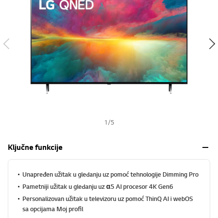
s
h
1
/
5
Ključne funkcije
Unapređen užitak u gledanju uz pomoć tehnologije Dimming Pro
Pametniji užitak u gledanju uz α5 AI procesor 4K Gen6​
Personalizovan užitak u televizoru uz pomoć ThinQ AI i webOS
sa opcijama Moj profil