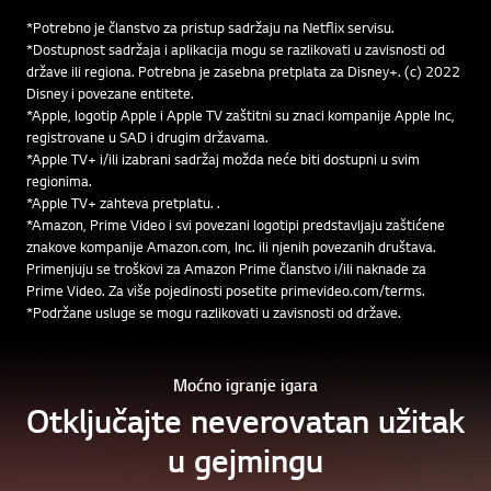
*Potrebno je članstvo za pristup sadržaju na Netflix servisu.
*Dostupnost sadržaja i aplikacija mogu se razlikovati u zavisnosti od
države ili regiona. Potrebna je zasebna pretplata za Disney+. (c) 2022
Disney i povezane entitete.
*Apple, logotip Apple i Apple TV zaštitni su znaci kompanije Apple Inc,
registrovane u SAD i drugim državama.
*Apple TV+ i/ili izabrani sadržaj možda neće biti dostupni u svim
regionima.
*Apple TV+ zahteva pretplatu. .
*Amazon, Prime Video i svi povezani logotipi predstavljaju zaštićene
znakove kompanije Amazon.com, Inc. ili njenih povezanih društava.
Primenjuju se troškovi za Amazon Prime članstvo i/ili naknade za
Prime Video. Za više pojedinosti posetite primevideo.com/terms.
*Podržane usluge se mogu razlikovati u zavisnosti od države.
Moćno igranje igara
Otključajte neverovatan užitak
u gejmingu