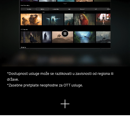
*Dostupnost usluge može se razlikovati u zavisnosti od regiona ili
države.
*Zasebne pretplate neophodne za OTT usluge.
Pogl
edaj
te
više