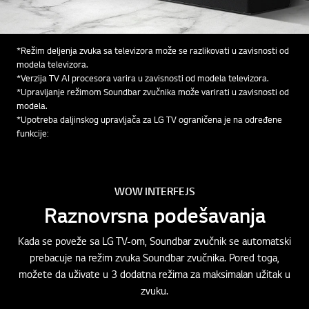
*Režim deljenja zvuka sa televizora može se razlikovati u zavisnosti od
modela televizora.
*Verzija TV AI procesora varira u zavisnosti od modela televizora.
*Upravljanje režimom Soundbar zvučnika može varirati u zavisnosti od
modela.
*Upotreba daljinskog upravljača za LG TV ograničena je na određene
funkcije:
WOW INTERFEJS
Raznovrsna podešavanja
Kada se poveže sa LG TV-om, Soundbar zvučnik se automatski
prebacuje na režim zvuka Soundbar zvučnika. Pored toga,
možete da uživate u 3 dodatna režima za maksimalan užitak u
zvuku.