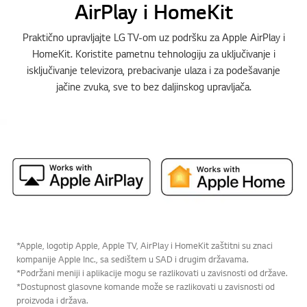
AirPlay i HomeKit
Praktično upravljajte LG TV-om uz podršku za Apple AirPlay i
HomeKit. Koristite pametnu tehnologiju za uključivanje i
isključivanje televizora, prebacivanje ulaza i za podešavanje
jačine zvuka, sve to bez daljinskog upravljača.
*Apple, logotip Apple, Apple TV, AirPlay i HomeKit zaštitni su znaci
kompanije Apple Inc., sa sedištem u SAD i drugim državama.
*Podržani meniji i aplikacije mogu se razlikovati u zavisnosti od države.
*Dostupnost glasovne komande može se razlikovati u zavisnosti od
proizvoda i država.