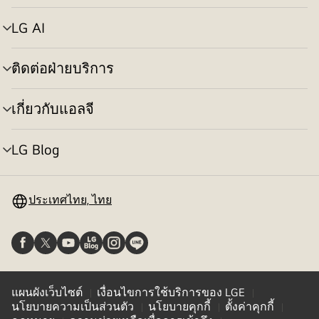
เมนู
LG AI
สลับ
เมนู
ติดต่อฝ่ายบริการ
สลับ
เมนู
เกี่ยวกับแอลจี
สลับ
เมนู
LG Blog
สลับ
เมนู
ประเทศไทย, ไทย
แผนผังเว็บไซต์
เงื่อนไขการใช้บริการของ LGE
นโยบายความเป็นส่วนตัว
นโยบายคุกกี้
ตั้งค่าคุกกี้