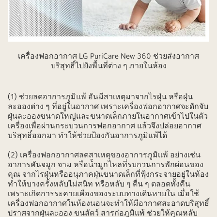
เครื่องฟอกอากาศ LG PuriCare New 360 ช่วยส่งอากาศ
บริสุทธิ์ไปยังพื้นที่ต่าง ๆ ภายในห้อง
(1) ช่วยลดอาการภูมิแพ้ อันมีสาเหตุมาจากไรฝุ่น หรือฝุ่น
ละอองต่าง ๆ ที่อยู่ในอากาศ เพราะเครื่องฟอกอากาศจะดักจับ
ฝุ่นละอองขนาดใหญ่และขนาดเล็กภายในอากาศเข้าไปในตัว
เครื่องเพื่อผ่านกระบวนการฟอกอากาศ แล้วจึงปล่อยอากาศ
บริสุทธิ์ออกมา ทำให้ช่วยป้องกันอาการภูมิแพ้ได้
(2) เครื่องฟอกอากาศลดสาเหตุของอาการภูมิเเพ้ อย่างเช่น
อาการคันจมูก จาม หรือน้ำมูกไหลที่รบกวนการพักผ่อนของ
คุณ จากไรฝุ่นหรืออนุภาคฝุ่นขนาดเล็กที่ฟุ้งกระจายอยู่ในห้อง
ทำให้บางครั้งหลับไม่สนิท หรือหลับ ๆ ตื่น ๆ ตลอดทั้งคืน
เพราะเกิดการระคายเคืองของระบบทางเดินหายใน เมื่อใช้
เครื่องฟอกอากาศในห้องนอนจะทำให้มีอากาศสะอาดบริสุทธิ์
ปราศจากฝุ่นละออง ขนสัตว์ สารก่อภูมิแพ้ ช่วยให้คุณหลับ