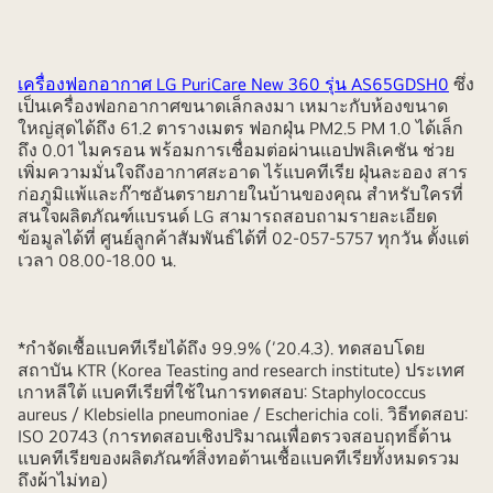
เครื่องฟอกอากาศ LG PuriCare New 360 รุ่น AS65GDSH0
ซึ่ง
เป็นเครื่องฟอกอากาศขนาดเล็กลงมา เหมาะกับห้องขนาด
ใหญ่สุดได้ถึง 61.2 ตารางเมตร ฟอกฝุ่น PM2.5 PM 1.0 ได้เล็ก
ถึง 0.01 ไมครอน พร้อมการเชื่อมต่อผ่านแอปพลิเคชัน ช่วย
เพิ่มความมั่นใจถึงอากาศสะอาด ไร้แบคทีเรีย ฝุ่นละออง สาร
ก่อภูมิแพ้และก๊าซอันตรายภายในบ้านของคุณ สำหรับใครที่
สนใจผลิตภัณฑ์แบรนด์ LG สามารถสอบถามรายละเอียด
ข้อมูลได้ที่ ศูนย์ลูกค้าสัมพันธ์ได้ที่ 02-057-5757 ทุกวัน ตั้งแต่
เวลา 08.00-18.00 น.
*กำจัดเชื้อแบคทีเรียได้ถึง 99.9% (’20.4.3). ทดสอบโดย
สถาบัน KTR (Korea Teasting and research institute) ประเทศ
เกาหลีใต้ แบคทีเรียที่ใช้ในการทดสอบ: Staphylococcus
aureus / Klebsiella pneumoniae / Escherichia coli. วิธีทดสอบ:
ISO 20743 (การทดสอบเชิงปริมาณเพื่อตรวจสอบฤทธิ์ต้าน
แบคทีเรียของผลิตภัณฑ์สิ่งทอต้านเชื้อแบคทีเรียทั้งหมดรวม
ถึงผ้าไม่ทอ)