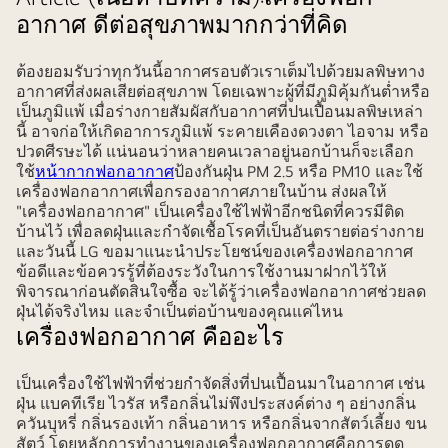
อากาศ ดีต่อสุขภาพมากกว่าที่คิด
ต้องยอมรับว่าทุกวันนี้อากาศรอบตัวเราเต็มไปด้วยมลพิษทาง
อากาศที่ส่งผลเสียต่อสุขภาพ โดยเฉพาะผู้ที่มีภูมิคุ้มกันต่ำหรือ
เป็นภูมิแพ้ เมื่อร่างกายสัมผัสกับอากาศที่ปนเปื้อนมลพิษเหล่า
นี้ อาจก่อให้เกิดอาการภูมิแพ้ ระคายเคืองดวงตา ไอจาม หรือ
ปวดศีรษะได้ แน่นอนว่าหลายคนเวลาอยู่นอกบ้านก็จะเลือก
ใช้
หน้ากากฟอกอากาศ
ป้องกันฝุ่น PM 2.5 หรือ PM10 และใช้
เครื่องฟอกอากาศเพื่อกรองอากาศภายในบ้าน ส่งผลให้
"เครื่องฟอกอากาศ" เป็นเครื่องใช้ไฟฟ้าอีกชนิดที่ควรมีติด
บ้านไว้ เพื่อลดฝุ่นและกำจัดเชื้อโรคที่เป็นอันตรายต่อร่างกาย
และวันนี้ LG ขอมาแนะนำประโยชน์ของเครื่องฟอกอากาศ
ข้อดีและข้อควรรู้ที่ต้องระวังในการใช้งานมาฝากไว้ให้
พิจารณาก่อนตัดสินใจซื้อ จะได้รู้ว่าเครื่องฟอกอากาศช่วยลด
ฝุ่นได้จริงไหม และจำเป็นต่อบ้านของคุณแค่ไหน
เครื่องฟอกอากาศ คืออะไร
เป็นเครื่องใช้ไฟฟ้าที่ช่วยกำจัดสิ่งที่ปนเปื้อนมาในอากาศ เช่น
ฝุ่น แบคทีเรีย ไวรัส หรือกลิ่นไม่พึงประสงค์ต่าง ๆ อย่างกลิ่น
ควันบุหรี่ กลิ่นรองเท้า กลิ่นอาหาร หรือกลิ่นจากสัตว์เลี้ยง ขน
สัตว์ โดยหลักการทำงานของเครื่องฟอกอากาศคือการดูด