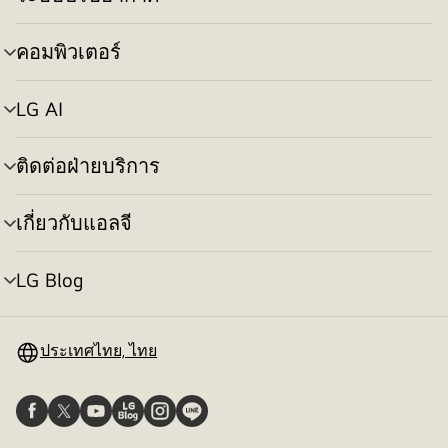
สลับ
เมนู
คอมพิวเตอร์
สลับ
เมนู
LG AI
สลับ
เมนู
ติดต่อฝ่ายบริการ
สลับ
เมนู
เกี่ยวกับแอลจี
สลับ
เมนู
LG Blog
สลับ
เมนู
ประเทศไทย, ไทย