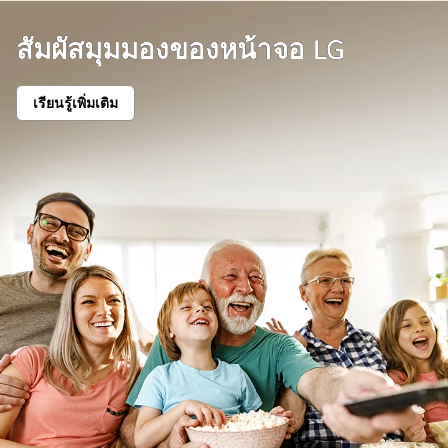
สัมผัสมุมมองของหน้าจอ LG
เรียนรู้เพิ่มเติม
สัมผัส
มุม
มอง
ของ
หน้า
จอ
LG