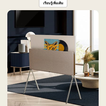
บ้าน
เรียนรู้เพิ่มเติม
ต่างๆ
ใน
บ้าน
หลัง
หนึ่ง
มีจอ
LG
StanbyME
อยู่
บน
ขา
ตั้ง
พ่อ
และ
ลูกสาว
ดู
เหมือน
จะ