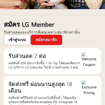
ครอบครัว
หนึ่ง
สมัคร LG Member
นั่ง
หัวเราะ
รับส่วนลดเเละบริการพิเศษเฉพาะสมาชิกเท่านั้น
ขณะ
ที่
เข้าสู่ระบบ
สมัครสมาชิก
คุณ
ตา
รับส่วนลด 2 ต่อ
ชี้
รีโมท
ลดทันที 10% ทุกการสั่งซื้อ + On Top โค้ดลดเพิ่มจาก
LG (บริการ LG Subscribe ไม่เข้าร่วมส่วนลด 2 ต่อ)
ออก
ไป
จัดส่งฟรี ผ่อนนานสูงสุด 18
เดือน
ส่งสินค้าฟรีถึงหน้าบ้านแบบไม่มีขั้นต่ำ ให้คุณช้อ
ปก่อนจ่ายทีหลังกับข้อเสนอผ่อน 0% นานสูงสุด 18