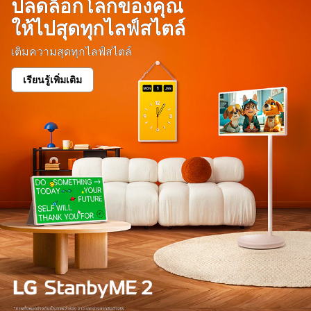
ปลดล็อกโลกของคุณ
ให้ไปสุดทุกไลฟ์สไตล์
เติมความสุดทุกไลฟ์สไตล์
เรียนรู้เพิ่มเติม
ปลด
ล็อก
โลก
ของ
คุณ<br>ให้
ไป
สุด
ทุก
ไลฟ์
สไตล์