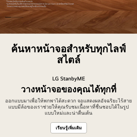
LG
StanbyMe
ค้นหาหน้าจอสำหรับทุกไลฟ์
2
สไตล์
ใน
รูป
แบบ
LG StanbyME
การ
วางหน้าจอของคุณได้ทุกที่
ใช้
งาน
ออกแบบมาเพื่อให้พกพาได้สะดวก จอแสดงผลอัจฉริยะไร้สาย
ที่
แบบมีล้อของเราช่วยให้คุณรับชมเนื้อหาที่ชื่นชอบได้ในรูป
หลาก
แบบใหม่และน่าตื่นเต้น
หลาย
ภายใน
เรียนรู้เพิ่มเติม
ห้อง