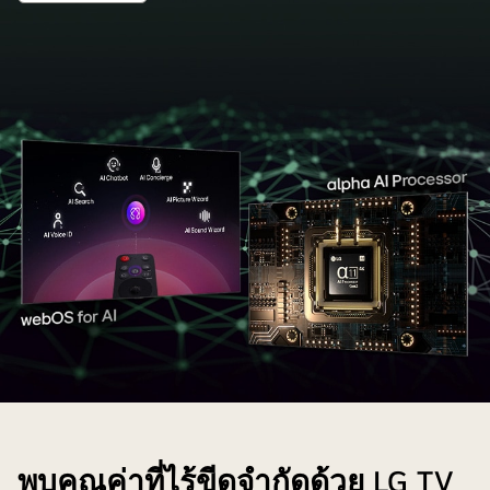
หญิง
AI
ที่
TV
คน
แตก
เจ
เนอ
หนึ่ง
ต่าง
เร
ชัน
กำลัง
กัน
ถัด
ออก
ที่
ไป
กำลัง
หนึ่ง
กาย
เห็น
ตาม
ด้าน
วิดีโอ
หลัง
โยคะ
ที่
ในจอ
ดูหรู
LG
หรา
StanbyME
ของ
ที่
ทีวี
อยู่
LG
บน
OLED
หน้า
ขา
Objet
จอ
ตั้ง
Collection
สอง
พบคุณค่าที่ไร้ขีดจำกัดด้วย LG TV
Posé