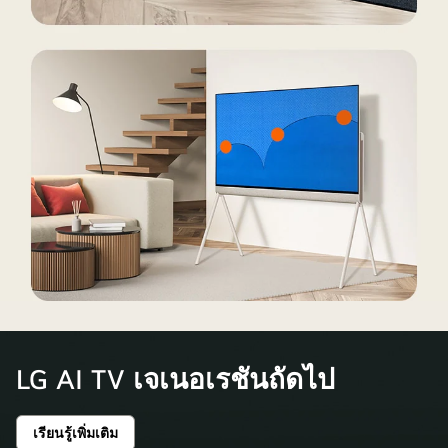
กำลัง
เต้นรำ
ตาม
ท่า
เต้น
ของ
รายการ
เด็ก
ที่
ฉาย
อยู่
บนจอ
ใน
บริเวณ
บ้าน
ที่
อีก
อยู่
LG AI TV เจเนอเรชันถัดไป
หลัง
อาศัย
มี
สอง
ผู้
แบบ
เรียนรู้เพิ่มเติม
LG