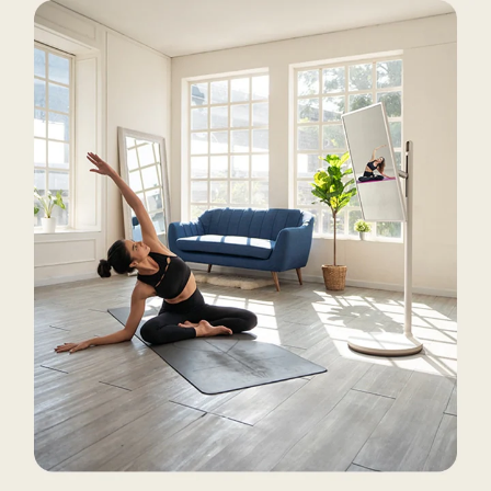
สี
ส้ม
สดใส