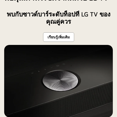
จอแส
อีก
ดง
ที่
พบกับซาวด์บาร์ระดับท็อปที่ LG TV ของ
คุณลักษณะ
หนึ่ง
ที่
คุณคู่ควร
เห็น
แตก
ด้าน
ต่าง
หน้า
เรียนรู้เพิ่มเติม
กัน
ทีวี
จอ
ซึ่ง
หนึ่ง
ฉาย
แสดง
งาน
LG
ศิลปะ
AI
อยู่
Magic
บนจอ
Remote
พร้อม
ข้อความ
ด้าน
ล่าง
ว่า