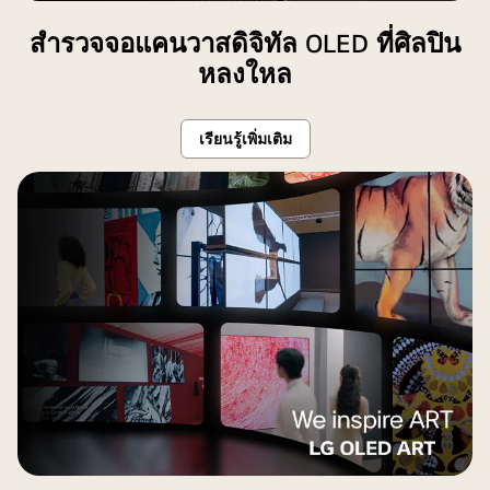
webOS
สำหรับ
สำรวจจอแคนวาสดิจิทัล OLED ที่ศิลปิน
AI
หลงใหล
อีก
จอแส
เรียนรู้เพิ่มเติม
ดง
โปรเซสเซอร์
alpha
11
AI
รุ่น
Gen2
เรือง
แสง
พร้อม
ข้อความ
ด้าน
ล่าง
ว่า