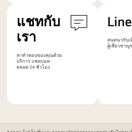
เติม
เติม
แชทกับ
Line
เรา
สนทนากับเจ้
ผู้เชี่ยวชาญ
หาคำตอบของคุณด้วย
บริการ แชทบอท
ตลอด 24 ชั่วโมง​
เรียน
เรียน
รู้
รู้
เพิ่ม
เพิ่ม
เติม
เติม