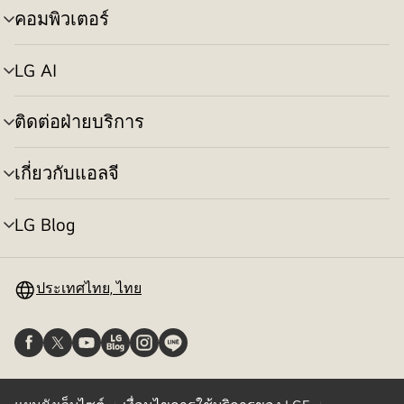
คอมพิวเตอร์
สลับ
เมนู
LG AI
สลับ
เมนู
ติดต่อฝ่ายบริการ
สลับ
เมนู
เกี่ยวกับแอลจี
สลับ
เมนู
LG Blog
สลับ
เมนู
ประเทศไทย, ไทย