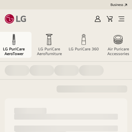
Business
Sign
Cart
Open
In
Menu
LG PuriCare
LG PuriCare
LG PuriCare 360
Air Puricare
AeroTower
AeroFurniture
Accessories