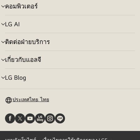
คอมพิวเตอร์
สลับ
เมนู
LG AI
สลับ
เมนู
ติดต่อฝ่ายบริการ
สลับ
เมนู
เกี่ยวกับแอลจี
สลับ
เมนู
LG Blog
สลับ
เมนู
ประเทศไทย, ไทย