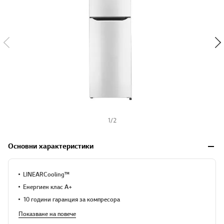
s
h
1
/
2
Основни характеристики
LINEARCooling™
Енергиен клас A+
10 години гаранция за компресора
Показване на повече