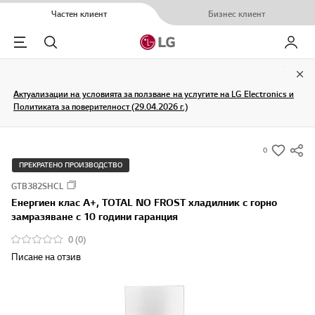
Частен клиент
Бизнес клиент
Menu
Търсене
Моят L
Clo
Актуализации на условията за ползване на услугите на LG Electronics и
Политиката за поверителност (29.04.2026 г.)
0
s
ПРЕКРАТЕНО ПРОИЗВОДСТВО
u
GTB382SHCL
m
Енергиен клас A+, TOTAL NO FROST хладилник с горно
m
замразяване с 10 години гаранция
a
0 (0)
r
Писане на отзив
y
-
w
i