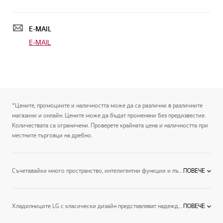
E-MAIL
E-MAIL
*Цените, промоциите и наличността може да са различни в различните
магазини и онлайн. Цените може да бъдат променяни без предизвестие.
Количествата са ограничени. Проверете крайната цена и наличността при
местните търговци на дребно.
Съчетавайки много пространство, интелигентни функции и първокласен стил, хладилниците на LG са оборудвани с последните иновации и се доставят в най-различни стилове, включително:Хладилници с фризер тип Side-by-Side: Един от най-популярните ни стилове, тези хладилници разполагат с най-новите технологии на LG за охлаждане и освежаване, удобно съхранение и външен вид, който подобрява всяка една кухня. Освен това можете да виждате всички хранителни продукти с един поглед.Хладилници с горен фризер: Разполагат с усъвършенствани функции за освежаване и стилен външен вид – от горе до долу! Вие ще се насладите на обширно място за съхранение и удобство, плюс неизменно модерен стил, който подобрява интериора на всяка една кухня.Хладилници с долен фризер: При този стил, хладилникът е на нивото на очите – точно там, където ви трябва.Хладилници Door-in-DoorTM: Иновативната технология за съхранение на LG осигурява незабавен достъп до любимите ви храни и намалява загубата на студен въздух с 47%. Можете да влезете и излезете бързо, благодарение на лесния достъп до напитки и леки закуски с технологията Door-in-Door.LG разполага с идеалния хладилник за вашия дом, вашия живот и вашия стил. Вие не само можете да избирате от няколко типа иновативни хладилници, но и получавате всички най-нови функции като изключителната технология Линеен компресор на LG, която осигурява оптимално охлаждане, работна ефективности и надеждност. Намерете своя хладилник днес и не забравяйте да разгледате всичките наши елегантни домашни и кухненски уреди, включително уреди за готвене, микровълнови фурни, миялни машини и много повече. Вземете производителността, стила и енергийната ефективност, които са ви необходими, за да създадете дома, който винаги сте желали.
ПОВЕЧЕ
Хладилниците LG с класически дизайн представляват надеждността и елегантността. Благодарение на технологията Total No Frost и решетката за балансиране на влагата, храните ви остават свежи за дълго време. И вие можете да прекарате времето със семейството си, вместо с размразяване на хладилника. Предоставяме 10 години гаранция на инверторния компресор.
ПОВЕЧЕ