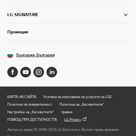
LG SIGNATURE
Промоция
България, България
КАРТА НА САЙТА
Условия за използване на услугите на LGE
Политика за поверителност
Политика за „бисквитките“
Настройки на „бисквитките“
правни
ПОМОЩ ПРИ ДОСТЪПНОСТТА
LG Privacy
Авторско право © 2009-2025 LG Electronics. Всички права запазени