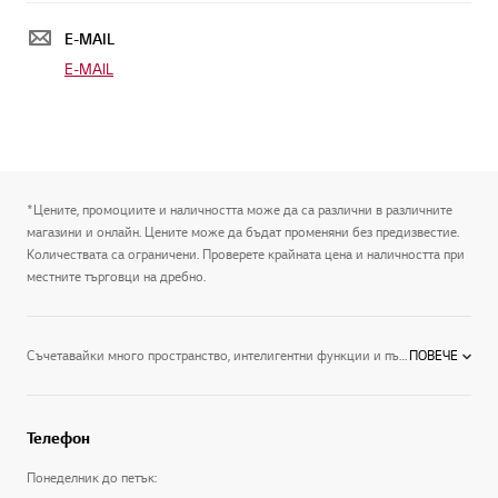
E-MAIL
E-MAIL
*Цените, промоциите и наличността може да са различни в различните
магазини и онлайн. Цените може да бъдат променяни без предизвестие.
Количествата са ограничени. Проверете крайната цена и наличността при
местните търговци на дребно.
Съчетавайки много пространство, интелигентни функции и първокласен стил, хладилниците на LG са оборудвани с последните иновации и се доставят в най-различни стилове, включително:Хладилници с фризер тип Side-by-Side: Един от най-популярните ни стилове, тези хладилници разполагат с най-новите технологии на LG за охлаждане и освежаване, удобно съхранение и външен вид, който подобрява всяка една кухня. Освен това можете да виждате всички хранителни продукти с един поглед.Хладилници с горен фризер: Разполагат с усъвършенствани функции за освежаване и стилен външен вид – от горе до долу! Вие ще се насладите на обширно място за съхранение и удобство, плюс неизменно модерен стил, който подобрява интериора на всяка една кухня.Хладилници с долен фризер: При този стил, хладилникът е на нивото на очите – точно там, където ви трябва.Хладилници Door-in-DoorTM: Иновативната технология за съхранение на LG осигурява незабавен достъп до любимите ви храни и намалява загубата на студен въздух с 47%. Можете да влезете и излезете бързо, благодарение на лесния достъп до напитки и леки закуски с технологията Door-in-Door.LG разполага с идеалния хладилник за вашия дом, вашия живот и вашия стил. Вие не само можете да избирате от няколко типа иновативни хладилници, но и получавате всички най-нови функции като изключителната технология Линеен компресор на LG, която осигурява оптимално охлаждане, работна ефективности и надеждност. Намерете своя хладилник днес и не забравяйте да разгледате всичките наши елегантни домашни и кухненски уреди, включително уреди за готвене, микровълнови фурни, миялни машини и много повече. Вземете производителността, стила и енергийната ефективност, които са ви необходими, за да създадете дома, който винаги сте желали.
ПОВЕЧЕ
Телефон
Понеделник до петък: