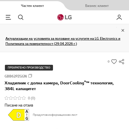
Частен клиент
Бизнес клиент
Menu
Търсене
Моят L
Clo
Актуализации на условията за ползване на услугите на LG Electronics и
Политиката за поверителност (29.04.2026 г.)
0
s
ПРЕКРАТЕНО ПРОИЗВОДСТВО
u
GBB62PZGGN
m
Хладилник c долна камера, DoorCooling⁺™ технология,
m
384L капацитет
a
0 (0)
r
Писане на отзив
y
-
Продуктов информационен лист
w
i