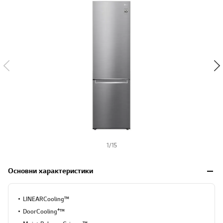
s
h
1
/
15
Основни характеристики
LINEARCooling™
DoorCooling⁺™