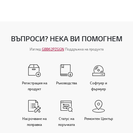
ВЪПРОСИ? НЕКА ВИ ПОМОГНЕМ
Изглед
GBB62PZGGN
Поддръжка на продукта
Регистрация на
Ръководства
Софтуер и
продукт
фърмуер
Насрочване на
Статус на
Ремонтен Център
поправка
поръчката